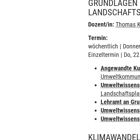
GRUNDLAGEN 
LANDSCHAFT
Dozent/in:
Thomas K
Termin:
wöchentlich | Donner
Einzeltermin | Do, 2
Angewandte Ku
Umweltkommuni
Umweltwissens
Landschaftspl
Lehramt an Gru
Umweltwissens
Umweltwissens
KLIMAWANDEL