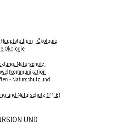
-
Hauptstudium - Ökologie
ie Ökologie
klung, Naturschutz,
Umweltkommunikation
ften
-
Naturschutz und
ng und Naturschutz (P1.6)
SION UND F