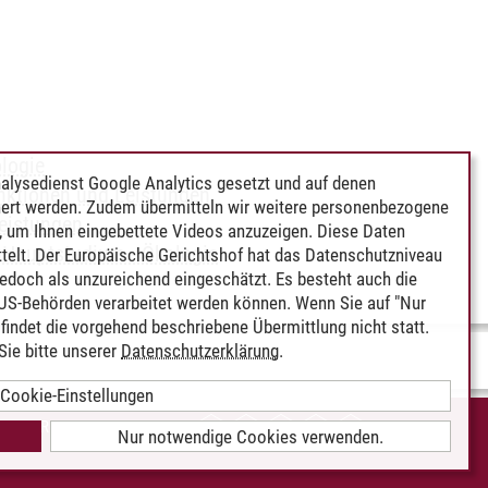
ologie
alysedienst Google Analytics gesetzt und auf denen
nktionen und Leistungen
ert werden. Zudem übermitteln wir weitere personenbezogene
eistungen
 um Ihnen eingebettete Videos anzuzeigen. Diese Daten
-
Hauptstudium - Ökologie
telt. Der Europäische Gerichtshof hat das Datenschutzniveau
edoch als unzureichend eingeschätzt. Es besteht auch die
 US-Behörden verarbeitet werden können. Wenn Sie auf "Nur
indet die vorgehend beschriebene Übermittlung nicht statt.
ie bitte unserer
Datenschutzerklärung
.
Cookie-Einstellungen
IEREFREIHEIT
Nur notwendige Cookies verwenden.