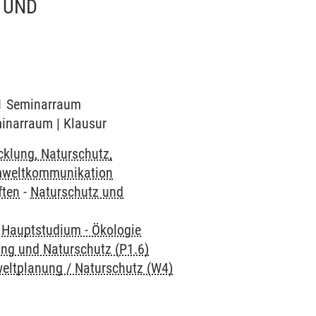
 UND
001 Seminarraum
minarraum | Klausur
klung, Naturschutz,
Umweltkommunikation
ften
-
Naturschutz und
-
Hauptstudium - Ökologie
ng und Naturschutz (P1.6)
ltplanung / Naturschutz (W4)