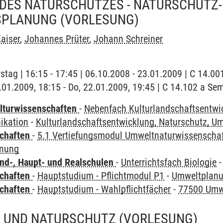
DES NATURSCHUTZES - NATURSCHUTZ-
SPLANUNG
(VORLESUNG)
aiser
,
Johannes Prüter
,
Johann Schreiner
stag | 16:15 - 17:45 | 06.10.2008 - 23.01.2009 | C 14.
2.01.2009, 18:15 - Do, 22.01.2009, 19:45 | C 14.102 a Se
lturwissenschaften
-
Nebenfach Kulturlandschaftsentwic
kation
-
Kulturlandschaftsentwicklung, Naturschutz, 
chaften
-
5.1 Vertiefungsmodul Umweltnaturwissenscha
anung
nd-, Haupt- und Realschulen
-
Unterrichtsfach Biologie
chaften
-
Hauptstudium - Pflichtmodul P1
-
Umweltplanu
chaften
-
Hauptstudium - Wahlpflichtfächer
-
77500 Umwe
 UND NATURSCHUTZ
(VORLESUNG)