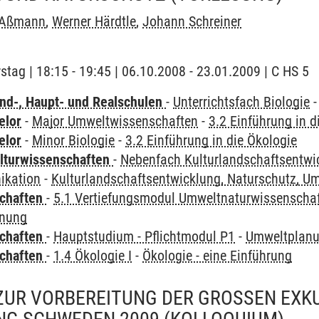
 Aßmann
,
Werner Härdtle
,
Johann Schreiner
stag | 18:15 - 19:45 | 06.10.2008 - 23.01.2009 | C HS 5
nd-, Haupt- und Realschulen
-
Unterrichtsfach Biologie
elor
-
Major Umweltwissenschaften
-
3.2 Einführung in d
elor
-
Minor Biologie
-
3.2 Einführung in die Ökologie
lturwissenschaften
-
Nebenfach Kulturlandschaftsentwic
kation
-
Kulturlandschaftsentwicklung, Naturschutz, 
chaften
-
5.1 Vertiefungsmodul Umweltnaturwissenscha
anung
chaften
-
Hauptstudium - Pflichtmodul P1
-
Umweltplanu
chaften
-
1.4 Ökologie I
-
Ökologie - eine Einführung
UR VORBEREITUNG DER GROSSEN EXKUR