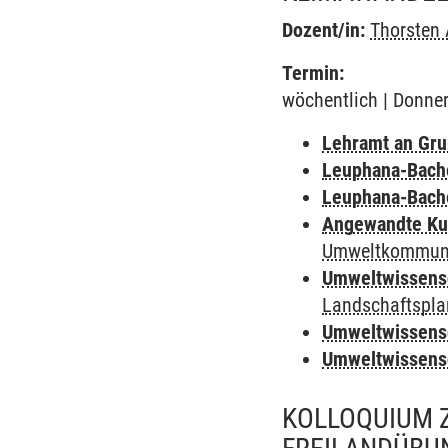
Dozent/in:
Thorsten
Termin:
wöchentlich | Donner
Lehramt an Gru
Leuphana-Bach
Leuphana-Bach
Angewandte Ku
Umweltkommuni
Umweltwissens
Landschaftspl
Umweltwissens
Umweltwissens
KOLLOQUIUM Z