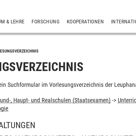
UM & LEHRE
FORSCHUNG
KOOPERATIONEN
INTERNATI
ESUNGSVERZEICHNIS
GSVERZEICHNIS
ein Suchformular im Vorlesungsverzeichnis der Leuphan
und-, Haupt- und Realschulen (Staatsexamen)
->
Unterri
ogie
ALTUNGEN