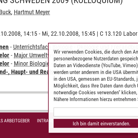
G SCHWEDEN 2009
(KOLLOQUIUM)
 Buck
,
Hartmut Meyer
2.10.2008, 14:15 - Mi, 22.10.2008, 15:45 | C 13.120 Labor
rnen
-
Unterrichtsfach Biologie
-
Ökologie und Freilandbi
Wir verwenden Cookies, die durch den An
elor
-
Major Umweltwissenschaften
-
4.2 Ökosysteme Fu
personenbezogene Nutzerdaten gespeich
elor
-
Minor Biologie
-
4.2 Ökosysteme Funktionen und L
Daten an Videodienste (YouTube, Vimeo),
nd-, Haupt- und Realschulen
-
Unterrichtsfach Biologie
werden unter anderem in die USA übermit
in den USA, gemessen an EU-Standards, j
Möglichkeit, dass Ihre Daten dann durch
notwendige Cookies verwenden" klicken, f
Nähere Informationen hierzu entnehmen S
S ARBEITGEBER
INTRANET
IMPRESSUM
DATENSCHUTZ
BARR
Ich bin damit einverstanden.