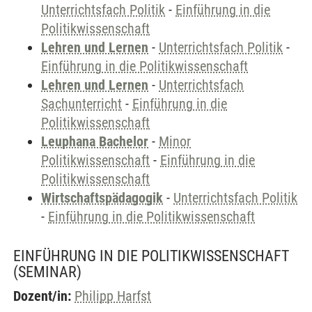
Unterrichtsfach Politik
-
Einführung in die
Politikwissenschaft
Lehren und Lernen
-
Unterrichtsfach Politik
-
Einführung in die Politikwissenschaft
Lehren und Lernen
-
Unterrichtsfach
Sachunterricht
-
Einführung in die
Politikwissenschaft
Leuphana Bachelor
-
Minor
Politikwissenschaft
-
Einführung in die
Politikwissenschaft
Wirtschaftspädagogik
-
Unterrichtsfach Politik
-
Einführung in die Politikwissenschaft
EINFÜHRUNG IN DIE POLITIKWISSENSCHAFT
(SEMINAR)
Dozent/in:
Philipp Harfst