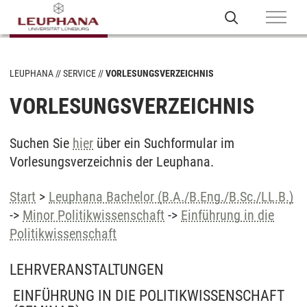
LEUPHANA
SERVICE
VORLESUNGSVERZEICHNIS
VORLESUNGSVERZEICHNIS
Suchen Sie
hier
über ein Suchformular im
Vorlesungsverzeichnis der Leuphana.
Start
>
Leuphana Bachelor (B.A./B.Eng./B.Sc./LL.B.)
->
Minor Politikwissenschaft
->
Einführung in die
Politikwissenschaft
LEHRVERANSTALTUNGEN
EINFÜHRUNG IN DIE POLITIKWISSENSCHAFT