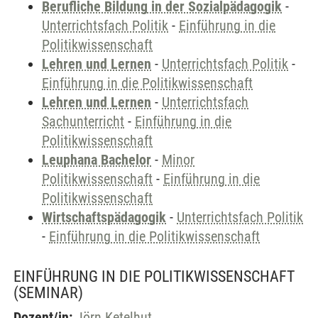
Berufliche Bildung in der Sozialpädagogik
-
Unterrichtsfach Politik
-
Einführung in die
Politikwissenschaft
Lehren und Lernen
-
Unterrichtsfach Politik
-
Einführung in die Politikwissenschaft
Lehren und Lernen
-
Unterrichtsfach
Sachunterricht
-
Einführung in die
Politikwissenschaft
Leuphana Bachelor
-
Minor
Politikwissenschaft
-
Einführung in die
Politikwissenschaft
Wirtschaftspädagogik
-
Unterrichtsfach Politik
-
Einführung in die Politikwissenschaft
EINFÜHRUNG IN DIE POLITIKWISSENSCHAFT
(SEMINAR)
Dozent/in:
Jörn Ketelhut