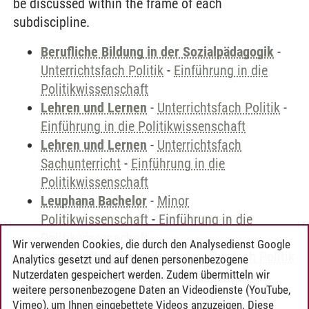
be discussed within the frame of each
subdiscipline.
Berufliche Bildung in der Sozialpädagogik
-
Unterrichtsfach Politik
-
Einführung in die
Politikwissenschaft
Lehren und Lernen
-
Unterrichtsfach Politik
-
Einführung in die Politikwissenschaft
Lehren und Lernen
-
Unterrichtsfach
Sachunterricht
-
Einführung in die
Politikwissenschaft
Leuphana Bachelor
-
Minor
Politikwissenschaft
-
Einführung in die
Politikwissenschaft
Wir verwenden Cookies, die durch den Analysedienst Google
Wirtschaftspädagogik
-
Unterrichtsfach Politik
Analytics gesetzt und auf denen personenbezogene
-
Einführung in die Politikwissenschaft
Nutzerdaten gespeichert werden. Zudem übermitteln wir
weitere personenbezogene Daten an Videodienste (YouTube,
Vimeo), um Ihnen eingebettete Videos anzuzeigen. Diese