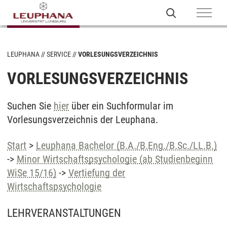
LEUPHANA
SERVICE
VORLESUNGSVERZEICHNIS
VORLESUNGSVERZEICHNIS
Suchen Sie
hier
über ein Suchformular im
Vorlesungsverzeichnis der Leuphana.
Start
>
Leuphana Bachelor (B.A./B.Eng./B.Sc./LL.B.)
->
Minor Wirtschaftspsychologie (ab Studienbeginn
WiSe 15/16)
->
Vertiefung der
Wirtschaftspsychologie
LEHRVERANSTALTUNGEN