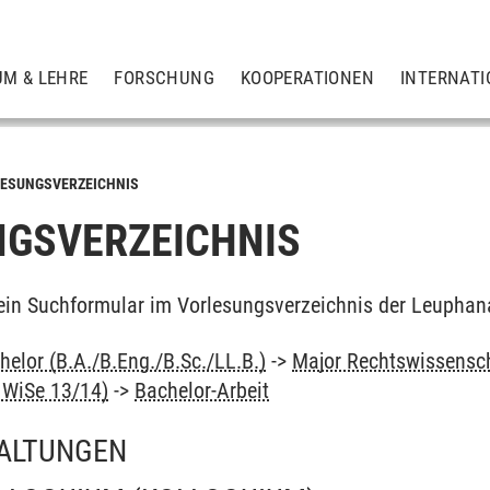
UM & LEHRE
FORSCHUNG
KOOPERATIONEN
INTERNATI
ESUNGSVERZEICHNIS
GSVERZEICHNIS
ein Suchformular im Vorlesungsverzeichnis der Leuphan
elor (B.A./B.Eng./B.Sc./LL.B.)
->
Major Rechtswissensc
b WiSe 13/14)
->
Bachelor-Arbeit
ALTUNGEN