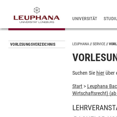
UNIVERSITÄT
STUDI
LEUPHANA
SERVICE
VORL
VORLESUNGSVERZEICHNIS
VORLESUN
Suchen Sie
hier
über 
Start
>
Leuphana Bach
Wirtschaftsrecht) (a
LEHRVERANST