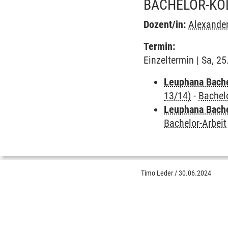
BACHELOR-KO
Dozent/in:
Alexander
Termin:
Einzeltermin | Sa, 2
Leuphana Bach
13/14)
-
Bachelo
Leuphana Bach
Bachelor-Arbeit
Timo Leder
/
30.06.2024