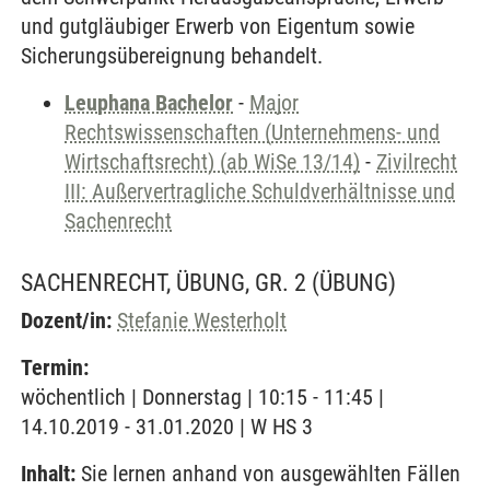
und gutgläubiger Erwerb von Eigentum sowie
Sicherungsübereignung behandelt.
Leuphana Bachelor
-
Major
Rechtswissenschaften (Unternehmens- und
Wirtschaftsrecht) (ab WiSe 13/14)
-
Zivilrecht
III: Außervertragliche Schuldverhältnisse und
Sachenrecht
SACHENRECHT, ÜBUNG, GR. 2
(ÜBUNG)
Dozent/in:
Stefanie Westerholt
Termin:
wöchentlich | Donnerstag | 10:15 - 11:45 |
14.10.2019 - 31.01.2020 | W HS 3
Inhalt:
Sie lernen anhand von ausgewählten Fällen