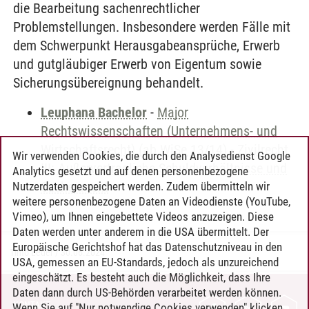
die Bearbeitung sachenrechtlicher
Problemstellungen. Insbesondere werden Fälle mit
dem Schwerpunkt Herausgabeansprüche, Erwerb
und gutgläubiger Erwerb von Eigentum sowie
Sicherungsübereignung behandelt.
Leuphana Bachelor
-
Major
Rechtswissenschaften (Unternehmens- und
Wirtschaftsrecht) (ab WiSe 13/14)
-
Zivilrecht
Wir verwenden Cookies, die durch den Analysedienst Google
III: Außervertragliche Schuldverhältnisse und
Analytics gesetzt und auf denen personenbezogene
Sachenrecht
Nutzerdaten gespeichert werden. Zudem übermitteln wir
weitere personenbezogene Daten an Videodienste (YouTube,
Vimeo), um Ihnen eingebettete Videos anzuzeigen. Diese
Daten werden unter anderem in die USA übermittelt. Der
Europäische Gerichtshof hat das Datenschutzniveau in den
Timo Leder
/
30.06.2024
USA, gemessen an EU-Standards, jedoch als unzureichend
eingeschätzt. Es besteht auch die Möglichkeit, dass Ihre
Daten dann durch US-Behörden verarbeitet werden können.
KONTAKT
Wenn Sie auf "Nur notwendige Cookies verwenden" klicken,