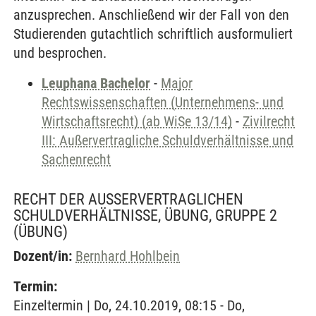
anzusprechen. Anschließend wir der Fall von den
Studierenden gutachtlich schriftlich ausformuliert
und besprochen.
Leuphana Bachelor
-
Major
Rechtswissenschaften (Unternehmens- und
Wirtschaftsrecht) (ab WiSe 13/14)
-
Zivilrecht
III: Außervertragliche Schuldverhältnisse und
Sachenrecht
RECHT DER AUSSERVERTRAGLICHEN S
CHULDVERHÄLTNISSE, ÜBUNG, GRUPPE 2
(ÜBUNG)
Dozent/in:
Bernhard Hohlbein
Termin:
Einzeltermin | Do, 24.10.2019, 08:15 - Do,