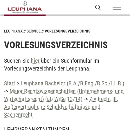
LEUPHANA
SERVICE
VORLESUNGSVERZEICHNIS
VORLESUNGSVERZEICHNIS
Suchen Sie
hier
über ein Suchformular im
Vorlesungsverzeichnis der Leuphana.
Start
>
Leuphana Bachelor (B.A./B.Eng./B.Sc./LL.B.)
->
Major Rechtswissenschaften (Unternehmens- und
Wirtschaftsrecht) (ab WiSe 13/14)
->
Zivilrecht III:
Außervertragliche Schuldverhältnisse und
Sachenrecht
LEHRVERANSTALTUNGEN