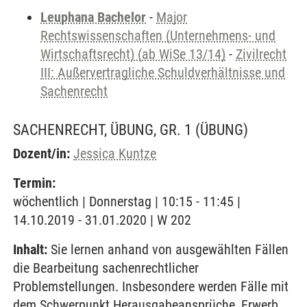
Leuphana Bachelor
-
Major
Rechtswissenschaften (Unternehmens- und
Wirtschaftsrecht) (ab WiSe 13/14)
-
Zivilrecht
III: Außervertragliche Schuldverhältnisse und
Sachenrecht
SACHENRECHT, ÜBUNG, GR. 1
(ÜBUNG)
Dozent/in:
Jessica Kuntze
Termin:
wöchentlich | Donnerstag | 10:15 - 11:45 |
14.10.2019 - 31.01.2020 | W 202
Inhalt:
Sie lernen anhand von ausgewählten Fällen
die Bearbeitung sachenrechtlicher
Problemstellungen. Insbesondere werden Fälle mit
dem Schwerpunkt Herausgabeansprüche, Erwerb