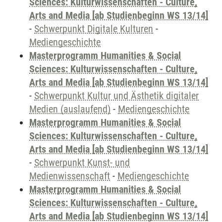
Sciences: Kulturwissenschaften - Culture,
Arts and Media [ab Studienbeginn WS 13/14]
-
Schwerpunkt Digitale Kulturen
-
Mediengeschichte
Masterprogramm Humanities & Social
Sciences: Kulturwissenschaften - Culture,
Arts and Media [ab Studienbeginn WS 13/14]
-
Schwerpunkt Kultur und Ästhetik digitaler
Medien (auslaufend)
-
Mediengeschichte
Masterprogramm Humanities & Social
Sciences: Kulturwissenschaften - Culture,
Arts and Media [ab Studienbeginn WS 13/14]
-
Schwerpunkt Kunst- und
Medienwissenschaft
-
Mediengeschichte
Masterprogramm Humanities & Social
Sciences: Kulturwissenschaften - Culture,
Arts and Media [ab Studienbeginn WS 13/14]