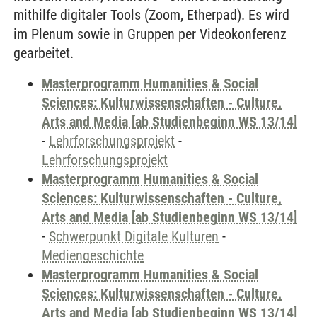
mithilfe digitaler Tools (Zoom, Etherpad). Es wird
im Plenum sowie in Gruppen per Videokonferenz
gearbeitet.
Masterprogramm Humanities & Social
Sciences: Kulturwissenschaften - Culture,
Arts and Media [ab Studienbeginn WS 13/14]
-
Lehrforschungsprojekt
-
Lehrforschungsprojekt
Masterprogramm Humanities & Social
Sciences: Kulturwissenschaften - Culture,
Arts and Media [ab Studienbeginn WS 13/14]
-
Schwerpunkt Digitale Kulturen
-
Mediengeschichte
Masterprogramm Humanities & Social
Sciences: Kulturwissenschaften - Culture,
Arts and Media [ab Studienbeginn WS 13/14]