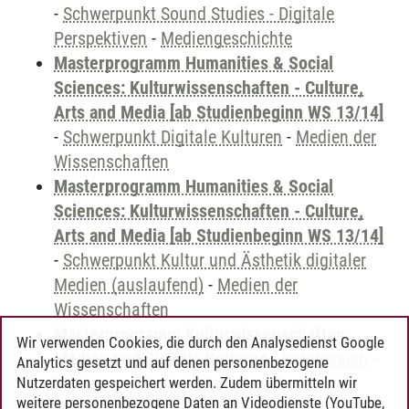
-
Schwerpunkt Sound Studies - Digitale
Perspektiven
-
Mediengeschichte
Masterprogramm Humanities & Social
Sciences: Kulturwissenschaften - Culture,
Arts and Media [ab Studienbeginn WS 13/14]
-
Schwerpunkt Digitale Kulturen
-
Medien der
Wissenschaften
Masterprogramm Humanities & Social
Sciences: Kulturwissenschaften - Culture,
Arts and Media [ab Studienbeginn WS 13/14]
-
Schwerpunkt Kultur und Ästhetik digitaler
Medien (auslaufend)
-
Medien der
Wissenschaften
Masterprogramm Kulturwissenschaften:
Wir verwenden Cookies, die durch den Analysedienst Google
Medien und Digitale Kulturen
-
Kernbereich
-
Analytics gesetzt und auf denen personenbezogene
Medien und Digitale Kulturen: Geschichte
Nutzerdaten gespeichert werden. Zudem übermitteln wir
weitere personenbezogene Daten an Videodienste (YouTube,