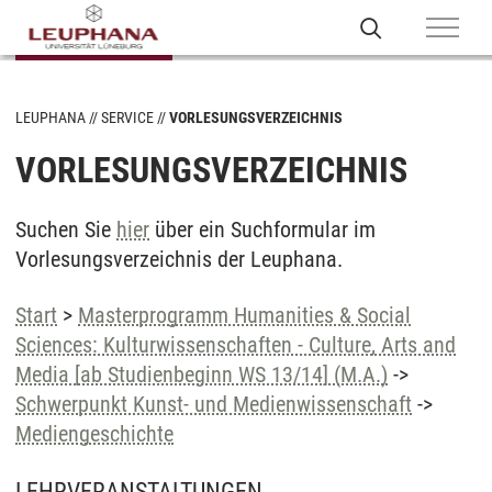
LEUPHANA
SERVICE
VORLESUNGSVERZEICHNIS
VORLESUNGSVERZEICHNIS
Suchen Sie
hier
über ein Suchformular im
Vorlesungsverzeichnis der Leuphana.
Start
>
Masterprogramm Humanities & Social
Sciences: Kulturwissenschaften - Culture, Arts and
Media [ab Studienbeginn WS 13/14] (M.A.)
->
Schwerpunkt Kunst- und Medienwissenschaft
->
Mediengeschichte
LEHRVERANSTALTUNGEN