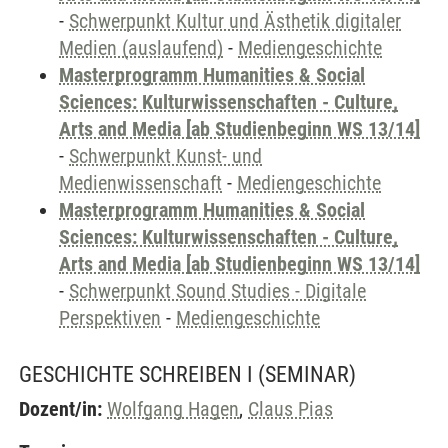
-
Schwerpunkt Kultur und Ästhetik digitaler
Medien (auslaufend)
-
Mediengeschichte
Masterprogramm Humanities & Social
Sciences: Kulturwissenschaften - Culture,
Arts and Media [ab Studienbeginn WS 13/14]
-
Schwerpunkt Kunst- und
Medienwissenschaft
-
Mediengeschichte
Masterprogramm Humanities & Social
Sciences: Kulturwissenschaften - Culture,
Arts and Media [ab Studienbeginn WS 13/14]
-
Schwerpunkt Sound Studies - Digitale
Perspektiven
-
Mediengeschichte
GESCHICHTE SCHREIBEN I
(SEMINAR)
Dozent/in:
Wolfgang Hagen
,
Claus Pias