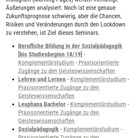
Äußerungen analysiert. Noch ist eine genaue
Zukunftsprognose schwierig, aber die Chancen,
Risiken und Veränderungen durch den Lockdown
zu verstehen, ist Ziel dieses Seminars.
Berufliche Bildung in der Sozialpädagogik
[bis Studienbeginn 18/19]
-
Komplementärstudium
-
Praxisorientierte
Zugänge zu den Geisteswissenschaften
Lehren und Lernen
-
Komplementärstudium
-
Praxisorientierte Zugänge zu den
Geisteswissenschaften
Leuphana Bachelor
-
Komplementärstudium
-
Praxisorientierte Zugänge zu den
Geisteswissenschaften
Sozialpädagogik
-
Komplementärstudium
-
Praxisorientierte Zugänge zu den