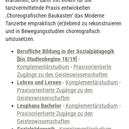
erarbeiten, um dann mit einem für die
tanzvermittelnde Praxis entwickelten
‚Choreografischen Baukasten‘ das Moderne
Tanzerbe empraktisch (er)lebend zu rekonstruieren
und in Bewegungsstudien choreografisch
umzusetzen.
Berufliche Bildung in der Sozialpädagogik
[bis Studienbeginn 18/19]
-
Komplementärstudium
-
Praxisorientierte
Zugänge zu den Geisteswissenschaften
Lehren und Lernen
-
Komplementärstudium
-
Praxisorientierte Zugänge zu den
Geisteswissenschaften
Leuphana Bachelor
-
Komplementärstudium
-
Praxisorientierte Zugänge zu den
Geisteswissenschaften