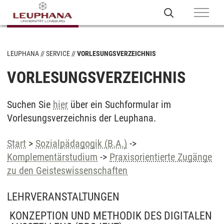
LEUPHANA
SERVICE
VORLESUNGSVERZEICHNIS
VORLESUNGSVERZEICHNIS
Suchen Sie
hier
über ein Suchformular im
Vorlesungsverzeichnis der Leuphana.
Start
>
Sozialpädagogik (B.A.)
->
Komplementärstudium
->
Praxisorientierte Zugänge
zu den Geisteswissenschaften
LEHRVERANSTALTUNGEN
KONZEPTION UND METHODIK DES DIGITALEN