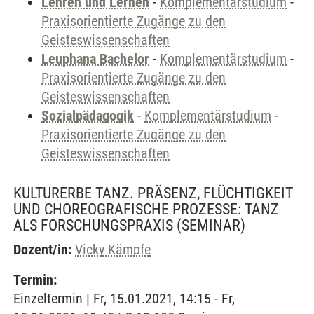
Lehren und Lernen
-
Komplementärstudium
-
Praxisorientierte Zugänge zu den
Geisteswissenschaften
Leuphana Bachelor
-
Komplementärstudium
-
Praxisorientierte Zugänge zu den
Geisteswissenschaften
Sozialpädagogik
-
Komplementärstudium
-
Praxisorientierte Zugänge zu den
Geisteswissenschaften
KULTURERBE TANZ. PRÄSENZ, FLÜCHTIGKEIT
UND CHOREOGRAFISCHE PROZESSE: TANZ
ALS FORSCHUNGSPRAXIS
(SEMINAR)
Dozent/in:
Vicky Kämpfe
Termin:
Einzeltermin | Fr, 15.01.2021, 14:15 - Fr,