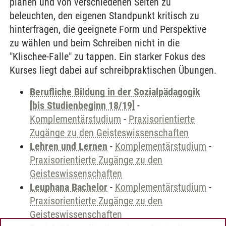
planen und von verschiedenen Seiten zu
beleuchten, den eigenen Standpunkt kritisch zu
hinterfragen, die geeignete Form und Perspektive
zu wählen und beim Schreiben nicht in die
"Klischee-Falle" zu tappen. Ein starker Fokus des
Kurses liegt dabei auf schreibpraktischen Übungen.
Berufliche Bildung in der Sozialpädagogik
[bis Studienbeginn 18/19]
-
Komplementärstudium
-
Praxisorientierte
Zugänge zu den Geisteswissenschaften
Lehren und Lernen
-
Komplementärstudium
-
Praxisorientierte Zugänge zu den
Geisteswissenschaften
Leuphana Bachelor
-
Komplementärstudium
-
Praxisorientierte Zugänge zu den
Geisteswissenschaften