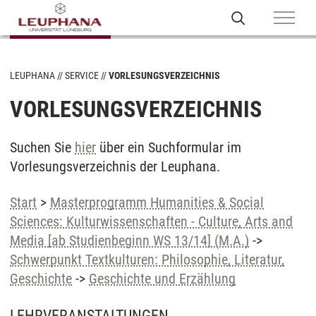
LEUPHANA
SERVICE
VORLESUNGSVERZEICHNIS
VORLESUNGSVERZEICHNIS
Suchen Sie
hier
über ein Suchformular im
Vorlesungsverzeichnis der Leuphana.
Start
>
Masterprogramm Humanities & Social
Sciences: Kulturwissenschaften - Culture, Arts and
Media [ab Studienbeginn WS 13/14] (M.A.)
->
Schwerpunkt Textkulturen: Philosophie, Literatur,
Geschichte
->
Geschichte und Erzählung
LEHRVERANSTALTUNGEN