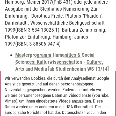
Hamburg: Meiner 2017(PhB 431) oder jede andere
Ausgabe mit der Stephanus-Numerierung Zur
Einführung: -Dorothea Frede: Platons "Phaidon".
Darmstadt : Wissenschaftliche Buchgesellschaft
1999(ISBN 3-534-13025-1) -Barbara Zehnpfennig:
Platon zur Einführung. Hamburg: Junius
1997(ISBN: 3-88506-947-4)
Masterprogramm Humanities & Social
Sciences: Kulturwissenschaften - Culture,
Arts and Media [ab Studienbeginn WS 13/14]
-
Schwerpunkt Textkulturen: Philosophie,
Wir verwenden Cookies, die durch den Analysedienst Google
Literatur, Geschichte
-
Geschichte und
Analytics gesetzt und auf denen personenbezogene
Erzählung
Nutzerdaten gespeichert werden. Zudem übermitteln wir
weitere personenbezogene Daten an Videodienste (YouTube,
Vimeo), um Ihnen eingebettete Videos anzuzeigen. Diese
Daten werden unter anderem in die USA übermittelt. Der
Europäische Gerichtshof hat das Datenschutzniveau in den
Timo Leder
/
30.06.2024