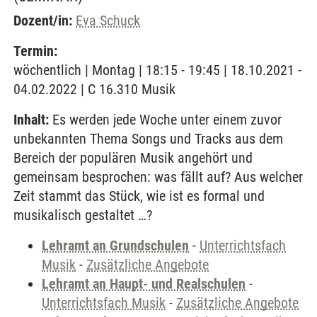
Dozent/in:
Eva Schuck
Termin:
wöchentlich | Montag | 18:15 - 19:45 | 18.10.2021 -
04.02.2022 | C 16.310 Musik
Inhalt:
Es werden jede Woche unter einem zuvor
unbekannten Thema Songs und Tracks aus dem
Bereich der populären Musik angehört und
gemeinsam besprochen: was fällt auf? Aus welcher
Zeit stammt das Stück, wie ist es formal und
musikalisch gestaltet …?
Lehramt an Grundschulen
-
Unterrichtsfach
Musik
-
Zusätzliche Angebote
Lehramt an Haupt- und Realschulen
-
Unterrichtsfach Musik
-
Zusätzliche Angebote