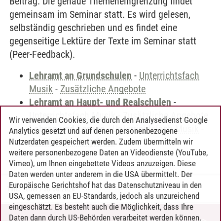
Beitrag. Die genaue Themeneingrenzung findet
gemeinsam im Seminar statt. Es wird gelesen,
selbständig geschrieben und es findet eine
gegenseitige Lektüre der Texte im Seminar statt
(Peer-Feedback).
Lehramt an Grundschulen
-
Unterrichtsfach
Musik
-
Zusätzliche Angebote
Lehramt an Haupt- und Realschulen
-
Unterrichtsfach Musik
-
Zusätzliche Angebote
Wir verwenden Cookies, die durch den Analysedienst Google
Lehren und Lernen
-
Unterrichtsfach Musik
-
Analytics gesetzt und auf denen personenbezogene
Zusätzliche Angebote
Nutzerdaten gespeichert werden. Zudem übermitteln wir
weitere personenbezogene Daten an Videodienste (YouTube,
Vimeo), um Ihnen eingebettete Videos anzuzeigen. Diese
Daten werden unter anderem in die USA übermittelt. Der
Europäische Gerichtshof hat das Datenschutzniveau in den
Timo Leder
/
30.06.2024
USA, gemessen an EU-Standards, jedoch als unzureichend
eingeschätzt. Es besteht auch die Möglichkeit, dass Ihre
Daten dann durch US-Behörden verarbeitet werden können.