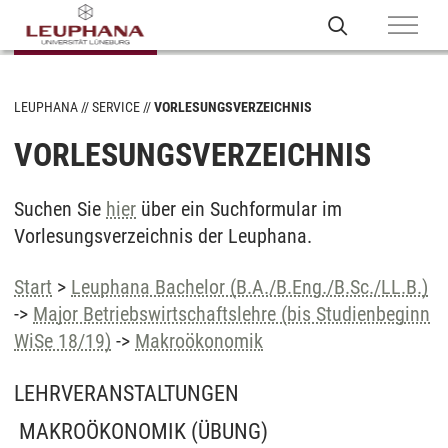
LEUPHANA
SERVICE
VORLESUNGSVERZEICHNIS
VORLESUNGSVERZEICHNIS
Suchen Sie
hier
über ein Suchformular im
Vorlesungsverzeichnis der Leuphana.
Start
>
Leuphana Bachelor (B.A./B.Eng./B.Sc./LL.B.)
->
Major Betriebswirtschaftslehre (bis Studienbeginn
WiSe 18/19)
->
Makroökonomik
LEHRVERANSTALTUNGEN
MAKROÖKONOMIK
(ÜBUNG)