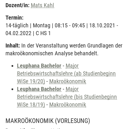
Dozent/in:
Mats Kahl
Termin:
14-täglich | Montag | 08:15 - 09:45 | 18.10.2021 -
04.02.2022 | C HS 1
Inhalt:
In der Veranstaltung werden Grundlagen der
makroökonomischen Analyse behandelt.
Leuphana Bachelor
-
Major
Betriebswirtschaftslehre (ab Studienbeginn
WiSe 19/20)
-
Makroökonomik
Leuphana Bachelor
-
Major
Betriebswirtschaftslehre (bis Studienbeginn
WiSe 18/19)
-
Makroökonomik
MAKROÖKONOMIK
(VORLESUNG)