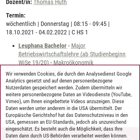
Dozent/in:
Thomas Huth
Termin:
wöchentlich | Donnerstag | 08:15 - 09:45 |
18.10.2021 - 04.02.2022 | C HS 1
Leuphana Bachelor
-
Major
Betriebswirtschaftslehre (ab Studienbeginn
WiSe 19/20)
-
Makroökonomik
Leuphana Bachelor
-
Major
Wir verwenden Cookies, die durch den Analysedienst Google
Betriebswirtschaftslehre (bis Studienbeginn
Analytics gesetzt und auf denen personenbezogene
WiSe 18/19)
-
Makroökonomik
Nutzerdaten gespeichert werden. Zudem übermitteln wir
weitere personenbezogene Daten an Videodienste (YouTube,
Vimeo), um Ihnen eingebettete Videos anzuzeigen. Diese
Daten werden unter anderem in die USA übermittelt. Der
Europäische Gerichtshof hat das Datenschutzniveau in den
Timo Leder
/
30.06.2024
USA, gemessen an EU-Standards, jedoch als unzureichend
eingeschätzt. Es besteht auch die Möglichkeit, dass Ihre
Daten dann durch US-Behörden verarbeitet werden können.