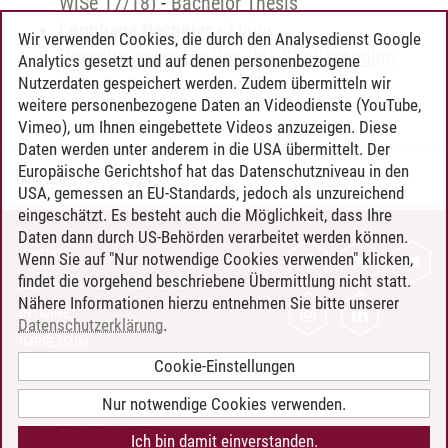
WiSe 17/18)
-
Bachelor Thesis
Leuphana Bachelor
-
Major
Wir verwenden Cookies, die durch den Analysedienst Google
Umweltwissenschaften (bis Studienbeginn
Analytics gesetzt und auf denen personenbezogene
WiSe 16/17)
-
Bachelor Thesis
Nutzerdaten gespeichert werden. Zudem übermitteln wir
weitere personenbezogene Daten an Videodienste (YouTube,
Vimeo), um Ihnen eingebettete Videos anzuzeigen. Diese
Daten werden unter anderem in die USA übermittelt. Der
Europäische Gerichtshof hat das Datenschutzniveau in den
Timo Leder
/
30.06.2024
USA, gemessen an EU-Standards, jedoch als unzureichend
eingeschätzt. Es besteht auch die Möglichkeit, dass Ihre
Daten dann durch US-Behörden verarbeitet werden können.
KONTAKT
Wenn Sie auf "Nur notwendige Cookies verwenden" klicken,
findet die vorgehend beschriebene Übermittlung nicht statt.
LEUPHANA ALS ARBEITGEBER
Nähere Informationen hierzu entnehmen Sie bitte unserer
INTRANET
Datenschutzerklärung
.
IMPRESSUM
Cookie-Einstellungen
DATENSCHUTZ
BARRIEREFREIHEIT
Nur notwendige Cookies verwenden.
COOKIE-EINSTELLUNGEN
Ich bin damit einverstanden.