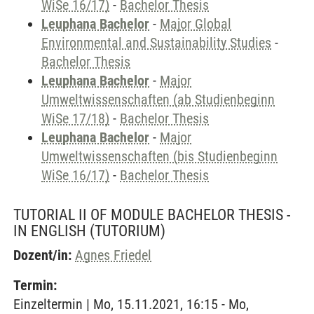
WiSe 16/17)
-
Bachelor Thesis
Leuphana Bachelor
-
Major Global
Environmental and Sustainability Studies
-
Bachelor Thesis
Leuphana Bachelor
-
Major
Umweltwissenschaften (ab Studienbeginn
WiSe 17/18)
-
Bachelor Thesis
Leuphana Bachelor
-
Major
Umweltwissenschaften (bis Studienbeginn
WiSe 16/17)
-
Bachelor Thesis
TUTORIAL II OF MODULE BACHELOR THESIS -
IN ENGLISH
(TUTORIUM)
Dozent/in:
Agnes Friedel
Termin:
Einzeltermin | Mo, 15.11.2021, 16:15 - Mo,