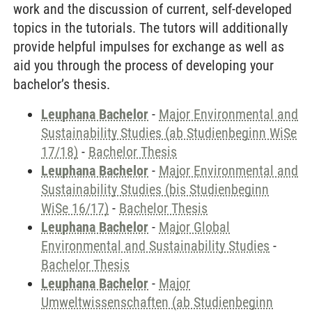
work and the discussion of current, self-developed
topics in the tutorials. The tutors will additionally
provide helpful impulses for exchange as well as
aid you through the process of developing your
bachelor’s thesis.
Leuphana Bachelor
-
Major Environmental and
Sustainability Studies (ab Studienbeginn WiSe
17/18)
-
Bachelor Thesis
Leuphana Bachelor
-
Major Environmental and
Sustainability Studies (bis Studienbeginn
WiSe 16/17)
-
Bachelor Thesis
Leuphana Bachelor
-
Major Global
Environmental and Sustainability Studies
-
Bachelor Thesis
Leuphana Bachelor
-
Major
Umweltwissenschaften (ab Studienbeginn