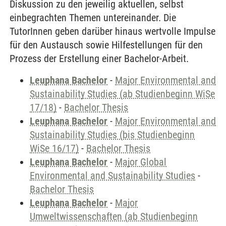
Diskussion zu den jeweilig aktuellen, selbst
einbegrachten Themen untereinander. Die
TutorInnen geben darüber hinaus wertvolle Impulse
für den Austausch sowie Hilfestellungen für den
Prozess der Erstellung einer Bachelor-Arbeit.
Leuphana Bachelor
-
Major Environmental and
Sustainability Studies (ab Studienbeginn WiSe
17/18)
-
Bachelor Thesis
Leuphana Bachelor
-
Major Environmental and
Sustainability Studies (bis Studienbeginn
WiSe 16/17)
-
Bachelor Thesis
Leuphana Bachelor
-
Major Global
Environmental and Sustainability Studies
-
Bachelor Thesis
Leuphana Bachelor
-
Major
Umweltwissenschaften (ab Studienbeginn