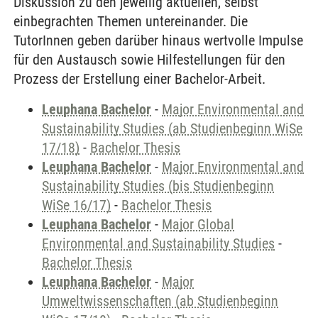
Diskussion zu den jeweilig aktuellen, selbst
einbegrachten Themen untereinander. Die
TutorInnen geben darüber hinaus wertvolle Impulse
für den Austausch sowie Hilfestellungen für den
Prozess der Erstellung einer Bachelor-Arbeit.
Leuphana Bachelor
-
Major Environmental and
Sustainability Studies (ab Studienbeginn WiSe
17/18)
-
Bachelor Thesis
Leuphana Bachelor
-
Major Environmental and
Sustainability Studies (bis Studienbeginn
WiSe 16/17)
-
Bachelor Thesis
Leuphana Bachelor
-
Major Global
Environmental and Sustainability Studies
-
Bachelor Thesis
Leuphana Bachelor
-
Major
Umweltwissenschaften (ab Studienbeginn