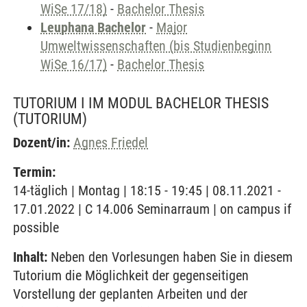
WiSe 17/18)
-
Bachelor Thesis
Leuphana Bachelor
-
Major
Umweltwissenschaften (bis Studienbeginn
WiSe 16/17)
-
Bachelor Thesis
TUTORIUM I IM MODUL BACHELOR THESIS
(TUTORIUM)
Dozent/in:
Agnes Friedel
Termin:
14-täglich | Montag | 18:15 - 19:45 | 08.11.2021 -
17.01.2022 | C 14.006 Seminarraum | on campus if
possible
Inhalt:
Neben den Vorlesungen haben Sie in diesem
Tutorium die Möglichkeit der gegenseitigen
Vorstellung der geplanten Arbeiten und der