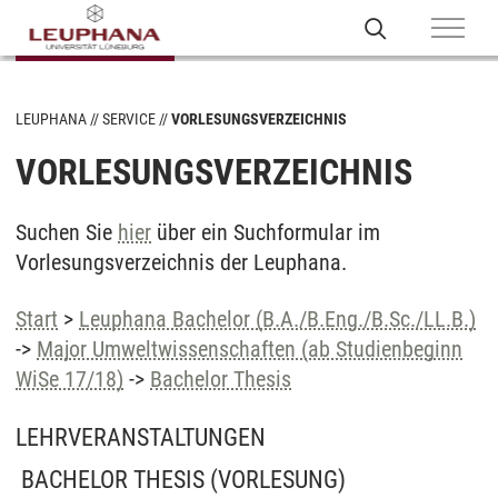
LEUPHANA
SERVICE
VORLESUNGSVERZEICHNIS
VORLESUNGSVERZEICHNIS
Suchen Sie
hier
über ein Suchformular im
Vorlesungsverzeichnis der Leuphana.
Start
>
Leuphana Bachelor (B.A./B.Eng./B.Sc./LL.B.)
->
Major Umweltwissenschaften (ab Studienbeginn
WiSe 17/18)
->
Bachelor Thesis
LEHRVERANSTALTUNGEN
BACHELOR THESIS
(VORLESUNG)