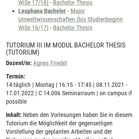
WiSe 17/18)
-
Bachelor Thesis
Leuphana Bachelor
-
Major
Umweltwissenschaften (bis Studienbeginn
WiSe 16/17)
-
Bachelor Thesis
TUTORIUM III IM MODUL BACHELOR THESIS
(TUTORIUM)
Dozent/in:
Agnes Friedel
Termin:
14-täglich | Montag | 16:15 - 17:45 | 08.11.2021 -
17.01.2022 | C 14.006 Seminarraum | on campus if
possible
Inhalt:
Neben den Vorlesungen haben Sie in diesem
Tutorium die Möglichkeit der gegenseitigen
Vorstellung der geplanten Arbeiten und der