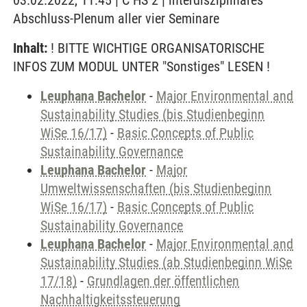
03.02.2022, 11:45 | C HS 2 | interdisziplinäres
Abschluss-Plenum aller vier Seminare
Inhalt:
! BITTE WICHTIGE ORGANISATORISCHE
INFOS ZUM MODUL UNTER "Sonstiges" LESEN !
Leuphana Bachelor
-
Major Environmental and
Sustainability Studies (bis Studienbeginn
WiSe 16/17)
-
Basic Concepts of Public
Sustainability Governance
Leuphana Bachelor
-
Major
Umweltwissenschaften (bis Studienbeginn
WiSe 16/17)
-
Basic Concepts of Public
Sustainability Governance
Leuphana Bachelor
-
Major Environmental and
Sustainability Studies (ab Studienbeginn WiSe
17/18)
-
Grundlagen der öffentlichen
Nachhaltigkeitssteuerung