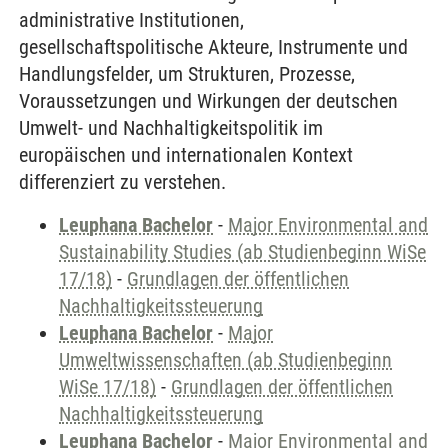
administrative Institutionen,
gesellschaftspolitische Akteure, Instrumente und
Handlungsfelder, um Strukturen, Prozesse,
Voraussetzungen und Wirkungen der deutschen
Umwelt- und Nachhaltigkeitspolitik im
europäischen und internationalen Kontext
differenziert zu verstehen.
Leuphana Bachelor
-
Major Environmental and
Sustainability Studies (ab Studienbeginn WiSe
17/18)
-
Grundlagen der öffentlichen
Nachhaltigkeitssteuerung
Leuphana Bachelor
-
Major
Umweltwissenschaften (ab Studienbeginn
WiSe 17/18)
-
Grundlagen der öffentlichen
Nachhaltigkeitssteuerung
Leuphana Bachelor
-
Major Environmental and