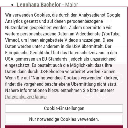
Leuphana Bachelor
-
Major
Umweltwissenschaften (ab Studienbeginn
Wir verwenden Cookies, die durch den Analysedienst Google
WiSe 17/18)
-
Grundlagen der öffentlichen
Analytics gesetzt und auf denen personenbezogene
Nachhaltigkeitssteuerung
Nutzerdaten gespeichert werden. Zudem übermitteln wir
weitere personenbezogene Daten an Videodienste (YouTube,
Vimeo), um Ihnen eingebettete Videos anzuzeigen. Diese
Daten werden unter anderem in die USA übermittelt. Der
Europäische Gerichtshof hat das Datenschutzniveau in den
Timo Leder
/
30.06.2024
USA, gemessen an EU-Standards, jedoch als unzureichend
eingeschätzt. Es besteht auch die Möglichkeit, dass Ihre
Daten dann durch US-Behörden verarbeitet werden können.
KONTAKT
Wenn Sie auf "Nur notwendige Cookies verwenden" klicken,
findet die vorgehend beschriebene Übermittlung nicht statt.
LEUPHANA ALS ARBEITGEBER
Nähere Informationen hierzu entnehmen Sie bitte unserer
INTRANET
Datenschutzerklärung
.
IMPRESSUM
Cookie-Einstellungen
DATENSCHUTZ
BARRIEREFREIHEIT
Nur notwendige Cookies verwenden.
COOKIE-EINSTELLUNGEN