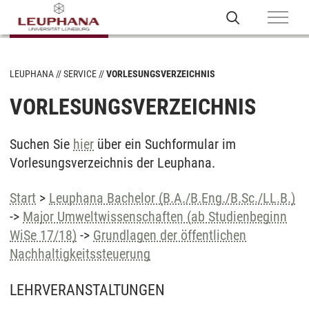
LEUPHANA
SERVICE
VORLESUNGSVERZEICHNIS
VORLESUNGSVERZEICHNIS
Suchen Sie
hier
über ein Suchformular im
Vorlesungsverzeichnis der Leuphana.
Start
>
Leuphana Bachelor (B.A./B.Eng./B.Sc./LL.B.)
->
Major Umweltwissenschaften (ab Studienbeginn
WiSe 17/18)
->
Grundlagen der öffentlichen
Nachhaltigkeitssteuerung
LEHRVERANSTALTUNGEN