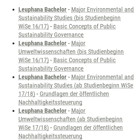
Leuphana Bachelor
-
Major Environmental and
Sustainability Studies (bis Studienbeginn
WiSe 16/17)
-
Basic Concepts of Public
Sustainability Governance
Leuphana Bachelor
-
Major
Umweltwissenschaften (bis Studienbeginn
WiSe 16/17)
-
Basic Concepts of Public
Sustainability Governance
Leuphana Bachelor
-
Major Environmental and
Sustainability Studies (ab Studienbeginn WiSe
17/18)
-
Grundlagen der öffentlichen
Nachhaltigkeitssteuerung
Leuphana Bachelor
-
Major
Umweltwissenschaften (ab Studienbeginn
WiSe 17/18)
-
Grundlagen der öffentlichen
Nachhaltigkeitssteuerung