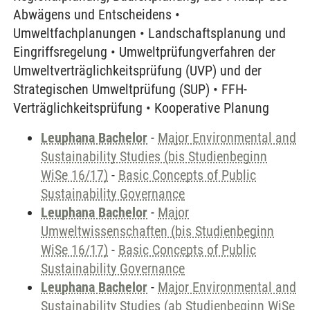
Abwägens und Entscheidens •
Umweltfachplanungen • Landschaftsplanung und
Eingriffsregelung • Umweltprüfungverfahren der
Umweltverträglichkeitsprüfung (UVP) und der
Strategischen Umweltprüfung (SUP) • FFH-
Verträglichkeitsprüfung • Kooperative Planung
Leuphana Bachelor
-
Major Environmental and
Sustainability Studies (bis Studienbeginn
WiSe 16/17)
-
Basic Concepts of Public
Sustainability Governance
Leuphana Bachelor
-
Major
Umweltwissenschaften (bis Studienbeginn
WiSe 16/17)
-
Basic Concepts of Public
Sustainability Governance
Leuphana Bachelor
-
Major Environmental and
Sustainability Studies (ab Studienbeginn WiSe