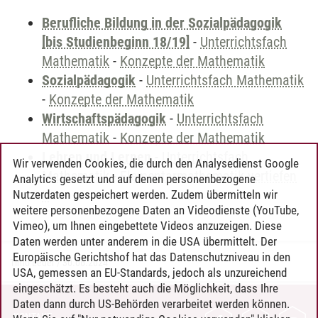
Berufliche Bildung in der Sozialpädagogik
[bis Studienbeginn 18/19]
-
Unterrichtsfach
Mathematik
-
Konzepte der Mathematik
Sozialpädagogik
-
Unterrichtsfach Mathematik
-
Konzepte der Mathematik
Wirtschaftspädagogik
-
Unterrichtsfach
Mathematik
-
Konzepte der Mathematik
Lehren und Lernen
-
Unterrichtsfach
Wir verwenden Cookies, die durch den Analysedienst Google
Mathematik
-
Elementarmathematik vertiefen
Analytics gesetzt und auf denen personenbezogene
II
Nutzerdaten gespeichert werden. Zudem übermitteln wir
weitere personenbezogene Daten an Videodienste (YouTube,
Vimeo), um Ihnen eingebettete Videos anzuzeigen. Diese
Daten werden unter anderem in die USA übermittelt. Der
Europäische Gerichtshof hat das Datenschutzniveau in den
Timo Leder
/
30.06.2024
USA, gemessen an EU-Standards, jedoch als unzureichend
eingeschätzt. Es besteht auch die Möglichkeit, dass Ihre
Daten dann durch US-Behörden verarbeitet werden können.
KONTAKT