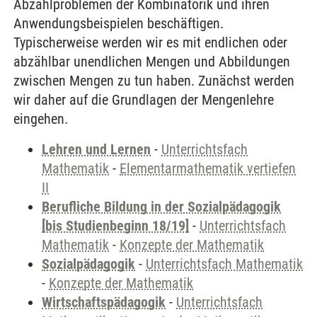
Abzählproblemen der Kombinatorik und ihren
Anwendungsbeispielen beschäftigen.
Typischerweise werden wir es mit endlichen oder
abzählbar unendlichen Mengen und Abbildungen
zwischen Mengen zu tun haben. Zunächst werden
wir daher auf die Grundlagen der Mengenlehre
eingehen.
Lehren und Lernen
-
Unterrichtsfach
Mathematik
-
Elementarmathematik vertiefen
II
Berufliche Bildung in der Sozialpädagogik
[bis Studienbeginn 18/19]
-
Unterrichtsfach
Mathematik
-
Konzepte der Mathematik
Sozialpädagogik
-
Unterrichtsfach Mathematik
-
Konzepte der Mathematik
Wirtschaftspädagogik
-
Unterrichtsfach