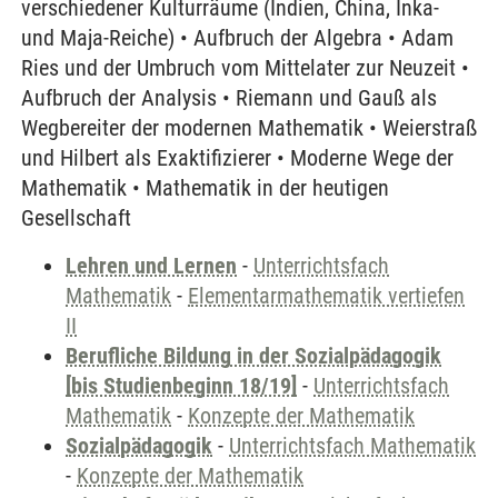
verschiedener Kulturräume (Indien, China, Inka-
und Maja-Reiche) • Aufbruch der Algebra • Adam
Ries und der Umbruch vom Mittelater zur Neuzeit •
Aufbruch der Analysis • Riemann und Gauß als
Wegbereiter der modernen Mathematik • Weierstraß
und Hilbert als Exaktifizierer • Moderne Wege der
Mathematik • Mathematik in der heutigen
Gesellschaft
Lehren und Lernen
-
Unterrichtsfach
Mathematik
-
Elementarmathematik vertiefen
II
Berufliche Bildung in der Sozialpädagogik
[bis Studienbeginn 18/19]
-
Unterrichtsfach
Mathematik
-
Konzepte der Mathematik
Sozialpädagogik
-
Unterrichtsfach Mathematik
-
Konzepte der Mathematik