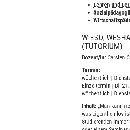
Lehren und Le
Sozialpädagogi
Wirtschaftspäd
WIESO, WESH
(TUTORIUM)
Dozent/in:
Carsten C
Termin:
wöchentlich | Dienst
Einzeltermin | Di, 2
wöchentlich | Dienst
Inhalt:
„Man kann ric
was eigentlich los i
Studierenden immer w
oder einem Seminar 