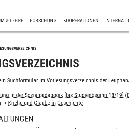
UM & LEHRE
FORSCHUNG
KOOPERATIONEN
INTERNATI
ESUNGSVERZEICHNIS
GSVERZEICHNIS
ein Suchformular im Vorlesungsverzeichnis der Leuphan
dung in der Sozialpädagogik [bis Studienbeginn 18/19] (B
n
->
Kirche und Glaube in Geschichte
ALTUNGEN