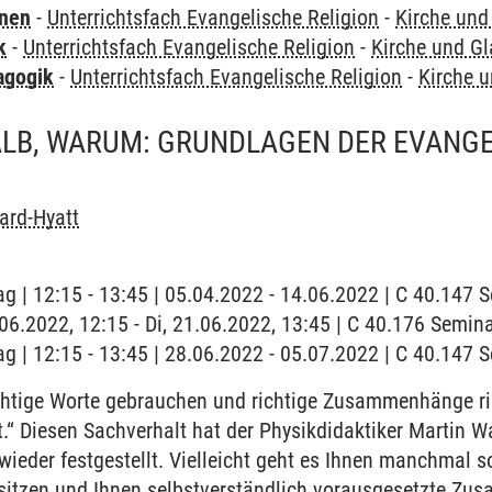
rnen
-
Unterrichtsfach Evangelische Religion
-
Kirche und
k
-
Unterrichtsfach Evangelische Religion
-
Kirche und Gl
agogik
-
Unterrichtsfach Evangelische Religion
-
Kirche 
ALB, WARUM: GRUNDLAGEN DER EVANG
ard-Hyatt
ag | 12:15 - 13:45 | 05.04.2022 - 14.06.2022 | C 40.147
1.06.2022, 12:15 - Di, 21.06.2022, 13:45 | C 40.176 Semi
ag | 12:15 - 13:45 | 28.06.2022 - 05.07.2022 | C 40.147
htige Worte gebrauchen und richtige Zusammenhänge ric
st.“ Diesen Sachverhalt hat der Physikdidaktiker Martin 
ieder festgestellt. Vielleicht geht es Ihnen manchmal so
sitzen und Ihnen selbstverständlich vorausgesetzte Z