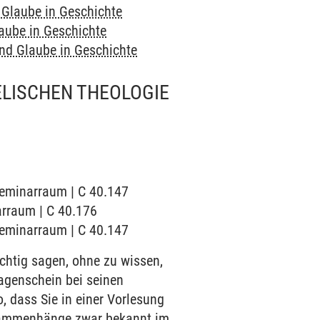
 Glaube in Geschichte
aube in Geschichte
und Glaube in Geschichte
ELISCHEN THEOLOGIE
 Seminarraum | C 40.147
narraum | C 40.176
 Seminarraum | C 40.147
htig sagen, ohne zu wissen,
Wagenschein bei seinen
, dass Sie in einer Vorlesung
usammenhänge zwar bekannt im