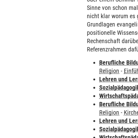
Sinne von schon mal 
nicht klar worum es 
Grundlagen evangelis
positionelle Wissens
Rechenschaft darübe
Referenzrahmen dafür
Berufliche Bild
Religion
-
Einfü
Lehren und Le
Sozialpädagogi
Wirtschaftspäd
Berufliche Bild
Religion
-
Kirch
Lehren und Le
Sozialpädagogi
Wirtschaftspäd