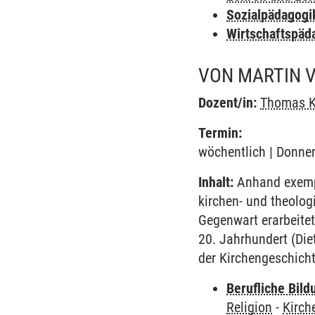
Sozialpädagogi
Wirtschaftspäd
VON MARTIN V
Dozent/in:
Thomas 
Termin:
wöchentlich | Donner
Inhalt:
Anhand exempl
kirchen- und theologi
Gegenwart erarbeitet
20. Jahrhundert (Die
der Kirchengeschicht
Berufliche Bild
Religion
-
Kirch