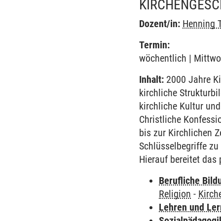
KIRCHENGESC
Dozent/in:
Henning 
Termin:
wöchentlich | Mittwo
Inhalt:
2000 Jahre Ki
kirchliche Strukturbi
kirchliche Kultur und
Christliche Konfessi
bis zur Kirchlichen 
Schlüsselbegriffe zu
Hierauf bereitet das
Berufliche Bild
Religion
-
Kirch
Lehren und Le
Sozialpädagogi