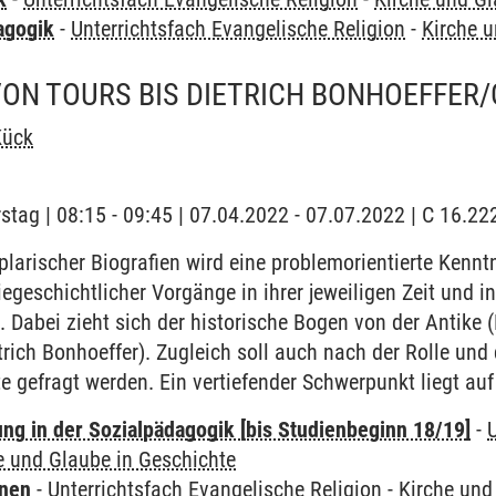
agogik
-
Unterrichtsfach Evangelische Religion
-
Kirche 
ON TOURS BIS DIETRICH BONHOEFFER
Kück
stag | 08:15 - 09:45 | 07.04.2022 - 07.07.2022 | C 16.2
arischer Biografien wird eine problemorientierte Kennt
egeschichtlicher Vorgänge in ihrer jeweiligen Zeit und in
. Dabei zieht sich der historische Bogen von der Antike (
trich Bonhoeffer). Zugleich soll auch nach der Rolle un
e gefragt werden. Ein vertiefender Schwerpunkt liegt au
ung in der Sozialpädagogik [bis Studienbeginn 18/19]
-
e und Glaube in Geschichte
rnen
-
Unterrichtsfach Evangelische Religion
-
Kirche und