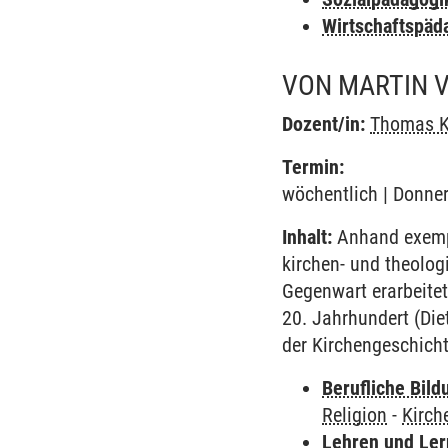
Wirtschaftspäd
VON MARTIN V
Dozent/in:
Thomas 
Termin:
wöchentlich | Donner
Inhalt:
Anhand exempl
kirchen- und theologi
Gegenwart erarbeitet
20. Jahrhundert (Die
der Kirchengeschicht
Berufliche Bild
Religion
-
Kirch
Lehren und Le