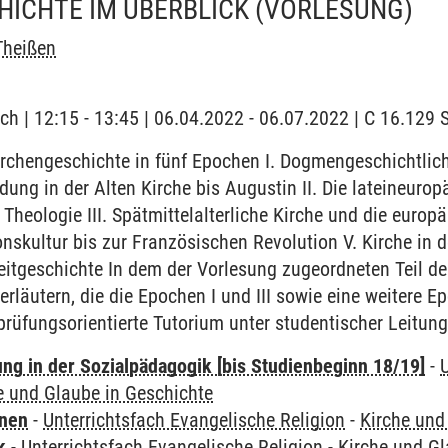
HICHTE IM ÜBERBLICK
(VORLESUNG)
Theißen
ch | 12:15 - 13:45 | 06.04.2022 - 06.07.2022 | C 16.12
rchengeschichte in fünf Epochen I. Dogmengeschichtlic
ldung in der Alten Kirche bis Augustin II. Die lateineurop
 Theologie III. Spätmittelalterliche Kirche und die europ
onskultur bis zur Französischen Revolution V. Kirche in 
Zeitgeschichte In dem der Vorlesung zugeordneten Teil d
 erläutern, die die Epochen I und III sowie eine weitere
 prüfungsorientierte Tutorium unter studentischer Leitung
ung in der Sozialpädagogik [bis Studienbeginn 18/19]
-
e und Glaube in Geschichte
rnen
-
Unterrichtsfach Evangelische Religion
-
Kirche und
k
-
Unterrichtsfach Evangelische Religion
-
Kirche und Gl