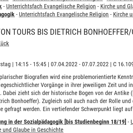
k
-
Unterrichtsfach Evangelische Religion
-
Kirche und Gl
agogik
-
Unterrichtsfach Evangelische Religion
-
Kirche 
ON TOURS BIS DIETRICH BONHOEFFER
Kück
stag | 14:15 - 15:45 | 07.04.2022 - 07.07.2022 | C 16.
arischer Biografien wird eine problemorientierte Kennt
egeschichtlicher Vorgänge in ihrer jeweiligen Zeit und in
. Dabei zieht sich der historische Bogen von der Antike (
trich Bonhoeffer). Zugleich soll auch nach der Rolle un
e gefragt werden. Ein vertiefender Schwerpunkt liegt au
ung in der Sozialpädagogik [bis Studienbeginn 18/19]
-
e und Glaube in Geschichte