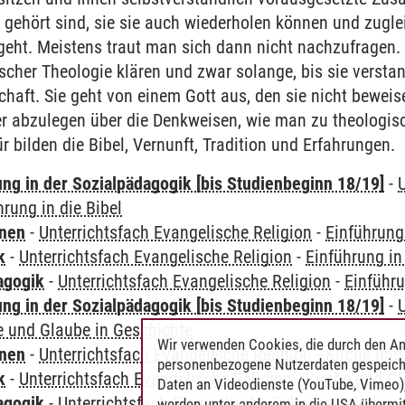
gehört sind, sie sie auch wiederholen können und zugle
geht. Meistens traut man sich dann nicht nachzufragen. 
cher Theologie klären und zwar solange, bis sie verstan
chaft. Sie geht von einem Gott aus, den sie nicht beweis
r abzulegen über die Denkweisen, wie man zu theolog
 bilden die Bibel, Vernunft, Tradition und Erfahrungen.
ung in der Sozialpädagogik [bis Studienbeginn 18/19]
-
hrung in die Bibel
rnen
-
Unterrichtsfach Evangelische Religion
-
Einführung 
k
-
Unterrichtsfach Evangelische Religion
-
Einführung in
agogik
-
Unterrichtsfach Evangelische Religion
-
Einführu
ung in der Sozialpädagogik [bis Studienbeginn 18/19]
-
e und Glaube in Geschichte
Wir verwenden Cookies, die durch den An
rnen
-
Unterrichtsfach Evangelische Religion
-
Kirche und
personenbezogene Nutzerdaten gespeich
k
-
Unterrichtsfach Evangelische Religion
-
Kirche und Gl
Daten an Videodienste (YouTube, Vimeo),
agogik
-
Unterrichtsfach Evangelische Religion
-
Kirche 
werden unter anderem in die USA übermit