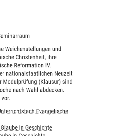
9 Seminarraum
he Weichenstellungen und
äische Christenheit, ihre
äische Reformation IV.
der nationalstaatlichen Neuzeit
er Modulprüfung (Klausur) sind
 Epoche nach Wahl abdecken.
 vor.
Unterrichtsfach Evangelische
 Glaube in Geschichte
aube in Geschichte