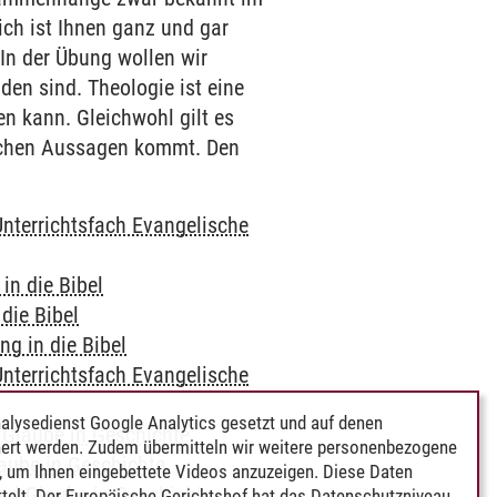
ich ist Ihnen ganz und gar
In der Übung wollen wir
den sind. Theologie ist eine
en kann. Gleichwohl gilt es
ischen Aussagen kommt. Den
Unterrichtsfach Evangelische
in die Bibel
 die Bibel
ng in die Bibel
Unterrichtsfach Evangelische
alysedienst Google Analytics gesetzt und auf denen
 Glaube in Geschichte
ert werden. Zudem übermitteln wir weitere personenbezogene
aube in Geschichte
 um Ihnen eingebettete Videos anzuzeigen. Diese Daten
und Glaube in Geschichte
telt. Der Europäische Gerichtshof hat das Datenschutzniveau