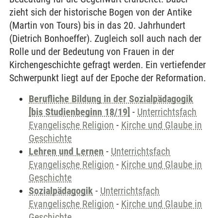
zieht sich der historische Bogen von der Antike
(Martin von Tours) bis in das 20. Jahrhundert
(Dietrich Bonhoeffer). Zugleich soll auch nach der
Rolle und der Bedeutung von Frauen in der
Kirchengeschichte gefragt werden. Ein vertiefender
Schwerpunkt liegt auf der Epoche der Reformation.
Berufliche Bildung in der Sozialpädagogik
[bis Studienbeginn 18/19]
-
Unterrichtsfach
Evangelische Religion
-
Kirche und Glaube in
Geschichte
Lehren und Lernen
-
Unterrichtsfach
Evangelische Religion
-
Kirche und Glaube in
Geschichte
Sozialpädagogik
-
Unterrichtsfach
Evangelische Religion
-
Kirche und Glaube in
Geschichte