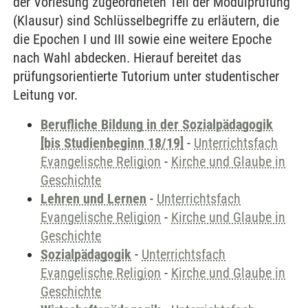
der Vorlesung zugeordneten Teil der Modulprüfung
(Klausur) sind Schlüsselbegriffe zu erläutern, die
die Epochen I und III sowie eine weitere Epoche
nach Wahl abdecken. Hierauf bereitet das
prüfungsorientierte Tutorium unter studentischer
Leitung vor.
Berufliche Bildung in der Sozialpädagogik
[bis Studienbeginn 18/19]
-
Unterrichtsfach
Evangelische Religion
-
Kirche und Glaube in
Geschichte
Lehren und Lernen
-
Unterrichtsfach
Evangelische Religion
-
Kirche und Glaube in
Geschichte
Sozialpädagogik
-
Unterrichtsfach
Evangelische Religion
-
Kirche und Glaube in
Geschichte