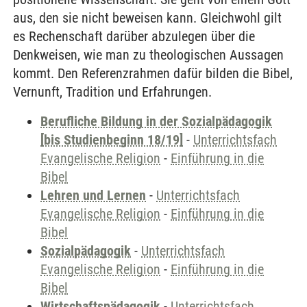
aus, den sie nicht beweisen kann. Gleichwohl gilt
es Rechenschaft darüber abzulegen über die
Denkweisen, wie man zu theologischen Aussagen
kommt. Den Referenzrahmen dafür bilden die Bibel,
Vernunft, Tradition und Erfahrungen.
Berufliche Bildung in der Sozialpädagogik
[bis Studienbeginn 18/19]
-
Unterrichtsfach
Evangelische Religion
-
Einführung in die
Bibel
Lehren und Lernen
-
Unterrichtsfach
Evangelische Religion
-
Einführung in die
Bibel
Sozialpädagogik
-
Unterrichtsfach
Evangelische Religion
-
Einführung in die
Bibel
Wirtschaftspädagogik
-
Unterrichtsfach