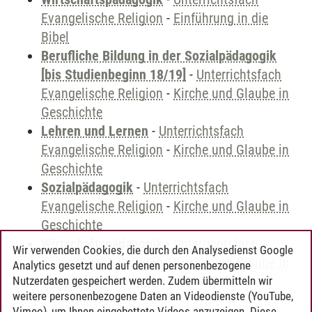
Evangelische Religion
-
Einführung in die
Bibel
Berufliche Bildung in der Sozialpädagogik
[bis Studienbeginn 18/19]
-
Unterrichtsfach
Evangelische Religion
-
Kirche und Glaube in
Geschichte
Lehren und Lernen
-
Unterrichtsfach
Evangelische Religion
-
Kirche und Glaube in
Geschichte
Sozialpädagogik
-
Unterrichtsfach
Evangelische Religion
-
Kirche und Glaube in
Geschichte
Wirtschaftspädagogik
-
Unterrichtsfach
Wir verwenden Cookies, die durch den Analysedienst Google
Evangelische Religion
-
Kirche und Glaube in
Analytics gesetzt und auf denen personenbezogene
Geschichte
Nutzerdaten gespeichert werden. Zudem übermitteln wir
weitere personenbezogene Daten an Videodienste (YouTube,
Vimeo), um Ihnen eingebettete Videos anzuzeigen. Diese