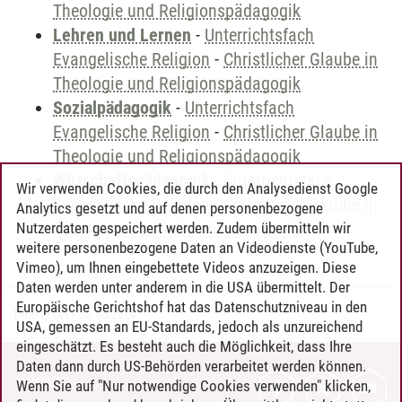
Theologie und Religionspädagogik
Lehren und Lernen
-
Unterrichtsfach
Evangelische Religion
-
Christlicher Glaube in
Theologie und Religionspädagogik
Sozialpädagogik
-
Unterrichtsfach
Evangelische Religion
-
Christlicher Glaube in
Theologie und Religionspädagogik
Wirtschaftspädagogik
-
Unterrichtsfach
Wir verwenden Cookies, die durch den Analysedienst Google
Evangelische Religion
-
Christlicher Glaube in
Analytics gesetzt und auf denen personenbezogene
Theologie und Religionspädagogik
Nutzerdaten gespeichert werden. Zudem übermitteln wir
weitere personenbezogene Daten an Videodienste (YouTube,
Vimeo), um Ihnen eingebettete Videos anzuzeigen. Diese
Daten werden unter anderem in die USA übermittelt. Der
Europäische Gerichtshof hat das Datenschutzniveau in den
Timo Leder
/
30.06.2024
USA, gemessen an EU-Standards, jedoch als unzureichend
eingeschätzt. Es besteht auch die Möglichkeit, dass Ihre
Daten dann durch US-Behörden verarbeitet werden können.
KONTAKT
Wenn Sie auf "Nur notwendige Cookies verwenden" klicken,