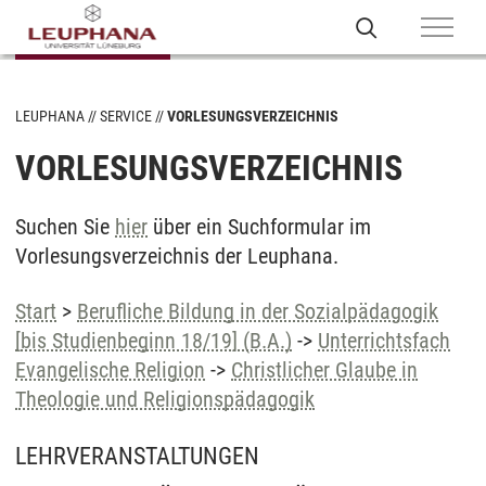
LEUPHANA
SERVICE
VORLESUNGSVERZEICHNIS
VORLESUNGSVERZEICHNIS
Suchen Sie
hier
über ein Suchformular im
Vorlesungsverzeichnis der Leuphana.
Start
>
Berufliche Bildung in der Sozialpädagogik
[bis Studienbeginn 18/19] (B.A.)
->
Unterrichtsfach
Evangelische Religion
->
Christlicher Glaube in
Theologie und Religionspädagogik
LEHRVERANSTALTUNGEN