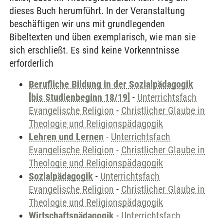
dieses Buch herumführt. In der Veranstaltung
beschäftigen wir uns mit grundlegenden
Bibeltexten und üben exemplarisch, wie man sie
sich erschließt. Es sind keine Vorkenntnisse
erforderlich
Berufliche Bildung in der Sozialpädagogik
[bis Studienbeginn 18/19]
-
Unterrichtsfach
Evangelische Religion
-
Christlicher Glaube in
Theologie und Religionspädagogik
Lehren und Lernen
-
Unterrichtsfach
Evangelische Religion
-
Christlicher Glaube in
Theologie und Religionspädagogik
Sozialpädagogik
-
Unterrichtsfach
Evangelische Religion
-
Christlicher Glaube in
Theologie und Religionspädagogik
Wirtschaftspädagogik
-
Unterrichtsfach