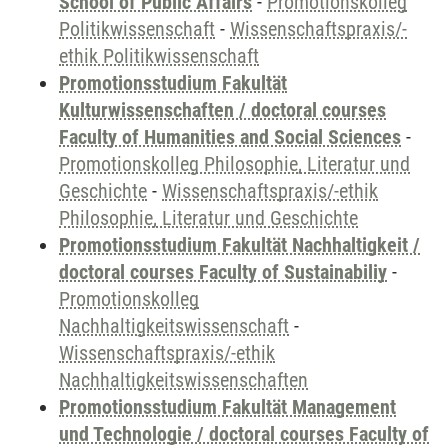
School of Public Affairs
-
Promotionskolleg
Politikwissenschaft
-
Wissenschaftspraxis/-
ethik Politikwissenschaft
Promotionsstudium Fakultät
Kulturwissenschaften / doctoral courses
Faculty of Humanities and Social Sciences
-
Promotionskolleg Philosophie, Literatur und
Geschichte
-
Wissenschaftspraxis/-ethik
Philosophie, Literatur und Geschichte
Promotionsstudium Fakultät Nachhaltigkeit /
doctoral courses Faculty of Sustainabiliy
-
Promotionskolleg
Nachhaltigkeitswissenschaft
-
Wissenschaftspraxis/-ethik
Nachhaltigkeitswissenschaften
Promotionsstudium Fakultät Management
und Technologie / doctoral courses Faculty of