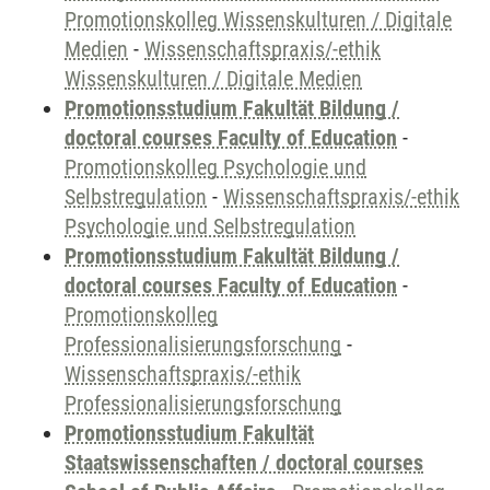
Promotionskolleg Wissenskulturen / Digitale
Medien
-
Wissenschaftspraxis/-ethik
Wissenskulturen / Digitale Medien
Promotionsstudium Fakultät Bildung /
doctoral courses Faculty of Education
-
Promotionskolleg Psychologie und
Selbstregulation
-
Wissenschaftspraxis/-ethik
Psychologie und Selbstregulation
Promotionsstudium Fakultät Bildung /
doctoral courses Faculty of Education
-
Promotionskolleg
Professionalisierungsforschung
-
Wissenschaftspraxis/-ethik
Professionalisierungsforschung
Promotionsstudium Fakultät
Staatswissenschaften / doctoral courses