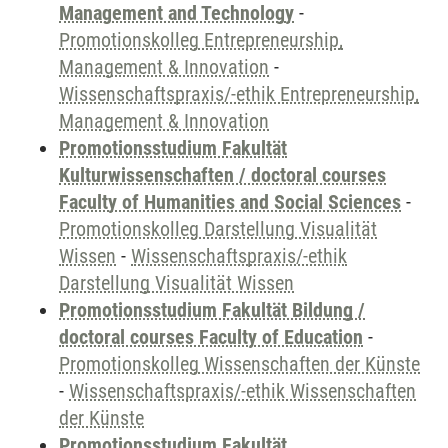
Management and Technology
-
Promotionskolleg Entrepreneurship,
Management & Innovation
-
Wissenschaftspraxis/-ethik Entrepreneurship,
Management & Innovation
Promotionsstudium Fakultät
Kulturwissenschaften / doctoral courses
Faculty of Humanities and Social Sciences
-
Promotionskolleg Darstellung Visualität
Wissen
-
Wissenschaftspraxis/-ethik
Darstellung Visualität Wissen
Promotionsstudium Fakultät Bildung /
doctoral courses Faculty of Education
-
Promotionskolleg Wissenschaften der Künste
-
Wissenschaftspraxis/-ethik Wissenschaften
der Künste
Promotionsstudium Fakultät