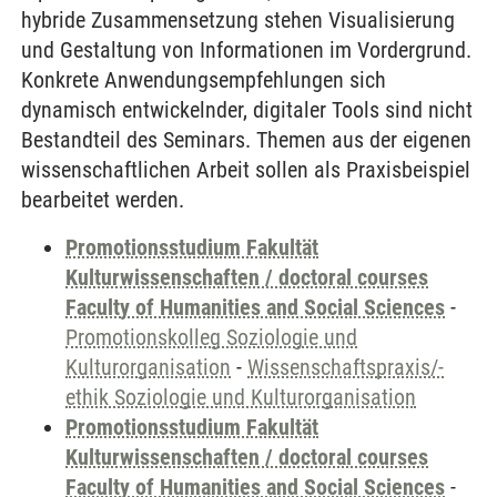
hybride Zusammensetzung stehen Visualisierung
und Gestaltung von Informationen im Vordergrund.
Konkrete Anwendungsempfehlungen sich
dynamisch entwickelnder, digitaler Tools sind nicht
Bestandteil des Seminars. Themen aus der eigenen
wissenschaftlichen Arbeit sollen als Praxisbeispiel
bearbeitet werden.
Promotionsstudium Fakultät
Kulturwissenschaften / doctoral courses
Faculty of Humanities and Social Sciences
-
Promotionskolleg Soziologie und
Kulturorganisation
-
Wissenschaftspraxis/-
ethik Soziologie und Kulturorganisation
Promotionsstudium Fakultät
Kulturwissenschaften / doctoral courses
Faculty of Humanities and Social Sciences
-