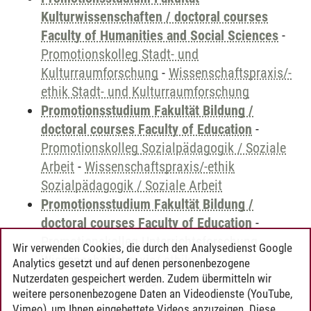
Kulturwissenschaften / doctoral courses
Faculty of Humanities and Social Sciences
-
Promotionskolleg Stadt- und
Kulturraumforschung
-
Wissenschaftspraxis/-
ethik Stadt- und Kulturraumforschung
Promotionsstudium Fakultät Bildung /
doctoral courses Faculty of Education
-
Promotionskolleg Sozialpädagogik / Soziale
Arbeit
-
Wissenschaftspraxis/-ethik
Sozialpädagogik / Soziale Arbeit
Promotionsstudium Fakultät Bildung /
doctoral courses Faculty of Education
-
Promotionskolleg Unterrichtsforschung
-
Wir verwenden Cookies, die durch den Analysedienst Google
Wissenschaftspraxis/-ethik
Analytics gesetzt und auf denen personenbezogene
Unterrichtsforschung
Nutzerdaten gespeichert werden. Zudem übermitteln wir
weitere personenbezogene Daten an Videodienste (YouTube,
Vimeo), um Ihnen eingebettete Videos anzuzeigen. Diese