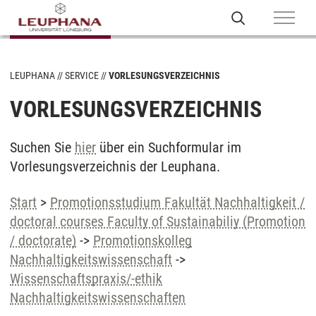
LEUPHANA
SERVICE
VORLESUNGSVERZEICHNIS
VORLESUNGSVERZEICHNIS
Suchen Sie
hier
über ein Suchformular im
Vorlesungsverzeichnis der Leuphana.
Start
>
Promotionsstudium Fakultät Nachhaltigkeit /
doctoral courses Faculty of Sustainabiliy (Promotion
/ doctorate)
->
Promotionskolleg
Nachhaltigkeitswissenschaft
->
Wissenschaftspraxis/-ethik
Nachhaltigkeitswissenschaften