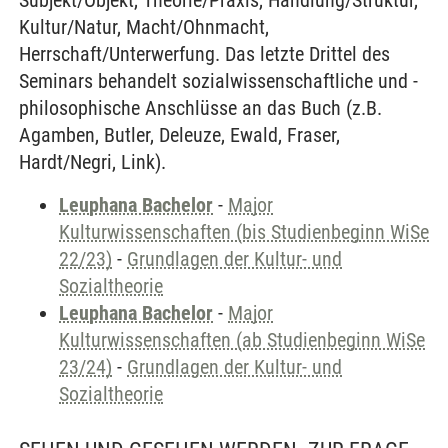
Subjekt/Objekt, Theorie/Praxis, Handlung/Struktur,
Kultur/Natur, Macht/Ohnmacht,
Herrschaft/Unterwerfung. Das letzte Drittel des
Seminars behandelt sozialwissenschaftliche und -
philosophische Anschlüsse an das Buch (z.B.
Agamben, Butler, Deleuze, Ewald, Fraser,
Hardt/Negri, Link).
Leuphana Bachelor
-
Major
Kulturwissenschaften (bis Studienbeginn WiSe
22/23)
-
Grundlagen der Kultur- und
Sozialtheorie
Leuphana Bachelor
-
Major
Kulturwissenschaften (ab Studienbeginn WiSe
23/24)
-
Grundlagen der Kultur- und
Sozialtheorie