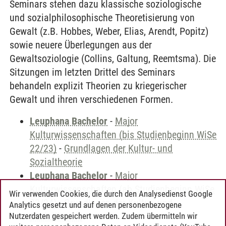
Seminars stehen dazu klassische soziologische
und sozialphilosophische Theoretisierung von
Gewalt (z.B. Hobbes, Weber, Elias, Arendt, Popitz)
sowie neuere Überlegungen aus der
Gewaltsoziologie (Collins, Galtung, Reemtsma). Die
Sitzungen im letzten Drittel des Seminars
behandeln explizit Theorien zu kriegerischer
Gewalt und ihren verschiedenen Formen.
Leuphana Bachelor
-
Major
Kulturwissenschaften (bis Studienbeginn WiSe
22/23)
-
Grundlagen der Kultur- und
Sozialtheorie
Leuphana Bachelor
-
Major
Kulturwissenschaften (ab Studienbeginn WiSe
Wir verwenden Cookies, die durch den Analysedienst Google
23/24)
-
Grundlagen der Kultur- und
Analytics gesetzt und auf denen personenbezogene
Sozialtheorie
Nutzerdaten gespeichert werden. Zudem übermitteln wir