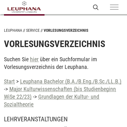
LEUPHANA
SERVICE
VORLESUNGSVERZEICHNIS
VORLESUNGSVERZEICHNIS
Suchen Sie
hier
über ein Suchformular im
Vorlesungsverzeichnis der Leuphana.
Start
>
Leuphana Bachelor (B.A./B.Eng./B.Sc./LL.B.)
->
Major Kulturwissenschaften (bis Studienbeginn
WiSe 22/23)
->
Grundlagen der Kultur- und
Sozialtheorie
LEHRVERANSTALTUNGEN