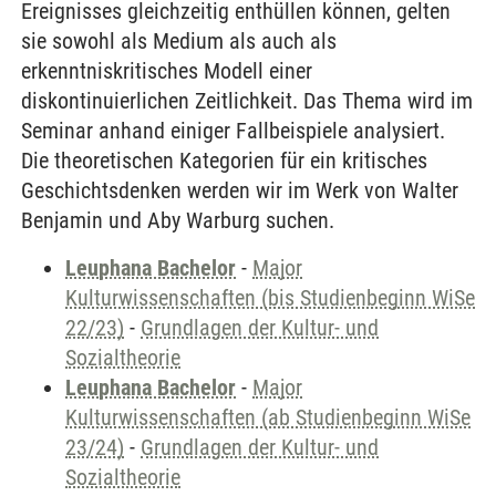
Ereignisses gleichzeitig enthüllen können, gelten
sie sowohl als Medium als auch als
erkenntniskritisches Modell einer
diskontinuierlichen Zeitlichkeit. Das Thema wird im
Seminar anhand einiger Fallbeispiele analysiert.
Die theoretischen Kategorien für ein kritisches
Geschichtsdenken werden wir im Werk von Walter
Benjamin und Aby Warburg suchen.
Leuphana Bachelor
-
Major
Kulturwissenschaften (bis Studienbeginn WiSe
22/23)
-
Grundlagen der Kultur- und
Sozialtheorie
Leuphana Bachelor
-
Major
Kulturwissenschaften (ab Studienbeginn WiSe
23/24)
-
Grundlagen der Kultur- und
Sozialtheorie