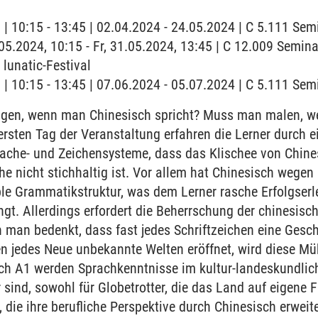
g | 10:15 - 13:45 | 02.04.2024 - 24.05.2024 | C 5.111 Se
.05.2024, 10:15 - Fr, 31.05.2024, 13:45 | C 12.009 Semina
unatic-Festival
g | 10:15 - 13:45 | 07.06.2024 - 05.07.2024 | C 5.111 Se
en, wenn man Chinesisch spricht? Muss man malen, w
ersten Tag der Veranstaltung erfahren die Lerner durch e
ache- und Zeichensysteme, dass das Klischee von Chines
he nicht stichhaltig ist. Vor allem hat Chinesisch wegen
le Grammatikstruktur, was dem Lerner rasche Erfolgserl
t. Allerdings erfordert die Beherrschung der chinesische
 man bedenkt, dass fast jedes Schriftzeichen eine Gesc
en jedes Neue unbekannte Welten eröffnet, wird diese Mü
ch A1 werden Sprachkenntnisse im kultur-landeskundliche
sind, sowohl für Globetrotter, die das Land auf eigene 
, die ihre berufliche Perspektive durch Chinesisch erwei