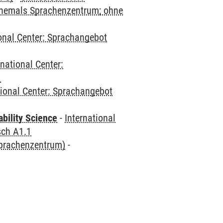
(ehemals Sprachenzentrum; ohne
ional Center: Sprachangebot
rnational Center:
1
tional Center: Sprachangebot
bility Science
-
International
sch A1.1
Sprachenzentrum)
-