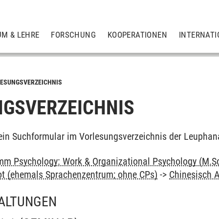
UM & LEHRE
FORSCHUNG
KOOPERATIONEN
INTERNATI
ESUNGSVERZEICHNIS
GSVERZEICHNIS
ein Suchformular im Vorlesungsverzeichnis der Leuphan
m Psychology: Work & Organizational Psychology (M.Sc
ot (ehemals Sprachenzentrum; ohne CPs)
->
Chinesisch 
ALTUNGEN