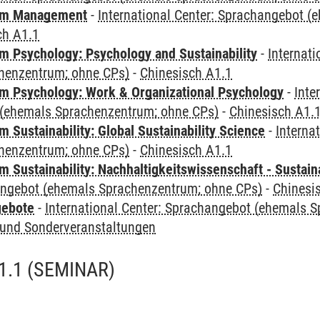
mm Management
-
International Center: Sprachangebot 
ch A1.1
 Psychology: Psychology and Sustainability
-
Internat
henzentrum; ohne CPs)
-
Chinesisch A1.1
 Psychology: Work & Organizational Psychology
-
Inte
(ehemals Sprachenzentrum; ohne CPs)
-
Chinesisch A1.
Sustainability: Global Sustainability Science
-
Interna
henzentrum; ohne CPs)
-
Chinesisch A1.1
Sustainability: Nachhaltigkeitswissenschaft - Sustaina
angebot (ehemals Sprachenzentrum; ohne CPs)
-
Chinesi
gebote
-
International Center: Sprachangebot (ehemals 
und Sonderveranstaltungen
1.1
(SEMINAR)