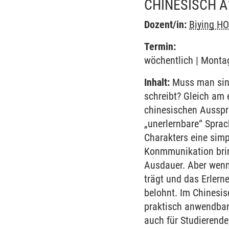
CHINESISCH A
Dozent/in:
Biying H
Termin:
wöchentlich | Montag
Inhalt:
Muss man sing
schreibt? Gleich am 
chinesischen Ausspr
„unerlernbare“ Sprac
Charakters eine simp
Konmmunikation bring
Ausdauer. Aber wenn
trägt und das Erlern
belohnt. Im Chinesis
praktisch anwendbar 
auch für Studierende