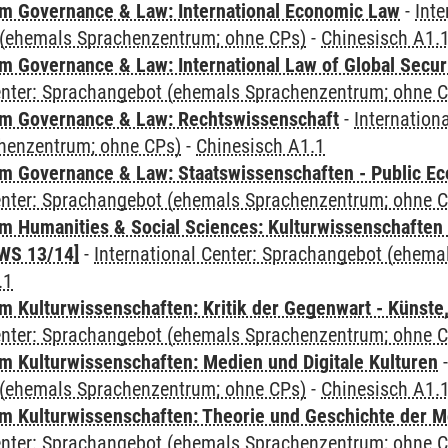
 Governance & Law: International Economic Law
-
Inte
(ehemals Sprachenzentrum; ohne CPs)
-
Chinesisch A1.
 Governance & Law: International Law of Global Secur
Center: Sprachangebot (ehemals Sprachenzentrum; ohne 
m Governance & Law: Rechtswissenschaft
-
Internation
henzentrum; ohne CPs)
-
Chinesisch A1.1
 Governance & Law: Staatswissenschaften - Public Eco
Center: Sprachangebot (ehemals Sprachenzentrum; ohne 
 Humanities & Social Sciences: Kulturwissenschaften -
WS 13/14]
-
International Center: Sprachangebot (ehem
.1
 Kulturwissenschaften: Kritik der Gegenwart - Künste,
Center: Sprachangebot (ehemals Sprachenzentrum; ohne 
 Kulturwissenschaften: Medien und Digitale Kulturen
(ehemals Sprachenzentrum; ohne CPs)
-
Chinesisch A1.
 Kulturwissenschaften: Theorie und Geschichte der M
Center: Sprachangebot (ehemals Sprachenzentrum; ohne 