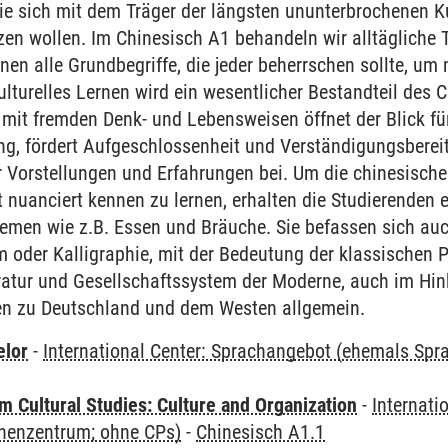
die sich mit dem Träger der längsten ununterbrochenen Ku
zen wollen. Im Chinesisch A1 behandeln wir alltäglich
rnen alle Grundbegriffe, die jeder beherrschen sollte, u
lturelles Lernen wird ein wesentlicher Bestandteil des C
it fremden Denk- und Lebensweisen öffnet der Blick für 
ung, fördert Aufgeschlossenheit und Verständigungsbereit
r Vorstellungen und Erfahrungen bei. Um die chinesische
nuanciert kennen zu lernen, erhalten die Studierenden ei
emen wie z.B. Essen und Bräuche. Sie befassen sich auc
m oder Kalligraphie, mit der Bedeutung der klassischen
ratur und Gesellschaftssystem der Moderne, auch im Hinb
en zu Deutschland und dem Westen allgemein.
elor
-
International Center: Sprachangebot (ehemals Sp
 Cultural Studies: Culture and Organization
-
Internati
henzentrum; ohne CPs)
-
Chinesisch A1.1