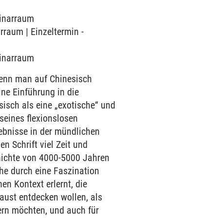
minarraum
rraum | Einzeltermin -
minarraum
enn man auf Chinesisch
ine Einführung in die
isch als eine „exotische“ und
 seines flexionslosen
ebnisse in der mündlichen
n Schrift viel Zeit und
hichte von 4000-5000 Jahren
he durch eine Faszination
n Kontext erlernt, die
Faust entdecken wollen, als
tern möchten, und auch für