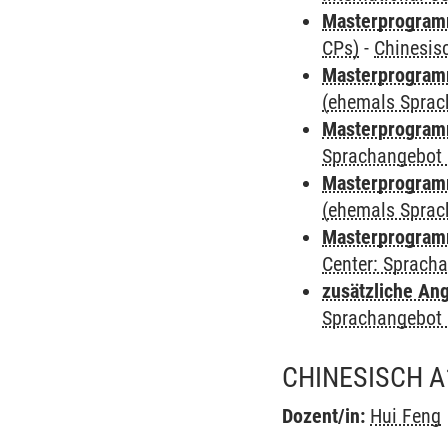
Masterprogra
CPs)
-
Chinesis
Masterprogramm
(ehemals Sprac
Masterprogramm
Sprachangebot 
Masterprogramm 
(ehemals Sprac
Masterprogramm 
Center: Sprach
zusätzliche An
Sprachangebot 
CHINESISCH A
Dozent/in:
Hui Feng