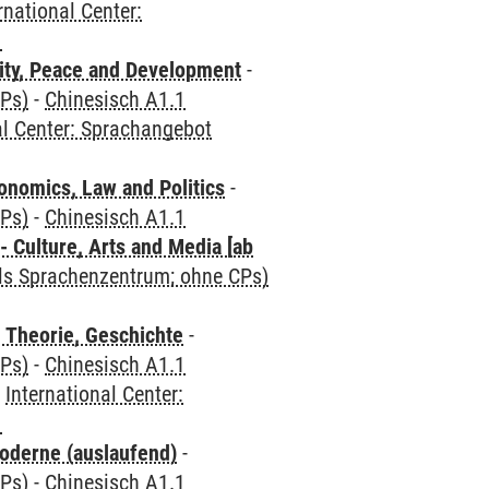
rnational Center:
1
ity, Peace and Development
-
CPs)
-
Chinesisch A1.1
al Center: Sprachangebot
nomics, Law and Politics
-
CPs)
-
Chinesisch A1.1
 Culture, Arts and Media [ab
als Sprachenzentrum; ohne CPs)
 Theorie, Geschichte
-
CPs)
-
Chinesisch A1.1
-
International Center:
1
oderne (auslaufend)
-
CPs)
-
Chinesisch A1.1