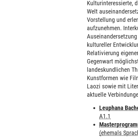
Kulturinteressierte, 
Welt auseinanderset
Vorstellung und erle
aufzunehmen. Interku
Auseinandersetzung m
kultureller Entwickl
Relativierung eigene
Gegenwart möglichst 
landeskundlichen Th
Kunstformen wie Fil
Laozi sowie mit Lite
aktuelle Verbindung
Leuphana Bach
A1.1
Masterprogramm
(ehemals Sprac