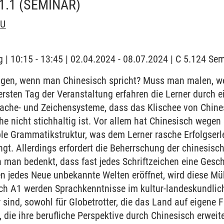
1.1
(SEMINAR)
OU
 | 10:15 - 13:45 | 02.04.2024 - 08.07.2024 | C 5.124 S
en, wenn man Chinesisch spricht? Muss man malen, w
ersten Tag der Veranstaltung erfahren die Lerner durch e
ache- und Zeichensysteme, dass das Klischee von Chines
he nicht stichhaltig ist. Vor allem hat Chinesisch wegen
le Grammatikstruktur, was dem Lerner rasche Erfolgserl
t. Allerdings erfordert die Beherrschung der chinesische
 man bedenkt, dass fast jedes Schriftzeichen eine Gesc
en jedes Neue unbekannte Welten eröffnet, wird diese Mü
ch A1 werden Sprachkenntnisse im kultur-landeskundliche
sind, sowohl für Globetrotter, die das Land auf eigene 
, die ihre berufliche Perspektive durch Chinesisch erwei