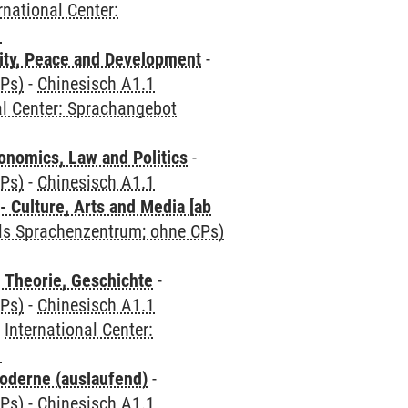
rnational Center:
1
ity, Peace and Development
-
CPs)
-
Chinesisch A1.1
al Center: Sprachangebot
nomics, Law and Politics
-
CPs)
-
Chinesisch A1.1
 Culture, Arts and Media [ab
als Sprachenzentrum; ohne CPs)
 Theorie, Geschichte
-
CPs)
-
Chinesisch A1.1
-
International Center:
1
oderne (auslaufend)
-
CPs)
-
Chinesisch A1.1