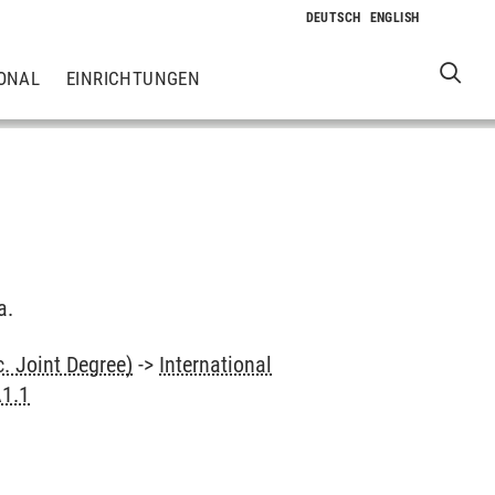
ONAL
EINRICHTUNGEN
a.
. Joint Degree)
->
International
A1.1