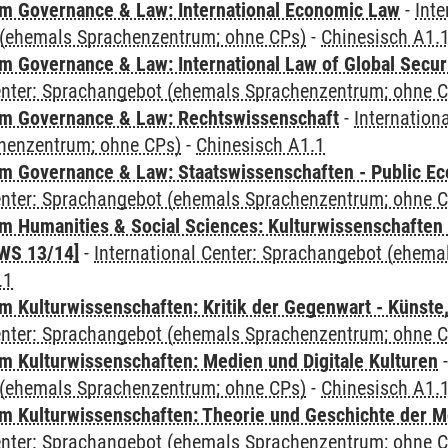
 Governance & Law: International Economic Law
-
Inte
(ehemals Sprachenzentrum; ohne CPs)
-
Chinesisch A1.
 Governance & Law: International Law of Global Secur
Center: Sprachangebot (ehemals Sprachenzentrum; ohne 
m Governance & Law: Rechtswissenschaft
-
Internation
henzentrum; ohne CPs)
-
Chinesisch A1.1
 Governance & Law: Staatswissenschaften - Public Eco
Center: Sprachangebot (ehemals Sprachenzentrum; ohne 
 Humanities & Social Sciences: Kulturwissenschaften -
WS 13/14]
-
International Center: Sprachangebot (ehem
.1
 Kulturwissenschaften: Kritik der Gegenwart - Künste,
Center: Sprachangebot (ehemals Sprachenzentrum; ohne 
 Kulturwissenschaften: Medien und Digitale Kulturen
(ehemals Sprachenzentrum; ohne CPs)
-
Chinesisch A1.
 Kulturwissenschaften: Theorie und Geschichte der M
Center: Sprachangebot (ehemals Sprachenzentrum; ohne 