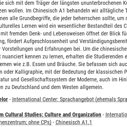
die sich mit dem Träger der längsten ununterbrochenen Ku
zen wollen. Im Chinesisch A1 behandeln wir alltäglich
rnen alle Grundbegriffe, die jeder beherrschen sollte, u
lturelles Lernen wird ein wesentlicher Bestandteil des C
it fremden Denk- und Lebensweisen öffnet der Blick für 
ung, fördert Aufgeschlossenheit und Verständigungsbereit
r Vorstellungen und Erfahrungen bei. Um die chinesische
nuanciert kennen zu lernen, erhalten die Studierenden ei
emen wie z.B. Essen und Bräuche. Sie befassen sich auc
m oder Kalligraphie, mit der Bedeutung der klassischen
ratur und Gesellschaftssystem der Moderne, auch im Hinb
en zu Deutschland und dem Westen allgemein.
elor
-
International Center: Sprachangebot (ehemals Sp
 Cultural Studies: Culture and Organization
-
Internati
henzentrum; ohne CPs)
-
Chinesisch A1.1