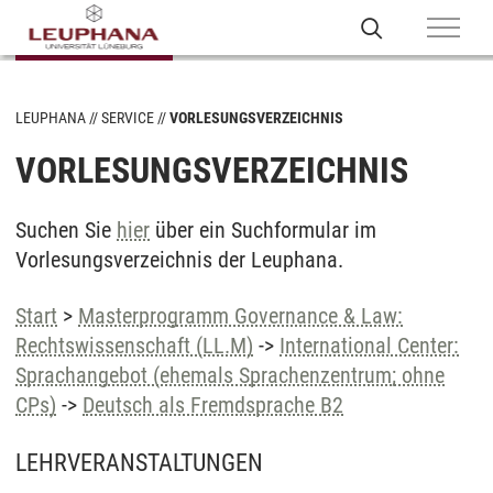
LEUPHANA
SERVICE
VORLESUNGSVERZEICHNIS
VORLESUNGSVERZEICHNIS
Suchen Sie
hier
über ein Suchformular im
Vorlesungsverzeichnis der Leuphana.
Start
>
Masterprogramm Governance & Law:
Rechtswissenschaft (LL.M)
->
International Center:
Sprachangebot (ehemals Sprachenzentrum; ohne
CPs)
->
Deutsch als Fremdsprache B2
LEHRVERANSTALTUNGEN