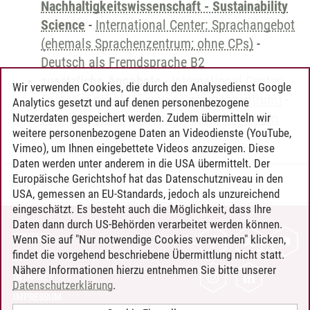
Nachhaltigkeitswissenschaft - Sustainability
Science
-
International Center: Sprachangebot
(ehemals Sprachenzentrum; ohne CPs)
-
Deutsch als Fremdsprache B2
zusätzliche Angebote
-
International Center:
Wir verwenden Cookies, die durch den Analysedienst Google
Sprachangebot (ehemals Sprachenzentrum)
-
Analytics gesetzt und auf denen personenbezogene
Sprachangebot und Sonderveranstaltungen
Nutzerdaten gespeichert werden. Zudem übermitteln wir
weitere personenbezogene Daten an Videodienste (YouTube,
Vimeo), um Ihnen eingebettete Videos anzuzeigen. Diese
Daten werden unter anderem in die USA übermittelt. Der
Europäische Gerichtshof hat das Datenschutzniveau in den
Timo Leder
/
30.06.2024
USA, gemessen an EU-Standards, jedoch als unzureichend
eingeschätzt. Es besteht auch die Möglichkeit, dass Ihre
Daten dann durch US-Behörden verarbeitet werden können.
KONTAKT
Wenn Sie auf "Nur notwendige Cookies verwenden" klicken,
findet die vorgehend beschriebene Übermittlung nicht statt.
LEUPHANA ALS ARBEITGEBER
Nähere Informationen hierzu entnehmen Sie bitte unserer
INTRANET
Datenschutzerklärung
.
IMPRESSUM