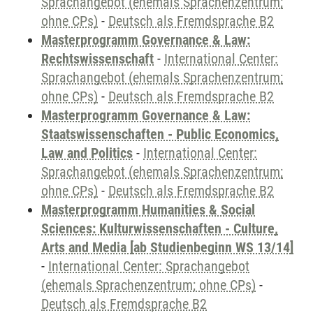
Sprachangebot (ehemals Sprachenzentrum;
ohne CPs)
-
Deutsch als Fremdsprache B2
Masterprogramm Governance & Law:
Rechtswissenschaft
-
International Center:
Sprachangebot (ehemals Sprachenzentrum;
ohne CPs)
-
Deutsch als Fremdsprache B2
Masterprogramm Governance & Law:
Staatswissenschaften - Public Economics,
Law and Politics
-
International Center:
Sprachangebot (ehemals Sprachenzentrum;
ohne CPs)
-
Deutsch als Fremdsprache B2
Masterprogramm Humanities & Social
Sciences: Kulturwissenschaften - Culture,
Arts and Media [ab Studienbeginn WS 13/14]
-
International Center: Sprachangebot
(ehemals Sprachenzentrum; ohne CPs)
-
Deutsch als Fremdsprache B2