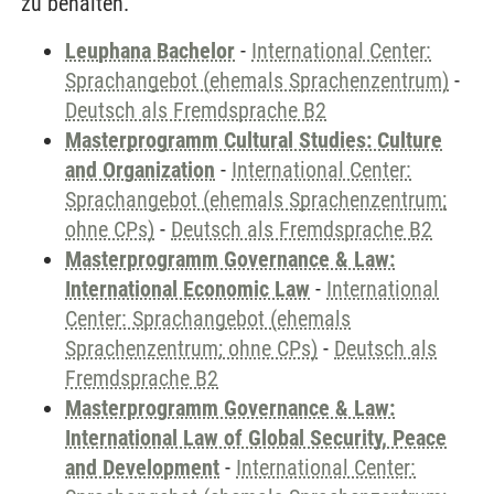
zu behalten.
Leuphana Bachelor
-
International Center:
Sprachangebot (ehemals Sprachenzentrum)
-
Deutsch als Fremdsprache B2
Masterprogramm Cultural Studies: Culture
and Organization
-
International Center:
Sprachangebot (ehemals Sprachenzentrum;
ohne CPs)
-
Deutsch als Fremdsprache B2
Masterprogramm Governance & Law:
International Economic Law
-
International
Center: Sprachangebot (ehemals
Sprachenzentrum; ohne CPs)
-
Deutsch als
Fremdsprache B2
Masterprogramm Governance & Law:
International Law of Global Security, Peace
and Development
-
International Center: