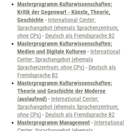
Masterprogramm Kulturwissenschaften:
Kritik der Gegenwart - Künste, Theorie,
Geschichte
-
International Center:
Sprachangebot (ehemals Sprachenzentrum;
ohne CPs)
-
Deutsch als Fremdsprache B2
Masterprogramm Kulturwissenschaften:
Medien und Digitale Kulturen
-
International
Center: Sprachangebot (ehemals
Sprachenzentrum; ohne CPs)
-
Deutsch als
Fremdsprache B2
Masterprogramm Kulturwissenschaften:
Theorie und Geschichte der Moderne
(auslaufend)
-
International Center:
Sprachangebot (ehemals Sprachenzentrum;
ohne CPs)
-
Deutsch als Fremdsprache B2
Masterprogramm Management
-
International
Center: Sprachangebot (ehemals