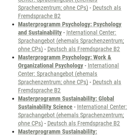
Sprachenzentrum; ohne CPs)
-
Deutsch als
Fremdsprache B2
Masterprogramm Psychology: Psychology
and Sustainability
-
International Center:
Sprachangebot (ehemals Sprachenzentrum;
ohne CPs)
-
Deutsch als Fremdsprache B2
Masterprogramm Psychology: Work &
Organizational Psychology
-
International
Center: Sprachangebot (ehemals
Sprachenzentrum; ohne CPs)
-
Deutsch als
Fremdsprache B2
Masterprogramm Sustainability: Global
Sustainability Science
-
International Center:
Sprachangebot (ehemals Sprachenzentrum;
ohne CPs)
-
Deutsch als Fremdsprache B2
Masterprogramm Sustainability: