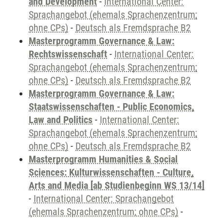
and Development
-
International Center:
Sprachangebot (ehemals Sprachenzentrum;
ohne CPs)
-
Deutsch als Fremdsprache B2
Masterprogramm Governance & Law:
Rechtswissenschaft
-
International Center:
Sprachangebot (ehemals Sprachenzentrum;
ohne CPs)
-
Deutsch als Fremdsprache B2
Masterprogramm Governance & Law:
Staatswissenschaften - Public Economics,
Law and Politics
-
International Center:
Sprachangebot (ehemals Sprachenzentrum;
ohne CPs)
-
Deutsch als Fremdsprache B2
Masterprogramm Humanities & Social
Sciences: Kulturwissenschaften - Culture,
Arts and Media [ab Studienbeginn WS 13/14]
-
International Center: Sprachangebot
(ehemals Sprachenzentrum; ohne CPs)
-