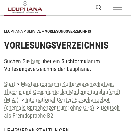
LEUPHANA
SERVICE
VORLESUNGSVERZEICHNIS
VORLESUNGSVERZEICHNIS
Suchen Sie
hier
über ein Suchformular im
Vorlesungsverzeichnis der Leuphana.
Start
>
Masterprogramm Kulturwissenschaften:
Theorie und Geschichte der Moderne (auslaufend)
(M.A.)
->
International Center: Sprachangebot
(ehemals Sprachenzentrum; ohne CPs)
->
Deutsch
als Fremdsprache B2
LEHRVERANSTALTUNGEN