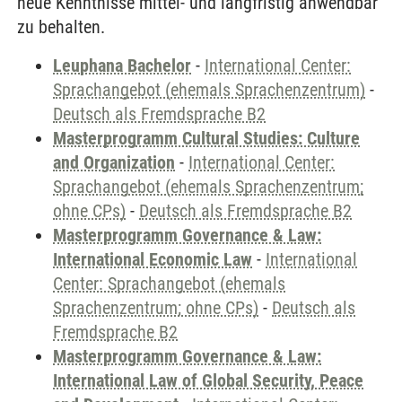
neue Kenntnisse mittel- und langfristig anwendbar
zu behalten.
Leuphana Bachelor
-
International Center:
Sprachangebot (ehemals Sprachenzentrum)
-
Deutsch als Fremdsprache B2
Masterprogramm Cultural Studies: Culture
and Organization
-
International Center:
Sprachangebot (ehemals Sprachenzentrum;
ohne CPs)
-
Deutsch als Fremdsprache B2
Masterprogramm Governance & Law:
International Economic Law
-
International
Center: Sprachangebot (ehemals
Sprachenzentrum; ohne CPs)
-
Deutsch als
Fremdsprache B2
Masterprogramm Governance & Law:
International Law of Global Security, Peace