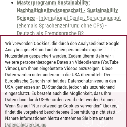
Masterprogramm Sustainability:
Nachhaltigkeitswissenschaft - Sustainability
Science
-
International Center: Sprachangebot
(ehemals Sprachenzentrum; ohne CPs)
-
Deutsch als Fremdsprache B2
zusätzliche Angebote
-
International Center:
Wir verwenden Cookies, die durch den Analysedienst Google
Sprachangebot (ehemals Sprachenzentrum)
-
Analytics gesetzt und auf denen personenbezogene
Sprachangebot und Sonderveranstaltungen
Nutzerdaten gespeichert werden. Zudem übermitteln wir
weitere personenbezogene Daten an Videodienste (YouTube,
Vimeo), um Ihnen eingebettete Videos anzuzeigen. Diese
Daten werden unter anderem in die USA übermittelt. Der
Europäische Gerichtshof hat das Datenschutzniveau in den
Timo Leder
/
30.06.2024
USA, gemessen an EU-Standards, jedoch als unzureichend
eingeschätzt. Es besteht auch die Möglichkeit, dass Ihre
Daten dann durch US-Behörden verarbeitet werden können.
KONTAKT
Wenn Sie auf "Nur notwendige Cookies verwenden" klicken,
findet die vorgehend beschriebene Übermittlung nicht statt.
LEUPHANA ALS ARBEITGEBER
Nähere Informationen hierzu entnehmen Sie bitte unserer
INTRANET
Datenschutzerklärung
.