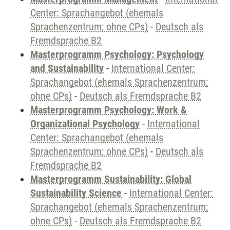
Center: Sprachangebot (ehemals
Sprachenzentrum; ohne CPs)
-
Deutsch als
Fremdsprache B2
Masterprogramm Psychology: Psychology
and Sustainability
-
International Center:
Sprachangebot (ehemals Sprachenzentrum;
ohne CPs)
-
Deutsch als Fremdsprache B2
Masterprogramm Psychology: Work &
Organizational Psychology
-
International
Center: Sprachangebot (ehemals
Sprachenzentrum; ohne CPs)
-
Deutsch als
Fremdsprache B2
Masterprogramm Sustainability: Global
Sustainability Science
-
International Center:
Sprachangebot (ehemals Sprachenzentrum;
ohne CPs)
-
Deutsch als Fremdsprache B2