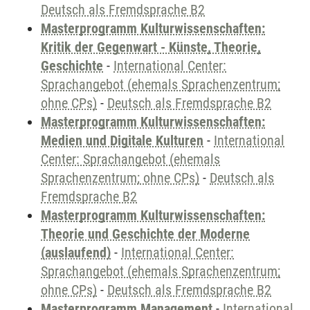
Deutsch als Fremdsprache B2
Masterprogramm Kulturwissenschaften:
Kritik der Gegenwart - Künste, Theorie,
Geschichte
-
International Center:
Sprachangebot (ehemals Sprachenzentrum;
ohne CPs)
-
Deutsch als Fremdsprache B2
Masterprogramm Kulturwissenschaften:
Medien und Digitale Kulturen
-
International
Center: Sprachangebot (ehemals
Sprachenzentrum; ohne CPs)
-
Deutsch als
Fremdsprache B2
Masterprogramm Kulturwissenschaften:
Theorie und Geschichte der Moderne
(auslaufend)
-
International Center:
Sprachangebot (ehemals Sprachenzentrum;
ohne CPs)
-
Deutsch als Fremdsprache B2
Masterprogramm Management
-
International