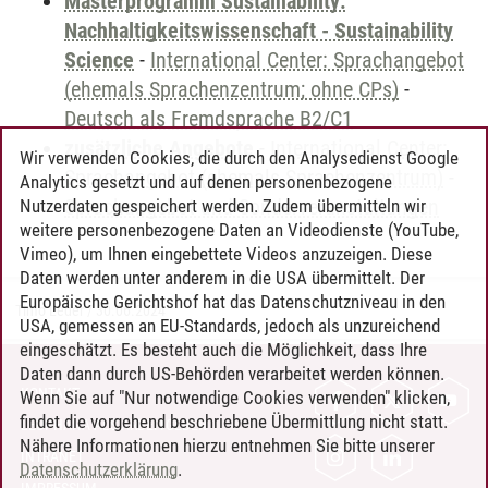
Masterprogramm Sustainability:
Nachhaltigkeitswissenschaft - Sustainability
Science
-
International Center: Sprachangebot
(ehemals Sprachenzentrum; ohne CPs)
-
Deutsch als Fremdsprache B2/C1
zusätzliche Angebote
-
International Center:
Wir verwenden Cookies, die durch den Analysedienst Google
Sprachangebot (ehemals Sprachenzentrum)
-
Analytics gesetzt und auf denen personenbezogene
Sprachangebot und Sonderveranstaltungen
Nutzerdaten gespeichert werden. Zudem übermitteln wir
weitere personenbezogene Daten an Videodienste (YouTube,
Vimeo), um Ihnen eingebettete Videos anzuzeigen. Diese
Daten werden unter anderem in die USA übermittelt. Der
Europäische Gerichtshof hat das Datenschutzniveau in den
Timo Leder
/
30.06.2024
USA, gemessen an EU-Standards, jedoch als unzureichend
eingeschätzt. Es besteht auch die Möglichkeit, dass Ihre
Daten dann durch US-Behörden verarbeitet werden können.
KONTAKT
Wenn Sie auf "Nur notwendige Cookies verwenden" klicken,
findet die vorgehend beschriebene Übermittlung nicht statt.
LEUPHANA ALS ARBEITGEBER
Nähere Informationen hierzu entnehmen Sie bitte unserer
INTRANET
Datenschutzerklärung
.