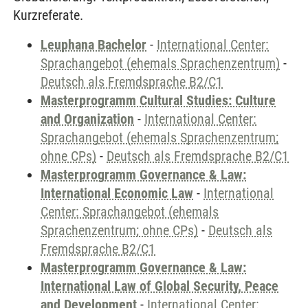
Kurzreferate.
Leuphana Bachelor
-
International Center:
Sprachangebot (ehemals Sprachenzentrum)
-
Deutsch als Fremdsprache B2/C1
Masterprogramm Cultural Studies: Culture
and Organization
-
International Center:
Sprachangebot (ehemals Sprachenzentrum;
ohne CPs)
-
Deutsch als Fremdsprache B2/C1
Masterprogramm Governance & Law:
International Economic Law
-
International
Center: Sprachangebot (ehemals
Sprachenzentrum; ohne CPs)
-
Deutsch als
Fremdsprache B2/C1
Masterprogramm Governance & Law:
International Law of Global Security, Peace
and Development
-
International Center: