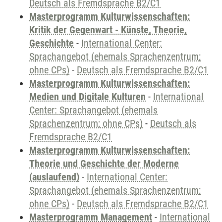
Deutsch als Fremdsprache B2/C1
Masterprogramm Kulturwissenschaften:
Kritik der Gegenwart - Künste, Theorie,
Geschichte
-
International Center:
Sprachangebot (ehemals Sprachenzentrum;
ohne CPs)
-
Deutsch als Fremdsprache B2/C1
Masterprogramm Kulturwissenschaften:
Medien und Digitale Kulturen
-
International
Center: Sprachangebot (ehemals
Sprachenzentrum; ohne CPs)
-
Deutsch als
Fremdsprache B2/C1
Masterprogramm Kulturwissenschaften:
Theorie und Geschichte der Moderne
(auslaufend)
-
International Center:
Sprachangebot (ehemals Sprachenzentrum;
ohne CPs)
-
Deutsch als Fremdsprache B2/C1
Masterprogramm Management
-
International