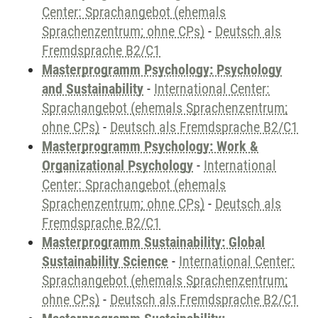
Center: Sprachangebot (ehemals
Sprachenzentrum; ohne CPs)
-
Deutsch als
Fremdsprache B2/C1
Masterprogramm Psychology: Psychology
and Sustainability
-
International Center:
Sprachangebot (ehemals Sprachenzentrum;
ohne CPs)
-
Deutsch als Fremdsprache B2/C1
Masterprogramm Psychology: Work &
Organizational Psychology
-
International
Center: Sprachangebot (ehemals
Sprachenzentrum; ohne CPs)
-
Deutsch als
Fremdsprache B2/C1
Masterprogramm Sustainability: Global
Sustainability Science
-
International Center:
Sprachangebot (ehemals Sprachenzentrum;
ohne CPs)
-
Deutsch als Fremdsprache B2/C1