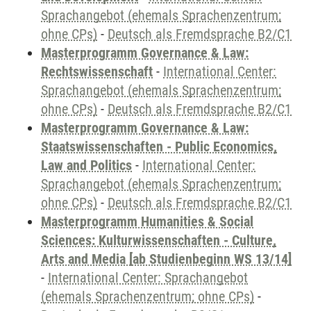
Sprachangebot (ehemals Sprachenzentrum;
ohne CPs)
-
Deutsch als Fremdsprache B2/C1
Masterprogramm Governance & Law:
Rechtswissenschaft
-
International Center:
Sprachangebot (ehemals Sprachenzentrum;
ohne CPs)
-
Deutsch als Fremdsprache B2/C1
Masterprogramm Governance & Law:
Staatswissenschaften - Public Economics,
Law and Politics
-
International Center:
Sprachangebot (ehemals Sprachenzentrum;
ohne CPs)
-
Deutsch als Fremdsprache B2/C1
Masterprogramm Humanities & Social
Sciences: Kulturwissenschaften - Culture,
Arts and Media [ab Studienbeginn WS 13/14]
-
International Center: Sprachangebot
(ehemals Sprachenzentrum; ohne CPs)
-