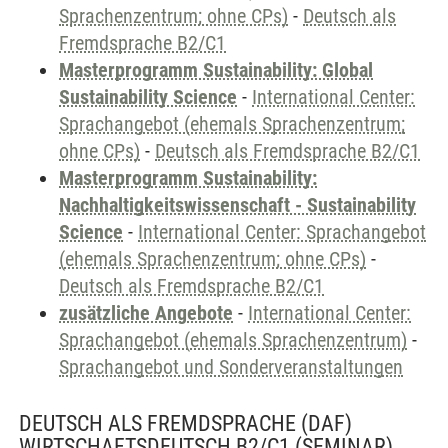
Sprachenzentrum; ohne CPs)
-
Deutsch als
Fremdsprache B2/C1
Masterprogramm Sustainability: Global
Sustainability Science
-
International Center:
Sprachangebot (ehemals Sprachenzentrum;
ohne CPs)
-
Deutsch als Fremdsprache B2/C1
Masterprogramm Sustainability:
Nachhaltigkeitswissenschaft - Sustainability
Science
-
International Center: Sprachangebot
(ehemals Sprachenzentrum; ohne CPs)
-
Deutsch als Fremdsprache B2/C1
zusätzliche Angebote
-
International Center:
Sprachangebot (ehemals Sprachenzentrum)
-
Sprachangebot und Sonderveranstaltungen
DEUTSCH ALS FREMDSPRACHE (DAF)
WIRTSCHAFTSDEUTSCH B2/C1
(SEMINAR)