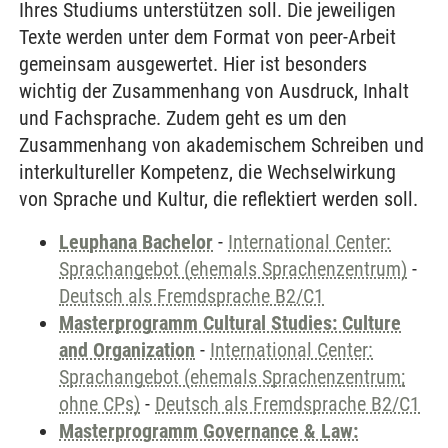
Ihres Studiums unterstützen soll. Die jeweiligen
Texte werden unter dem Format von peer-Arbeit
gemeinsam ausgewertet. Hier ist besonders
wichtig der Zusammenhang von Ausdruck, Inhalt
und Fachsprache. Zudem geht es um den
Zusammenhang von akademischem Schreiben und
interkultureller Kompetenz, die Wechselwirkung
von Sprache und Kultur, die reflektiert werden soll.
Leuphana Bachelor
-
International Center:
Sprachangebot (ehemals Sprachenzentrum)
-
Deutsch als Fremdsprache B2/C1
Masterprogramm Cultural Studies: Culture
and Organization
-
International Center:
Sprachangebot (ehemals Sprachenzentrum;
ohne CPs)
-
Deutsch als Fremdsprache B2/C1
Masterprogramm Governance & Law: