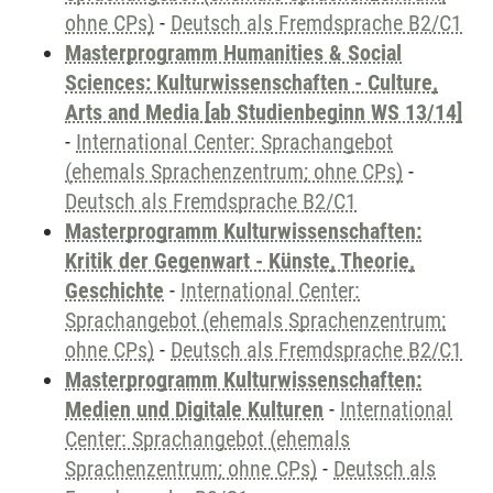
ohne CPs)
-
Deutsch als Fremdsprache B2/C1
Masterprogramm Humanities & Social
Sciences: Kulturwissenschaften - Culture,
Arts and Media [ab Studienbeginn WS 13/14]
-
International Center: Sprachangebot
(ehemals Sprachenzentrum; ohne CPs)
-
Deutsch als Fremdsprache B2/C1
Masterprogramm Kulturwissenschaften:
Kritik der Gegenwart - Künste, Theorie,
Geschichte
-
International Center:
Sprachangebot (ehemals Sprachenzentrum;
ohne CPs)
-
Deutsch als Fremdsprache B2/C1
Masterprogramm Kulturwissenschaften:
Medien und Digitale Kulturen
-
International
Center: Sprachangebot (ehemals
Sprachenzentrum; ohne CPs)
-
Deutsch als