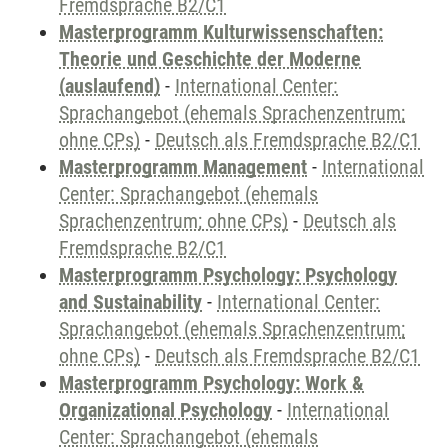
Fremdsprache B2/C1
Masterprogramm Kulturwissenschaften:
Theorie und Geschichte der Moderne
(auslaufend)
-
International Center:
Sprachangebot (ehemals Sprachenzentrum;
ohne CPs)
-
Deutsch als Fremdsprache B2/C1
Masterprogramm Management
-
International
Center: Sprachangebot (ehemals
Sprachenzentrum; ohne CPs)
-
Deutsch als
Fremdsprache B2/C1
Masterprogramm Psychology: Psychology
and Sustainability
-
International Center:
Sprachangebot (ehemals Sprachenzentrum;
ohne CPs)
-
Deutsch als Fremdsprache B2/C1
Masterprogramm Psychology: Work &
Organizational Psychology
-
International
Center: Sprachangebot (ehemals