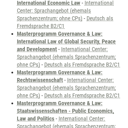
International Economic Law
-
International
Center: Sprachangebot (ehemals
Sprachenzentrum; ohne CPs)
-
Deutsch als
Fremdsprache B2/C1
Masterprogramm Governance & Law:
International Law of Global Security, Peace
and Development
-
International Center:
Sprachangebot (ehemals Sprachenzentrum;
ohne CPs)
-
Deutsch als Fremdsprache B2/C1
Masterprogramm Governance & Law:
Rechtswissenschaft
-
International Center:
Sprachangebot (ehemals Sprachenzentrum;
ohne CPs)
-
Deutsch als Fremdsprache B2/C1
Masterprogramm Governance & Law:
Staatswissenschaften - Public Economics,
Law and Politics
-
International Center:
Sprachangebot (ehemals Sprachenzentrum;