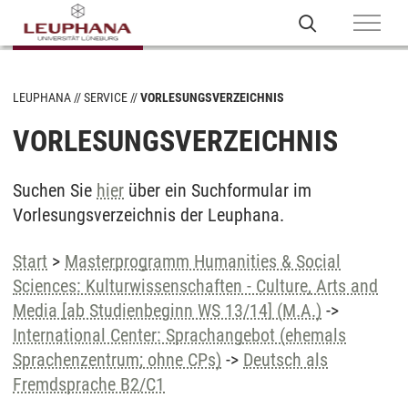
LEUPHANA
SERVICE
VORLESUNGSVERZEICHNIS
VORLESUNGSVERZEICHNIS
Suchen Sie
hier
über ein Suchformular im
Vorlesungsverzeichnis der Leuphana.
Start
>
Masterprogramm Humanities & Social
Sciences: Kulturwissenschaften - Culture, Arts and
Media [ab Studienbeginn WS 13/14] (M.A.)
->
International Center: Sprachangebot (ehemals
Sprachenzentrum; ohne CPs)
->
Deutsch als
Fremdsprache B2/C1