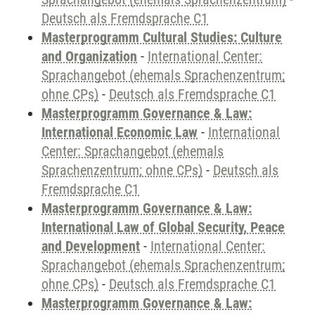
Deutsch als Fremdsprache C1
Masterprogramm Cultural Studies: Culture
and Organization
-
International Center:
Sprachangebot (ehemals Sprachenzentrum;
ohne CPs)
-
Deutsch als Fremdsprache C1
Masterprogramm Governance & Law:
International Economic Law
-
International
Center: Sprachangebot (ehemals
Sprachenzentrum; ohne CPs)
-
Deutsch als
Fremdsprache C1
Masterprogramm Governance & Law:
International Law of Global Security, Peace
and Development
-
International Center:
Sprachangebot (ehemals Sprachenzentrum;
ohne CPs)
-
Deutsch als Fremdsprache C1
Masterprogramm Governance & Law: