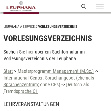
LEUPHANA
SERVICE
VORLESUNGSVERZEICHNIS
VORLESUNGSVERZEICHNIS
Suchen Sie
hier
über ein Suchformular im
Vorlesungsverzeichnis der Leuphana.
Start
>
Masterprogramm Management (M.Sc.)
->
International Center: Sprachangebot (ehemals
Sprachenzentrum; ohne CPs)
->
Deutsch als
Fremdsprache C1
LEHRVERANSTALTUNGEN