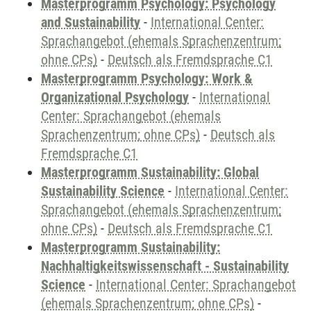
Masterprogramm Psychology: Psychology
and Sustainability
-
International Center:
Sprachangebot (ehemals Sprachenzentrum;
ohne CPs)
-
Deutsch als Fremdsprache C1
Masterprogramm Psychology: Work &
Organizational Psychology
-
International
Center: Sprachangebot (ehemals
Sprachenzentrum; ohne CPs)
-
Deutsch als
Fremdsprache C1
Masterprogramm Sustainability: Global
Sustainability Science
-
International Center:
Sprachangebot (ehemals Sprachenzentrum;
ohne CPs)
-
Deutsch als Fremdsprache C1
Masterprogramm Sustainability:
Nachhaltigkeitswissenschaft - Sustainability
Science
-
International Center: Sprachangebot
(ehemals Sprachenzentrum; ohne CPs)
-