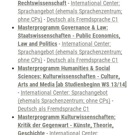
Rechtswissenschaft
-
International Center:
Sprachangebot (ehemals Sprachenzentrum;
ohne CPs)
-
Deutsch als Fremdsprache C1
Masterprogramm Governance & Law:
Staatswissenschaften - Public Economics,
Law and Politics
-
International Center:
Sprachangebot (ehemals Sprachenzentrum;
ohne CPs)
-
Deutsch als Fremdsprache C1
Masterprogramm Humanities & Social
Sciences: Kulturwissenschaften - Culture,
Arts and Media [ab Studienbeginn WS 13/14]
-
International Center: Sprachangebot
(ehemals Sprachenzentrum; ohne CPs)
-
Deutsch als Fremdsprache C1
Masterprogramm Kulturwissenschaften:
Kritik der Gegenwart - Künste, Theorie,
Geschichte
-
International Center: