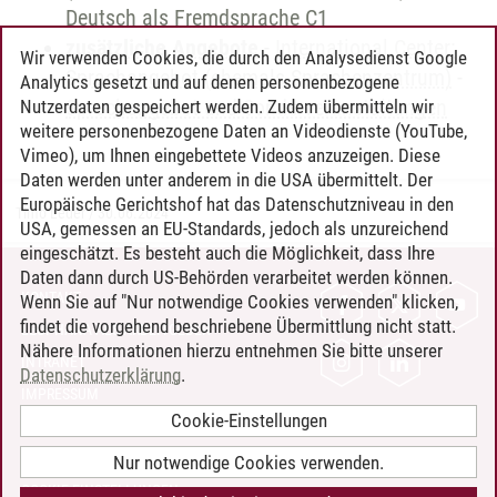
Deutsch als Fremdsprache C1
zusätzliche Angebote
-
International Center:
Wir verwenden Cookies, die durch den Analysedienst Google
Sprachangebot (ehemals Sprachenzentrum)
-
Analytics gesetzt und auf denen personenbezogene
Sprachangebot und Sonderveranstaltungen
Nutzerdaten gespeichert werden. Zudem übermitteln wir
weitere personenbezogene Daten an Videodienste (YouTube,
Vimeo), um Ihnen eingebettete Videos anzuzeigen. Diese
Daten werden unter anderem in die USA übermittelt. Der
Europäische Gerichtshof hat das Datenschutzniveau in den
Timo Leder
/
30.06.2024
USA, gemessen an EU-Standards, jedoch als unzureichend
eingeschätzt. Es besteht auch die Möglichkeit, dass Ihre
Daten dann durch US-Behörden verarbeitet werden können.
KONTAKT
Wenn Sie auf "Nur notwendige Cookies verwenden" klicken,
findet die vorgehend beschriebene Übermittlung nicht statt.
LEUPHANA ALS ARBEITGEBER
Nähere Informationen hierzu entnehmen Sie bitte unserer
INTRANET
Datenschutzerklärung
.
IMPRESSUM
Cookie-Einstellungen
DATENSCHUTZ
BARRIEREFREIHEIT
Nur notwendige Cookies verwenden.
COOKIE-EINSTELLUNGEN