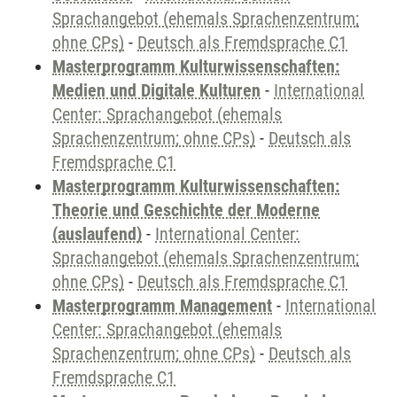
Sprachangebot (ehemals Sprachenzentrum;
ohne CPs)
-
Deutsch als Fremdsprache C1
Masterprogramm Kulturwissenschaften:
Medien und Digitale Kulturen
-
International
Center: Sprachangebot (ehemals
Sprachenzentrum; ohne CPs)
-
Deutsch als
Fremdsprache C1
Masterprogramm Kulturwissenschaften:
Theorie und Geschichte der Moderne
(auslaufend)
-
International Center:
Sprachangebot (ehemals Sprachenzentrum;
ohne CPs)
-
Deutsch als Fremdsprache C1
Masterprogramm Management
-
International
Center: Sprachangebot (ehemals
Sprachenzentrum; ohne CPs)
-
Deutsch als
Fremdsprache C1