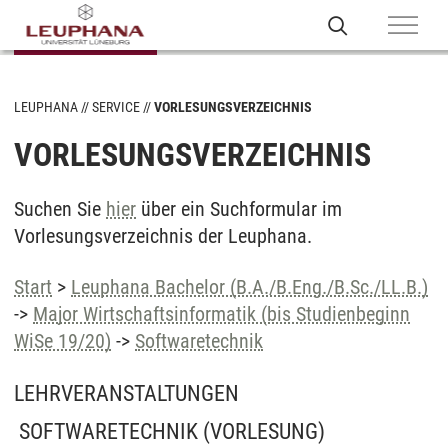
LEUPHANA
SERVICE
VORLESUNGSVERZEICHNIS
VORLESUNGSVERZEICHNIS
Suchen Sie
hier
über ein Suchformular im
Vorlesungsverzeichnis der Leuphana.
Start
>
Leuphana Bachelor (B.A./B.Eng./B.Sc./LL.B.)
->
Major Wirtschaftsinformatik (bis Studienbeginn
WiSe 19/20)
->
Softwaretechnik
LEHRVERANSTALTUNGEN
SOFTWARETECHNIK
(VORLESUNG)