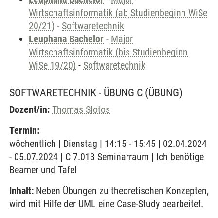
Wirtschaftsinformatik (ab Studienbeginn WiSe
20/21)
-
Softwaretechnik
Leuphana Bachelor
-
Major
Wirtschaftsinformatik (bis Studienbeginn
WiSe 19/20)
-
Softwaretechnik
SOFTWARETECHNIK - ÜBUNG C
(ÜBUNG)
Dozent/in:
Thomas Slotos
Termin:
wöchentlich | Dienstag | 14:15 - 15:45 | 02.04.2024
- 05.07.2024 | C 7.013 Seminarraum | Ich benötige
Beamer und Tafel
Inhalt:
Neben Übungen zu theoretischen Konzepten,
wird mit Hilfe der UML eine Case-Study bearbeitet.