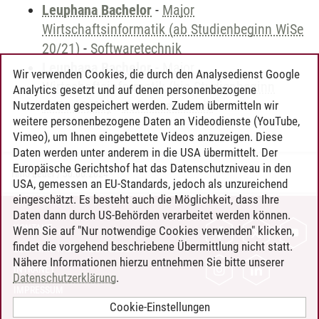
Leuphana Bachelor
-
Major
Wirtschaftsinformatik (ab Studienbeginn WiSe
20/21)
-
Softwaretechnik
Leuphana Bachelor
-
Major
Wir verwenden Cookies, die durch den Analysedienst Google
Wirtschaftsinformatik (bis Studienbeginn
Analytics gesetzt und auf denen personenbezogene
WiSe 19/20)
-
Softwaretechnik
Nutzerdaten gespeichert werden. Zudem übermitteln wir
weitere personenbezogene Daten an Videodienste (YouTube,
Vimeo), um Ihnen eingebettete Videos anzuzeigen. Diese
Daten werden unter anderem in die USA übermittelt. Der
Europäische Gerichtshof hat das Datenschutzniveau in den
Timo Leder
/
30.06.2024
USA, gemessen an EU-Standards, jedoch als unzureichend
eingeschätzt. Es besteht auch die Möglichkeit, dass Ihre
Daten dann durch US-Behörden verarbeitet werden können.
KONTAKT
Wenn Sie auf "Nur notwendige Cookies verwenden" klicken,
findet die vorgehend beschriebene Übermittlung nicht statt.
LEUPHANA ALS ARBEITGEBER
Nähere Informationen hierzu entnehmen Sie bitte unserer
INTRANET
Datenschutzerklärung
.
IMPRESSUM
Cookie-Einstellungen
DATENSCHUTZ