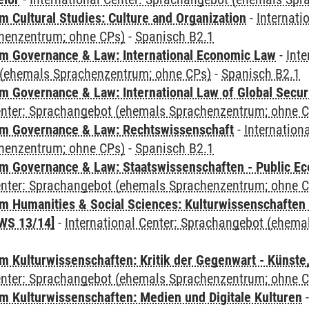
 Cultural Studies: Culture and Organization
-
Internati
henzentrum; ohne CPs)
-
Spanisch B2.1
 Governance & Law: International Economic Law
-
Inte
(ehemals Sprachenzentrum; ohne CPs)
-
Spanisch B2.1
 Governance & Law: International Law of Global Secur
Center: Sprachangebot (ehemals Sprachenzentrum; ohne 
m Governance & Law: Rechtswissenschaft
-
Internation
henzentrum; ohne CPs)
-
Spanisch B2.1
 Governance & Law: Staatswissenschaften - Public Eco
Center: Sprachangebot (ehemals Sprachenzentrum; ohne 
 Humanities & Social Sciences: Kulturwissenschaften -
WS 13/14]
-
International Center: Sprachangebot (ehem
 Kulturwissenschaften: Kritik der Gegenwart - Künste,
Center: Sprachangebot (ehemals Sprachenzentrum; ohne 
 Kulturwissenschaften: Medien und Digitale Kulturen