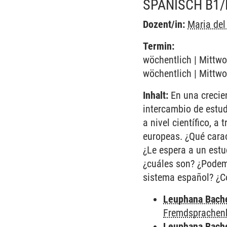
SPANISCH B1/
Dozent/in:
Maria de
Termin:
wöchentlich | Mittwo
wöchentlich | Mittwo
Inhalt:
En una crecien
intercambio de estud
a nivel científico, 
europeas. ¿Qué cara
¿Le espera a un estu
¿cuáles son? ¿Podem
sistema español? ¿Có
Leuphana Bach
Fremdsprachen
Leuphana Bach