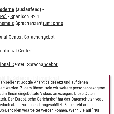
oderne (auslaufend)
-
CPs)
-
Spanisch B2.1
(ehemals Sprachenzentrum; ohne
ional Center: Sprachangebot
rnational Center:
tional Center: Sprachangebot
bility Science
-
International
alysedienst Google Analytics gesetzt und auf denen
h B2.1
ert werden. Zudem übermitteln wir weitere personenbezogene
Sprachenzentrum)
-
 um Ihnen eingebettete Videos anzuzeigen. Diese Daten
telt. Der Europäische Gerichtshof hat das Datenschutzniveau
edoch als unzureichend eingeschätzt. Es besteht auch die
 US-Behörden verarbeitet werden können. Wenn Sie auf "Nur