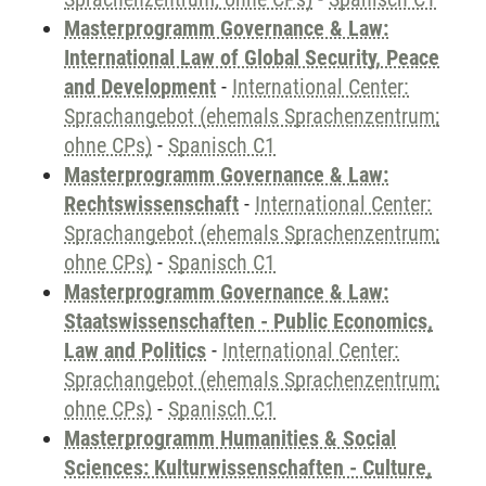
Masterprogramm Governance & Law:
International Law of Global Security, Peace
and Development
-
International Center:
Sprachangebot (ehemals Sprachenzentrum;
ohne CPs)
-
Spanisch C1
Masterprogramm Governance & Law:
Rechtswissenschaft
-
International Center:
Sprachangebot (ehemals Sprachenzentrum;
ohne CPs)
-
Spanisch C1
Masterprogramm Governance & Law:
Staatswissenschaften - Public Economics,
Law and Politics
-
International Center:
Sprachangebot (ehemals Sprachenzentrum;
ohne CPs)
-
Spanisch C1
Masterprogramm Humanities & Social
Sciences: Kulturwissenschaften - Culture,