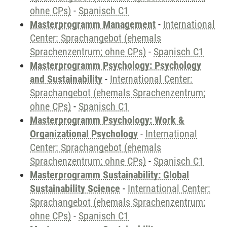
ohne CPs)
-
Spanisch C1
Masterprogramm Management
-
International
Center: Sprachangebot (ehemals
Sprachenzentrum; ohne CPs)
-
Spanisch C1
Masterprogramm Psychology: Psychology
and Sustainability
-
International Center:
Sprachangebot (ehemals Sprachenzentrum;
ohne CPs)
-
Spanisch C1
Masterprogramm Psychology: Work &
Organizational Psychology
-
International
Center: Sprachangebot (ehemals
Sprachenzentrum; ohne CPs)
-
Spanisch C1
Masterprogramm Sustainability: Global
Sustainability Science
-
International Center:
Sprachangebot (ehemals Sprachenzentrum;
ohne CPs)
-
Spanisch C1