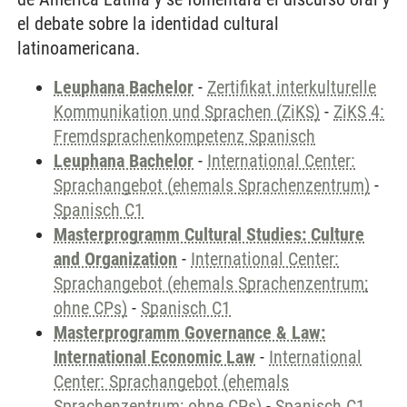
el debate sobre la identidad cultural
latinoamericana.
Leuphana Bachelor
-
Zertifikat interkulturelle
Kommunikation und Sprachen (ZiKS)
-
ZiKS 4:
Fremdsprachenkompetenz Spanisch
Leuphana Bachelor
-
International Center:
Sprachangebot (ehemals Sprachenzentrum)
-
Spanisch C1
Masterprogramm Cultural Studies: Culture
and Organization
-
International Center:
Sprachangebot (ehemals Sprachenzentrum;
ohne CPs)
-
Spanisch C1
Masterprogramm Governance & Law:
International Economic Law
-
International
Center: Sprachangebot (ehemals
Sprachenzentrum; ohne CPs)
-
Spanisch C1