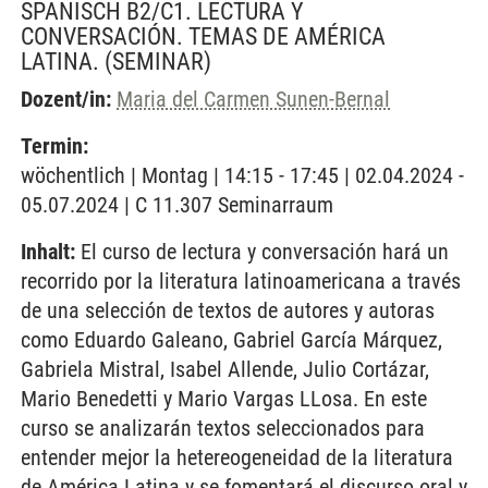
SPANISCH B2/C1. LECTURA Y
CONVERSACIÓN. TEMAS DE AMÉRICA
LATINA.
(SEMINAR)
Dozent/in:
Maria del Carmen Sunen-Bernal
Termin:
wöchentlich | Montag | 14:15 - 17:45 | 02.04.2024 -
05.07.2024 | C 11.307 Seminarraum
Inhalt:
El curso de lectura y conversación hará un
recorrido por la literatura latinoamericana a través
de una selección de textos de autores y autoras
como Eduardo Galeano, Gabriel García Márquez,
Gabriela Mistral, Isabel Allende, Julio Cortázar,
Mario Benedetti y Mario Vargas LLosa. En este
curso se analizarán textos seleccionados para
entender mejor la hetereogeneidad de la literatura
de América Latina y se fomentará el discurso oral y