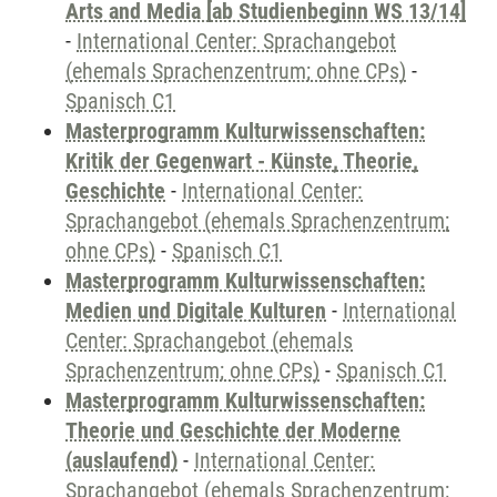
Arts and Media [ab Studienbeginn WS 13/14]
-
International Center: Sprachangebot
(ehemals Sprachenzentrum; ohne CPs)
-
Spanisch C1
Masterprogramm Kulturwissenschaften:
Kritik der Gegenwart - Künste, Theorie,
Geschichte
-
International Center:
Sprachangebot (ehemals Sprachenzentrum;
ohne CPs)
-
Spanisch C1
Masterprogramm Kulturwissenschaften:
Medien und Digitale Kulturen
-
International
Center: Sprachangebot (ehemals
Sprachenzentrum; ohne CPs)
-
Spanisch C1
Masterprogramm Kulturwissenschaften:
Theorie und Geschichte der Moderne
(auslaufend)
-
International Center:
Sprachangebot (ehemals Sprachenzentrum;