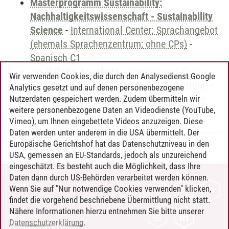
Masterprogramm Sustainability:
Nachhaltigkeitswissenschaft - Sustainability
Science
-
International Center: Sprachangebot
(ehemals Sprachenzentrum; ohne CPs)
-
Spanisch C1
zusätzliche Angebote
-
International Center:
Wir verwenden Cookies, die durch den Analysedienst Google
Sprachangebot (ehemals Sprachenzentrum)
-
Analytics gesetzt und auf denen personenbezogene
Sprachangebot und Sonderveranstaltungen
Nutzerdaten gespeichert werden. Zudem übermitteln wir
weitere personenbezogene Daten an Videodienste (YouTube,
Vimeo), um Ihnen eingebettete Videos anzuzeigen. Diese
Daten werden unter anderem in die USA übermittelt. Der
Europäische Gerichtshof hat das Datenschutzniveau in den
Timo Leder
/
30.06.2024
USA, gemessen an EU-Standards, jedoch als unzureichend
eingeschätzt. Es besteht auch die Möglichkeit, dass Ihre
Daten dann durch US-Behörden verarbeitet werden können.
KONTAKT
Wenn Sie auf "Nur notwendige Cookies verwenden" klicken,
findet die vorgehend beschriebene Übermittlung nicht statt.
LEUPHANA ALS ARBEITGEBER
Nähere Informationen hierzu entnehmen Sie bitte unserer
INTRANET
Datenschutzerklärung
.