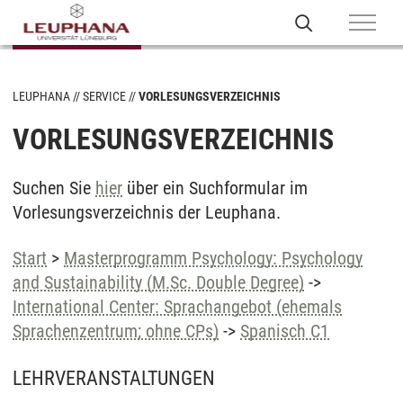
LEUPHANA
SERVICE
VORLESUNGSVERZEICHNIS
VORLESUNGSVERZEICHNIS
Suchen Sie
hier
über ein Suchformular im
Vorlesungsverzeichnis der Leuphana.
Start
>
Masterprogramm Psychology: Psychology
and Sustainability (M.Sc. Double Degree)
->
International Center: Sprachangebot (ehemals
Sprachenzentrum; ohne CPs)
->
Spanisch C1
LEHRVERANSTALTUNGEN