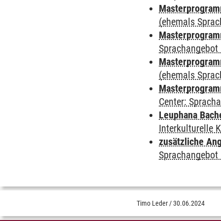
Masterprogramm
(ehemals Sprac
Masterprogramm
Sprachangebot 
Masterprogramm 
(ehemals Sprac
Masterprogramm 
Center: Sprach
Leuphana Bach
Interkulturelle
zusätzliche An
Sprachangebot 
Timo Leder
/
30.06.2024