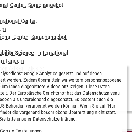
ional Center: Sprachangebot
rnational Center:
dem
tional Center: Sprachangebot
bility Science
-
International
im Tandem
hen (ZiKS)
-
ZiKS 3:
alysedienst Google Analytics gesetzt und auf denen
ert werden. Zudem übermitteln wir weitere personenbezogene
Sprachenzentrum)
-
 um Ihnen eingebettete Videos anzuzeigen. Diese Daten
telt. Der Europäische Gerichtshof hat das Datenschutzniveau
edoch als unzureichend eingeschätzt. Es besteht auch die
 US-Behörden verarbeitet werden können. Wenn Sie auf "Nur
indet die vorgehend beschriebene Übermittlung nicht statt.
ie bitte unserer
Datenschutzerklärung
.
Cookie-Einstellungen