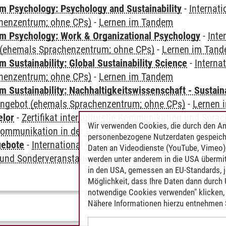
 Psychology: Psychology and Sustainability
-
Internat
henzentrum; ohne CPs)
-
Lernen im Tandem
 Psychology: Work & Organizational Psychology
-
Inte
(ehemals Sprachenzentrum; ohne CPs)
-
Lernen im Tan
Sustainability: Global Sustainability Science
-
Interna
henzentrum; ohne CPs)
-
Lernen im Tandem
Sustainability: Nachhaltigkeitswissenschaft - Sustaina
angebot (ehemals Sprachenzentrum; ohne CPs)
-
Lernen 
elor
-
Zertifikat interkulturelle Kommunikation und Sprac
Wir verwenden Cookies, die durch den An
 Kommunikation in der Praxis
personenbezogene Nutzerdaten gespeich
gebote
-
International Center: Sprachangebot (ehemals 
Daten an Videodienste (YouTube, Vimeo),
und Sonderveranstaltungen
werden unter anderem in die USA übermit
in den USA, gemessen an EU-Standards, j
Möglichkeit, dass Ihre Daten dann durch
notwendige Cookies verwenden" klicken, f
Nähere Informationen hierzu entnehmen S