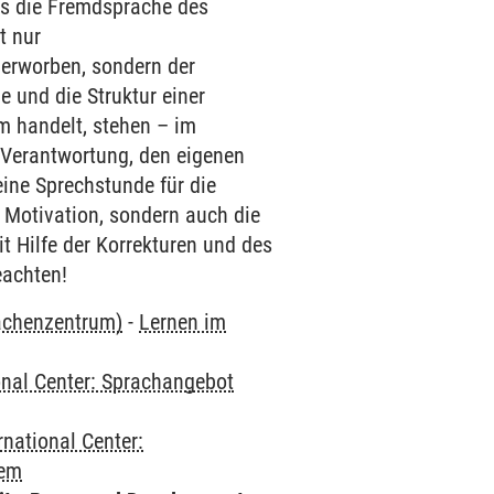
ls die Fremdsprache des
t nur
 erworben, sondern der
e und die Struktur einer
 handelt, stehen – im
 Verantwortung, den eigenen
eine Sprechstunde für die
 Motivation, sondern auch die
t Hilfe der Korrekturen und des
eachten!
rachenzentrum)
-
Lernen im
onal Center: Sprachangebot
rnational Center:
dem