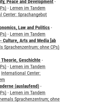
ity, Peace and Development
-
CPs)
-
Lernen im Tandem
al Center: Sprachangebot
nomics, Law and Politics
-
CPs)
-
Lernen im Tandem
 Culture, Arts and Media [ab
als Sprachenzentrum; ohne CPs)
 Theorie, Geschichte
-
CPs)
-
Lernen im Tandem
-
International Center:
dem
oderne (auslaufend)
-
CPs)
-
Lernen im Tandem
(ehemals Sprachenzentrum; ohne