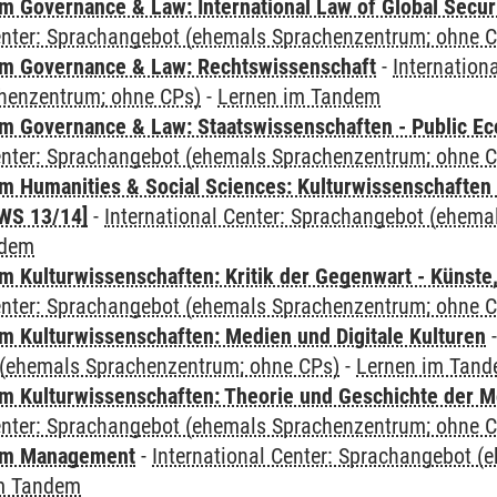
 Governance & Law: International Law of Global Secur
Center: Sprachangebot (ehemals Sprachenzentrum; ohne 
m Governance & Law: Rechtswissenschaft
-
Internation
henzentrum; ohne CPs)
-
Lernen im Tandem
 Governance & Law: Staatswissenschaften - Public Eco
Center: Sprachangebot (ehemals Sprachenzentrum; ohne 
 Humanities & Social Sciences: Kulturwissenschaften -
WS 13/14]
-
International Center: Sprachangebot (ehem
ndem
 Kulturwissenschaften: Kritik der Gegenwart - Künste,
Center: Sprachangebot (ehemals Sprachenzentrum; ohne 
 Kulturwissenschaften: Medien und Digitale Kulturen
(ehemals Sprachenzentrum; ohne CPs)
-
Lernen im Tan
 Kulturwissenschaften: Theorie und Geschichte der M
Center: Sprachangebot (ehemals Sprachenzentrum; ohne 
mm Management
-
International Center: Sprachangebot 
m Tandem