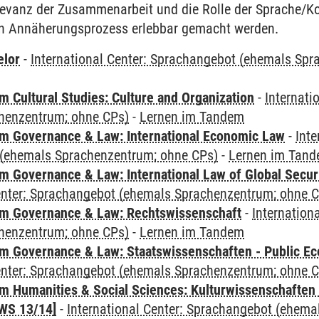
Relevanz der Zusammenarbeit und die Rolle der Sprache/
len Annäherungsprozess erlebbar gemacht werden.
elor
-
International Center: Sprachangebot (ehemals Sp
 Cultural Studies: Culture and Organization
-
Internati
henzentrum; ohne CPs)
-
Lernen im Tandem
 Governance & Law: International Economic Law
-
Inte
(ehemals Sprachenzentrum; ohne CPs)
-
Lernen im Tan
 Governance & Law: International Law of Global Secur
Center: Sprachangebot (ehemals Sprachenzentrum; ohne 
m Governance & Law: Rechtswissenschaft
-
Internation
henzentrum; ohne CPs)
-
Lernen im Tandem
 Governance & Law: Staatswissenschaften - Public Eco
Center: Sprachangebot (ehemals Sprachenzentrum; ohne 
 Humanities & Social Sciences: Kulturwissenschaften -
WS 13/14]
-
International Center: Sprachangebot (ehem