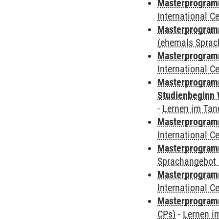
Masterprogramm
International 
Masterprogram
(ehemals Sprac
Masterprogramm
International 
Masterprogramm
Studienbeginn 
-
Lernen im Ta
Masterprogramm
International 
Masterprogramm
Sprachangebot 
Masterprogramm
International 
Masterprogra
CPs)
-
Lernen i