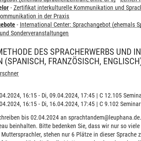
elor
-
Zertifikat interkulturelle Kommunikation und Sprac
 Kommunikation in der Praxis
gebote
-
International Center: Sprachangebot (ehemals 
und Sonderveranstaltungen
METHODE DES SPRACHERWERBS UND IN
(SPANISCH, FRANZÖSISCH, ENGLISCH
irschner
9.04.2024, 16:15 - Di, 09.04.2024, 17:45 | C 12.105 Semi
6.04.2024, 16:15 - Di, 16.04.2024, 17:45 | C 9.102 Semi
hreiben bis 02.04.2024 an sprachtandem@leuphana.de.
eau beinhalten. Bitte bedenken Sie, dass wir nur so viele
6 Muttersprachler, stehen nur 6 Plätze in dieser Sprache