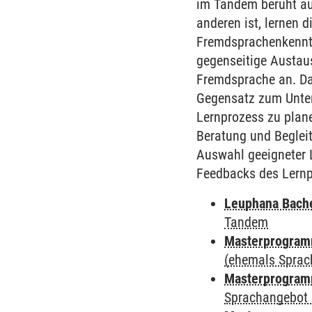
im Tandem beruht auf
anderen ist, lernen 
Fremdsprachenkenntni
gegenseitige Austaus
Fremdsprache an. Da
Gegensatz zum Unterr
Lernprozess zu plane
Beratung und Begleit
Auswahl geeigneter L
Feedbacks des Lernpa
Leuphana Bach
Tandem
Masterprogramm
(ehemals Sprac
Masterprogramm
Sprachangebot 