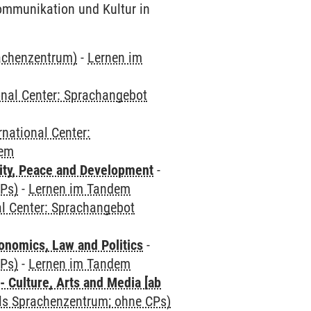
Kommunikation und Kultur in
rachenzentrum)
-
Lernen im
onal Center: Sprachangebot
rnational Center:
dem
ity, Peace and Development
-
CPs)
-
Lernen im Tandem
al Center: Sprachangebot
nomics, Law and Politics
-
CPs)
-
Lernen im Tandem
 Culture, Arts and Media [ab
als Sprachenzentrum; ohne CPs)