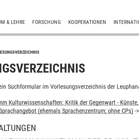
UM & LEHRE
FORSCHUNG
KOOPERATIONEN
INTERNATI
ESUNGSVERZEICHNIS
GSVERZEICHNIS
ein Suchformular im Vorlesungsverzeichnis der Leuphan
m Kulturwissenschaften: Kritik der Gegenwart - Künste, 
: Sprachangebot (ehemals Sprachenzentrum; ohne CPs)
-
ALTUNGEN