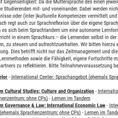
 Gegenseitigkeit: Da die Muttersprache des einen jewei
die Studierenden mit- und voneinander. Dabei werden nich
sse oder (inter-)kulturelle Kompetenzen vermittelt und
ch regt auch zur Sprachreflexion über die eigene Sprach
 es sich beim Sprachtandem um eine autonome Lernform
icht in einem Sprachkurs – die Lernenden selbst in der
n, zu steuern und aufrechtzuerhalten. Wir bitten hierzu 
ung. Dies betrifft nicht nur das Zeitmanagement und die
ernmethoden sowie die Fähigkeit, eigene Fortschritte mi
rtners zu reflektieren. Bitte Teilnahmevoraussetzung b
elor
-
International Center: Sprachangebot (ehemals Sp
 Cultural Studies: Culture and Organization
-
Internati
henzentrum; ohne CPs)
-
Lernen im Tandem
 Governance & Law: International Economic Law
-
Inte
(ehemals Sprachenzentrum; ohne CPs)
-
Lernen im Tan