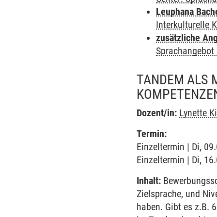
Leuphana Bach
Interkulturelle
zusätzliche An
Sprachangebot 
TANDEM ALS 
KOMPETENZEN 
Dozent/in:
Lynette K
Termin:
Einzeltermin | Di, 0
Einzeltermin | Di, 1
Inhalt:
Bewerbungssc
Zielsprache, und Niv
haben. Gibt es z.B. 