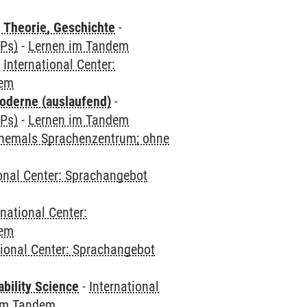
 Theorie, Geschichte
-
CPs)
-
Lernen im Tandem
-
International Center:
dem
oderne (auslaufend)
-
CPs)
-
Lernen im Tandem
(ehemals Sprachenzentrum; ohne
ional Center: Sprachangebot
rnational Center:
dem
tional Center: Sprachangebot
bility Science
-
International
im Tandem