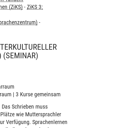
hen (ZiKS)
-
ZiKS 3:
Sprachenzentrum)
-
TERKULTURELLER
)
(SEMINAR)
narraum
narraum | 3 Kurse gemeinsam
 Das Schrieben muss
 Plätze wie Muttersprachler
 zur Verfügung. Sprachenlernen