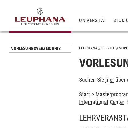
UNIVERSITÄT
STUDI
LEUPHANA
SERVICE
VORL
VORLESUNGSVERZEICHNIS
VORLESUN
Suchen Sie
hier
über 
Start
>
Masterprogram
International Center
LEHRVERANST