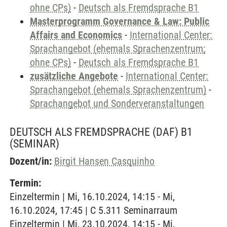
ohne CPs)
-
Deutsch als Fremdsprache B1
Masterprogramm Governance & Law: Public
Affairs and Economics
-
International Center:
Sprachangebot (ehemals Sprachenzentrum;
ohne CPs)
-
Deutsch als Fremdsprache B1
zusätzliche Angebote
-
International Center:
Sprachangebot (ehemals Sprachenzentrum)
-
Sprachangebot und Sonderveranstaltungen
DEUTSCH ALS FREMDSPRACHE (DAF) B1
(SEMINAR)
Dozent/in:
Birgit Hansen Casquinho
Termin:
Einzeltermin | Mi, 16.10.2024, 14:15 - Mi,
16.10.2024, 17:45 | C 5.311 Seminarraum
Einzeltermin | Mi, 23.10.2024, 14:15 - Mi,