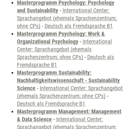
Masterprogramm Psychology: Psychology
and Sustainability
-
International Center:
Sprachangebot (ehemals Sprachenzentrum;
ohne CPs)
-
Deutsch als Fremdsprache B1
Masterprogramm Psychology: Work &
Organizational Psychology
-
International
Center: Sprachangebot (ehemals
Sprachenzentrum; ohne CPs)
-
Deutsch als
Fremdsprache B1
Masterprogramm Sustainability:
Nachhaltigkeitswissenschaft - Sustainability
Science
-
International Center: Sprachangebot
(ehemals Sprachenzentrum; ohne CPs)
-
Deutsch als Fremdsprache B1
Masterprogramm Management: Management
& Data Science
-
International Center:
Sprachangebot (ehemals Sprachenzentrum;