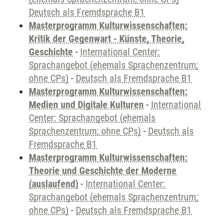
Deutsch als Fremdsprache B1
Masterprogramm Kulturwissenschaften:
Kritik der Gegenwart - Künste, Theorie,
Geschichte
-
International Center:
Sprachangebot (ehemals Sprachenzentrum;
ohne CPs)
-
Deutsch als Fremdsprache B1
Masterprogramm Kulturwissenschaften:
Medien und Digitale Kulturen
-
International
Center: Sprachangebot (ehemals
Sprachenzentrum; ohne CPs)
-
Deutsch als
Fremdsprache B1
Masterprogramm Kulturwissenschaften:
Theorie und Geschichte der Moderne
(auslaufend)
-
International Center:
Sprachangebot (ehemals Sprachenzentrum;
ohne CPs)
-
Deutsch als Fremdsprache B1