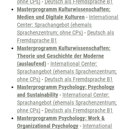
ohne CPs)
-
Deutsch als Fremdsprache B1
Masterprogramm Kulturwissenschaften:
Medien und Digitale Kulturen
-
International
Center: Sprachangebot (ehemals
Sprachenzentrum; ohne CPs)
-
Deutsch als
Fremdsprache B1
Masterprogramm Kulturwissenschaften:
Theorie und Geschichte der Moderne
(auslaufend)
-
International Center:
Sprachangebot (ehemals Sprachenzentrum;
ohne CPs)
-
Deutsch als Fremdsprache B1
Masterprogramm Psychology: Psychology
and Sustainability
-
International Center:
Sprachangebot (ehemals Sprachenzentrum;
ohne CPs)
-
Deutsch als Fremdsprache B1
Masterprogramm Psychology: Work &
Organizational Psychology
-
International