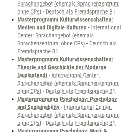
Sprachangebot (ehemals Sprachenzentrum;
ohne CPs)
-
Deutsch als Fremdsprache B1
Masterprogramm Kulturwissenschaften:
Medien und Digitale Kulturen
-
International
Center: Sprachangebot (ehemals
Sprachenzentrum; ohne CPs)
-
Deutsch als
Fremdsprache B1
Masterprogramm Kulturwissenschaften:
Theorie und Geschichte der Moderne
(auslaufend)
-
International Center:
Sprachangebot (ehemals Sprachenzentrum;
ohne CPs)
-
Deutsch als Fremdsprache B1
Masterprogramm Psychology: Psychology
and Sustainability
-
International Center:
Sprachangebot (ehemals Sprachenzentrum;
ohne CPs)
-
Deutsch als Fremdsprache B1
Masterprogramm Psychology: Work &