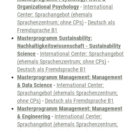
Organizational Psychology
-
International
Center: Sprachangebot (ehemals
Sprachenzentrum; ohne CPs)
-
Deutsch als
Fremdsprache B1
Masterprogramm Sustainability:
Nachhaltigkeitswissenschaft - Sustainability
Science
-
International Center: Sprachangebot
(ehemals Sprachenzentrum; ohne CPs)
-
Deutsch als Fremdsprache B1
Masterprogramm Management: Management
& Data Science
-
International Center:
Sprachangebot (ehemals Sprachenzentrum;
ohne CPs)
-
Deutsch als Fremdsprache B1
Masterprogramm Management: Management
& Engineering
-
International Center:
Sprachangebot (ehemals Sprachenzentrum;