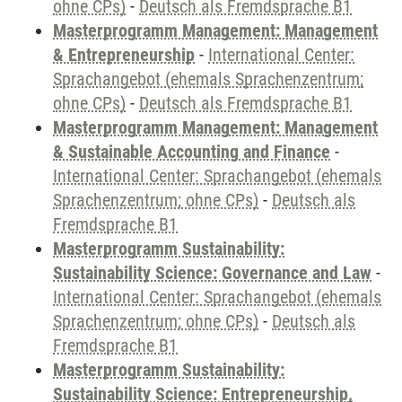
ohne CPs)
-
Deutsch als Fremdsprache B1
Masterprogramm Management: Management
& Entrepreneurship
-
International Center:
Sprachangebot (ehemals Sprachenzentrum;
ohne CPs)
-
Deutsch als Fremdsprache B1
Masterprogramm Management: Management
& Sustainable Accounting and Finance
-
International Center: Sprachangebot (ehemals
Sprachenzentrum; ohne CPs)
-
Deutsch als
Fremdsprache B1
Masterprogramm Sustainability:
Sustainability Science: Governance and Law
-
International Center: Sprachangebot (ehemals
Sprachenzentrum; ohne CPs)
-
Deutsch als
Fremdsprache B1
Masterprogramm Sustainability:
Sustainability Science: Entrepreneurship,