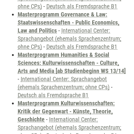
ohne CPs)
-
Deutsch als Fremdsprache B1
Masterprogramm Governance & Law:
Staatswissenschaften - Public Economics,
Law and Politics
-
International Center:
Sprachangebot (ehemals Sprachenzentrum;
ohne CPs)
-
Deutsch als Fremdsprache B1
Masterprogramm Humanities & Social
Sciences: Kulturwissenschaften - Culture,
Arts and Media [ab Studienbeginn WS 13/14]
-
International Center: Sprachangebot
(ehemals Sprachenzentrum; ohne CPs)
-
Deutsch als Fremdsprache B1
Masterprogramm Kulturwissenschaften:
Kritik der Gegenwart - Künste, Theorie,
Geschichte
-
International Center:
Sprachangebot (ehemals Sprachenzentrum;