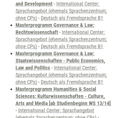
and Development
-
International Center:
Sprachangebot (ehemals Sprachenzentrum;
ohne CPs)
-
Deutsch als Fremdsprache B1
Masterprogramm Governance & Law:
Rechtswissenschaft
-
International Center:
Sprachangebot (ehemals Sprachenzentrum;
ohne CPs)
-
Deutsch als Fremdsprache B1
Masterprogramm Governance & Law:
Staatswissenschaften - Public Economics,
Law and Politics
-
International Center:
Sprachangebot (ehemals Sprachenzentrum;
ohne CPs)
-
Deutsch als Fremdsprache B1
Masterprogramm Humanities & Social
Sciences: Kulturwissenschaften - Culture,
Arts and Media [ab Studienbeginn WS 13/14]
-
International Center: Sprachangebot
(ehemals Sprachenzentrum; ohne CPs)
-