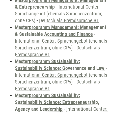
Masterprogramm Management: Management
& Entrepreneurship
-
International Center:
Sprachangebot (ehemals Sprachenzentrum;
ohne CPs)
-
Deutsch als Fremdsprache B1
Masterprogramm Management: Management
& Sustainable Accounting and Finance
-
International Center: Sprachangebot (ehemals
Sprachenzentrum; ohne CPs)
-
Deutsch als
Fremdsprache B1
Masterprogramm Sustainability:
Sustainability Science: Governance and Law
-
International Center: Sprachangebot (ehemals
Sprachenzentrum; ohne CPs)
-
Deutsch als
Fremdsprache B1
Masterprogramm Sustainability:
Sustainability Science: Entrepreneurship,
Agency and Leadership
-
International Center: