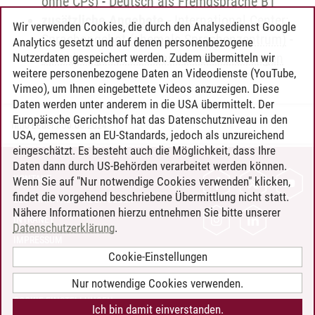
ohne CPs)
-
Deutsch als Fremdsprache B1
zusätzliche Angebote
-
International Center:
Wir verwenden Cookies, die durch den Analysedienst Google
Sprachangebot (ehemals Sprachenzentrum)
-
Analytics gesetzt und auf denen personenbezogene
Sprachangebot und Sonderveranstaltungen
Nutzerdaten gespeichert werden. Zudem übermitteln wir
weitere personenbezogene Daten an Videodienste (YouTube,
Vimeo), um Ihnen eingebettete Videos anzuzeigen. Diese
Daten werden unter anderem in die USA übermittelt. Der
Europäische Gerichtshof hat das Datenschutzniveau in den
Timo Leder
/
30.06.2024
USA, gemessen an EU-Standards, jedoch als unzureichend
eingeschätzt. Es besteht auch die Möglichkeit, dass Ihre
Daten dann durch US-Behörden verarbeitet werden können.
KONTAKT
Wenn Sie auf "Nur notwendige Cookies verwenden" klicken,
findet die vorgehend beschriebene Übermittlung nicht statt.
LEUPHANA ALS ARBEITGEBER
Nähere Informationen hierzu entnehmen Sie bitte unserer
INTRANET
Datenschutzerklärung
.
IMPRESSUM
Cookie-Einstellungen
DATENSCHUTZ
BARRIEREFREIHEIT
Nur notwendige Cookies verwenden.
COOKIE-EINSTELLUNGEN
Ich bin damit einverstanden.