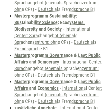
Sprachangebot (ehemals Sprachenzentrum;
ohne CPs)
-
Deutsch als Fremdsprache B1
Masterprogramm Sustainability:
Sustainability Science: Ecosystems,
Biodiversity and Society
-
International
Center: Sprachangebot (ehemals
Sprachenzentrum; ohne CPs)
-
Deutsch als
Fremdsprache B1
Masterprogramm Governance & Law: Public
Affairs and Democracy
-
International Center:
Sprachangebot (ehemals Sprachenzentrum;
ohne CPs)
-
Deutsch als Fremdsprache B1
Masterprogramm Governance & Law: Public
Affairs and Economics
-
International Center:
Sprachangebot (ehemals Sprachenzentrum;
ohne CPs)
-
Deutsch als Fremdsprache B1
zusätzliche Angebote
-
International Center: