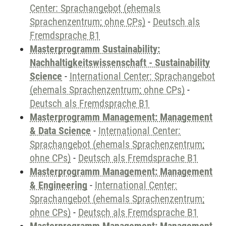
Center: Sprachangebot (ehemals
Sprachenzentrum; ohne CPs)
-
Deutsch als
Fremdsprache B1
Masterprogramm Sustainability:
Nachhaltigkeitswissenschaft - Sustainability
Science
-
International Center: Sprachangebot
(ehemals Sprachenzentrum; ohne CPs)
-
Deutsch als Fremdsprache B1
Masterprogramm Management: Management
& Data Science
-
International Center:
Sprachangebot (ehemals Sprachenzentrum;
ohne CPs)
-
Deutsch als Fremdsprache B1
Masterprogramm Management: Management
& Engineering
-
International Center:
Sprachangebot (ehemals Sprachenzentrum;
ohne CPs)
-
Deutsch als Fremdsprache B1