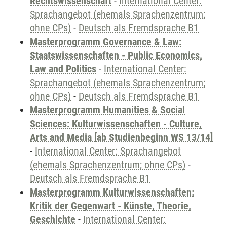
Rechtswissenschaft
-
International Center:
Sprachangebot (ehemals Sprachenzentrum;
ohne CPs)
-
Deutsch als Fremdsprache B1
Masterprogramm Governance & Law:
Staatswissenschaften - Public Economics,
Law and Politics
-
International Center:
Sprachangebot (ehemals Sprachenzentrum;
ohne CPs)
-
Deutsch als Fremdsprache B1
Masterprogramm Humanities & Social
Sciences: Kulturwissenschaften - Culture,
Arts and Media [ab Studienbeginn WS 13/14]
-
International Center: Sprachangebot
(ehemals Sprachenzentrum; ohne CPs)
-
Deutsch als Fremdsprache B1
Masterprogramm Kulturwissenschaften:
Kritik der Gegenwart - Künste, Theorie,
Geschichte
-
International Center: