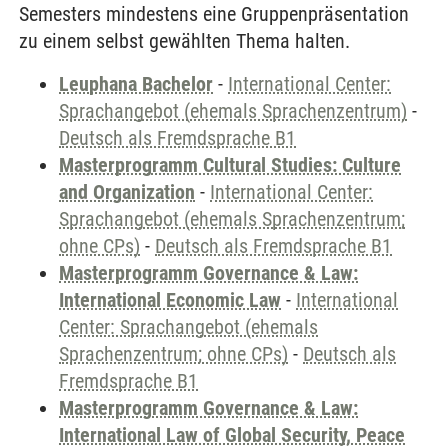
Semesters mindestens eine Gruppenpräsentation
zu einem selbst gewählten Thema halten.
Leuphana Bachelor
-
International Center:
Sprachangebot (ehemals Sprachenzentrum)
-
Deutsch als Fremdsprache B1
Masterprogramm Cultural Studies: Culture
and Organization
-
International Center:
Sprachangebot (ehemals Sprachenzentrum;
ohne CPs)
-
Deutsch als Fremdsprache B1
Masterprogramm Governance & Law:
International Economic Law
-
International
Center: Sprachangebot (ehemals
Sprachenzentrum; ohne CPs)
-
Deutsch als
Fremdsprache B1
Masterprogramm Governance & Law:
International Law of Global Security, Peace