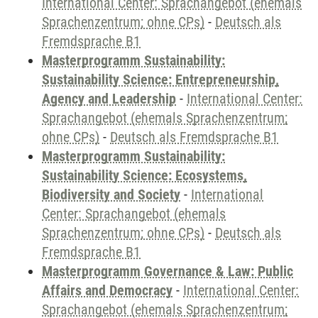
International Center: Sprachangebot (ehemals
Sprachenzentrum; ohne CPs)
-
Deutsch als
Fremdsprache B1
Masterprogramm Sustainability:
Sustainability Science: Entrepreneurship,
Agency and Leadership
-
International Center:
Sprachangebot (ehemals Sprachenzentrum;
ohne CPs)
-
Deutsch als Fremdsprache B1
Masterprogramm Sustainability:
Sustainability Science: Ecosystems,
Biodiversity and Society
-
International
Center: Sprachangebot (ehemals
Sprachenzentrum; ohne CPs)
-
Deutsch als
Fremdsprache B1
Masterprogramm Governance & Law: Public
Affairs and Democracy
-
International Center:
Sprachangebot (ehemals Sprachenzentrum;