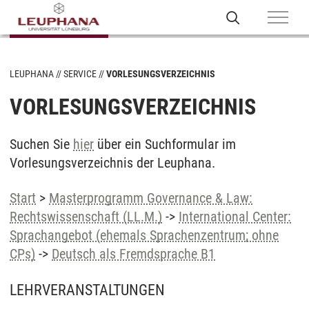
LEUPHANA
SERVICE
VORLESUNGSVERZEICHNIS
VORLESUNGSVERZEICHNIS
Suchen Sie
hier
über ein Suchformular im
Vorlesungsverzeichnis der Leuphana.
Start
>
Masterprogramm Governance & Law:
Rechtswissenschaft (LL.M.)
->
International Center:
Sprachangebot (ehemals Sprachenzentrum; ohne
CPs)
->
Deutsch als Fremdsprache B1
LEHRVERANSTALTUNGEN