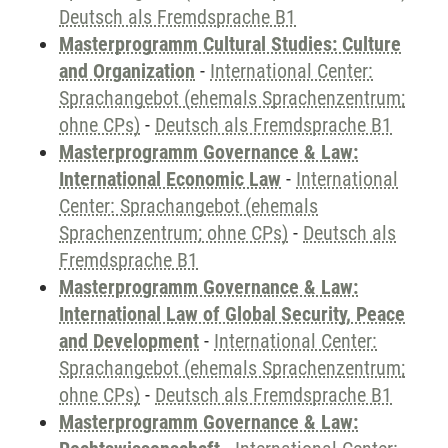
Deutsch als Fremdsprache B1
Masterprogramm Cultural Studies: Culture
and Organization
-
International Center:
Sprachangebot (ehemals Sprachenzentrum;
ohne CPs)
-
Deutsch als Fremdsprache B1
Masterprogramm Governance & Law:
International Economic Law
-
International
Center: Sprachangebot (ehemals
Sprachenzentrum; ohne CPs)
-
Deutsch als
Fremdsprache B1
Masterprogramm Governance & Law:
International Law of Global Security, Peace
and Development
-
International Center:
Sprachangebot (ehemals Sprachenzentrum;
ohne CPs)
-
Deutsch als Fremdsprache B1
Masterprogramm Governance & Law: