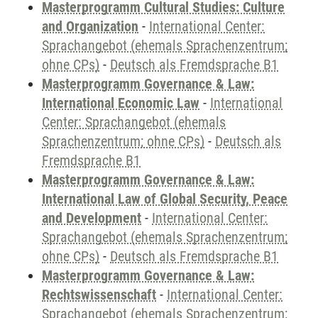
Masterprogramm Cultural Studies: Culture
and Organization
-
International Center:
Sprachangebot (ehemals Sprachenzentrum;
ohne CPs)
-
Deutsch als Fremdsprache B1
Masterprogramm Governance & Law:
International Economic Law
-
International
Center: Sprachangebot (ehemals
Sprachenzentrum; ohne CPs)
-
Deutsch als
Fremdsprache B1
Masterprogramm Governance & Law:
International Law of Global Security, Peace
and Development
-
International Center:
Sprachangebot (ehemals Sprachenzentrum;
ohne CPs)
-
Deutsch als Fremdsprache B1
Masterprogramm Governance & Law:
Rechtswissenschaft
-
International Center:
Sprachangebot (ehemals Sprachenzentrum;