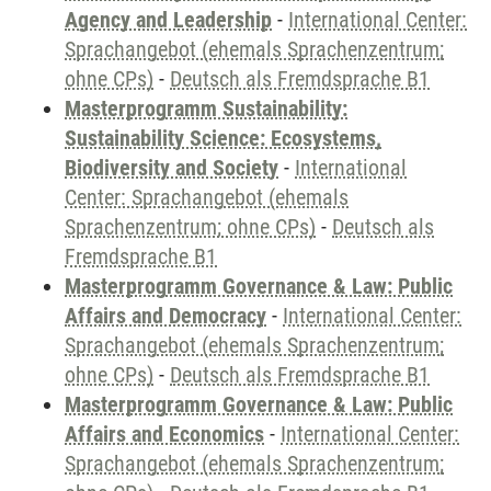
Agency and Leadership
-
International Center:
Sprachangebot (ehemals Sprachenzentrum;
ohne CPs)
-
Deutsch als Fremdsprache B1
Masterprogramm Sustainability:
Sustainability Science: Ecosystems,
Biodiversity and Society
-
International
Center: Sprachangebot (ehemals
Sprachenzentrum; ohne CPs)
-
Deutsch als
Fremdsprache B1
Masterprogramm Governance & Law: Public
Affairs and Democracy
-
International Center:
Sprachangebot (ehemals Sprachenzentrum;
ohne CPs)
-
Deutsch als Fremdsprache B1
Masterprogramm Governance & Law: Public
Affairs and Economics
-
International Center:
Sprachangebot (ehemals Sprachenzentrum;