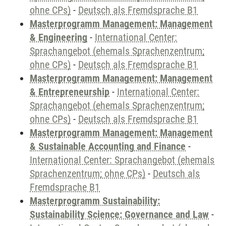
ohne CPs)
-
Deutsch als Fremdsprache B1
Masterprogramm Management: Management
& Engineering
-
International Center:
Sprachangebot (ehemals Sprachenzentrum;
ohne CPs)
-
Deutsch als Fremdsprache B1
Masterprogramm Management: Management
& Entrepreneurship
-
International Center:
Sprachangebot (ehemals Sprachenzentrum;
ohne CPs)
-
Deutsch als Fremdsprache B1
Masterprogramm Management: Management
& Sustainable Accounting and Finance
-
International Center: Sprachangebot (ehemals
Sprachenzentrum; ohne CPs)
-
Deutsch als
Fremdsprache B1
Masterprogramm Sustainability:
Sustainability Science: Governance and Law
-