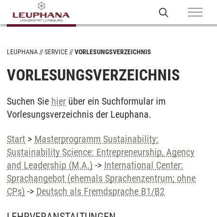
LEUPHANA
SERVICE
VORLESUNGSVERZEICHNIS
VORLESUNGSVERZEICHNIS
Suchen Sie
hier
über ein Suchformular im
Vorlesungsverzeichnis der Leuphana.
Start
>
Masterprogramm Sustainability:
Sustainability Science: Entrepreneurship, Agency
and Leadership (M.A.)
->
International Center:
Sprachangebot (ehemals Sprachenzentrum; ohne
CPs)
->
Deutsch als Fremdsprache B1/B2
LEHRVERANSTALTUNGEN