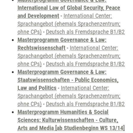
International Law of Global Security, Peace
and Development
-
International Center:
Sprachangebot (ehemals Sprachenzentrum;
ohne CPs)
-
Deutsch als Fremdsprache B1/B2
Masterprogramm Governance & Law:
Rechtswissenschaft
-
International Center:
Sprachangebot (ehemals Sprachenzentrum;
ohne CPs)
-
Deutsch als Fremdsprache B1/B2
Masterprogramm Governance & Law:
Staatswissenschaften - Public Economics,
Law and Politics
-
International Center:
Sprachangebot (ehemals Sprachenzentrum;
ohne CPs)
-
Deutsch als Fremdsprache B1/B2
Masterprogramm Humanities & Social
Sciences: Kulturwissenschaften - Culture,
Arts and Media [ab Studienbeginn WS 13/14]