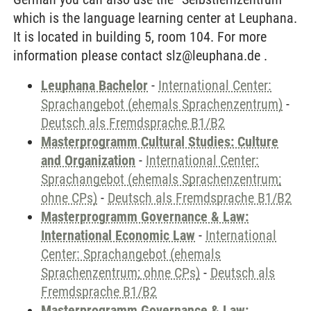
which is the language learning center at Leuphana.
It is located in building 5, room 104. For more
information please contact slz@leuphana.de .
Leuphana Bachelor
-
International Center:
Sprachangebot (ehemals Sprachenzentrum)
-
Deutsch als Fremdsprache B1/B2
Masterprogramm Cultural Studies: Culture
and Organization
-
International Center:
Sprachangebot (ehemals Sprachenzentrum;
ohne CPs)
-
Deutsch als Fremdsprache B1/B2
Masterprogramm Governance & Law:
International Economic Law
-
International
Center: Sprachangebot (ehemals
Sprachenzentrum; ohne CPs)
-
Deutsch als
Fremdsprache B1/B2
Masterprogramm Governance & Law: