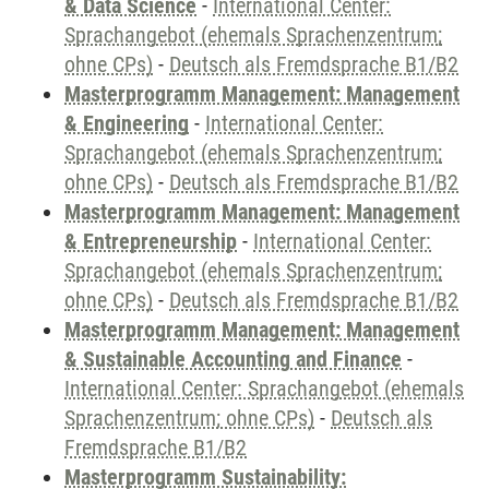
& Data Science
-
International Center:
Sprachangebot (ehemals Sprachenzentrum;
ohne CPs)
-
Deutsch als Fremdsprache B1/B2
Masterprogramm Management: Management
& Engineering
-
International Center:
Sprachangebot (ehemals Sprachenzentrum;
ohne CPs)
-
Deutsch als Fremdsprache B1/B2
Masterprogramm Management: Management
& Entrepreneurship
-
International Center:
Sprachangebot (ehemals Sprachenzentrum;
ohne CPs)
-
Deutsch als Fremdsprache B1/B2
Masterprogramm Management: Management
& Sustainable Accounting and Finance
-
International Center: Sprachangebot (ehemals
Sprachenzentrum; ohne CPs)
-
Deutsch als
Fremdsprache B1/B2
Masterprogramm Sustainability: