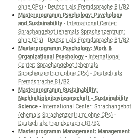
ohne CPs)
-
Deutsch als Fremdsprache B1/B2
Masterprogramm Psychology: Psychology
and Sustainability
-
International Center:
Sprachangebot (ehemals Sprachenzentrum;
ohne CPs)
-
Deutsch als Fremdsprache B1/B2
Masterprogramm Psychology: Work &
Organizational Psychology
-
International
Center: Sprachangebot (ehemals
Sprachenzentrum; ohne CPs)
-
Deutsch als
Fremdsprache B1/B2
Masterprogramm Sustainability:
Nachhaltigkeitswissenschaft - Sustainability
Science
-
International Center: Sprachangebot
(ehemals Sprachenzentrum; ohne CPs)
-
Deutsch als Fremdsprache B1/B2
Masterprogramm Management: Management