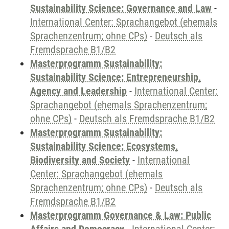
Sustainability Science: Governance and Law
-
International Center: Sprachangebot (ehemals
Sprachenzentrum; ohne CPs)
-
Deutsch als
Fremdsprache B1/B2
Masterprogramm Sustainability:
Sustainability Science: Entrepreneurship,
Agency and Leadership
-
International Center:
Sprachangebot (ehemals Sprachenzentrum;
ohne CPs)
-
Deutsch als Fremdsprache B1/B2
Masterprogramm Sustainability:
Sustainability Science: Ecosystems,
Biodiversity and Society
-
International
Center: Sprachangebot (ehemals
Sprachenzentrum; ohne CPs)
-
Deutsch als
Fremdsprache B1/B2
Masterprogramm Governance & Law: Public