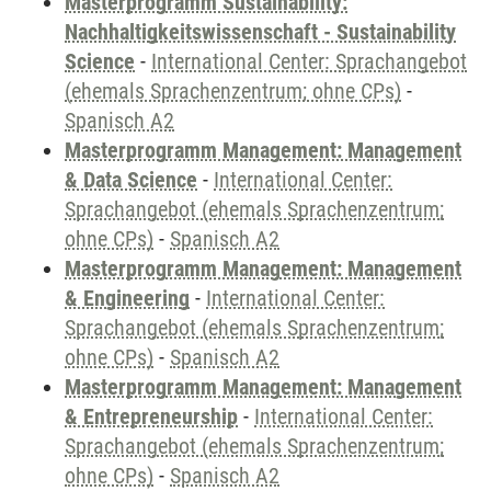
Masterprogramm Sustainability:
Nachhaltigkeitswissenschaft - Sustainability
Science
-
International Center: Sprachangebot
(ehemals Sprachenzentrum; ohne CPs)
-
Spanisch A2
Masterprogramm Management: Management
& Data Science
-
International Center:
Sprachangebot (ehemals Sprachenzentrum;
ohne CPs)
-
Spanisch A2
Masterprogramm Management: Management
& Engineering
-
International Center:
Sprachangebot (ehemals Sprachenzentrum;
ohne CPs)
-
Spanisch A2
Masterprogramm Management: Management
& Entrepreneurship
-
International Center:
Sprachangebot (ehemals Sprachenzentrum;
ohne CPs)
-
Spanisch A2