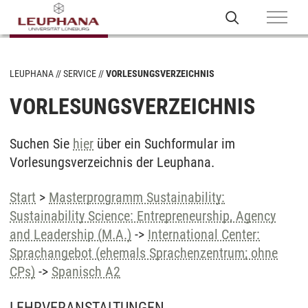
LEUPHANA
SERVICE
VORLESUNGSVERZEICHNIS
VORLESUNGSVERZEICHNIS
Suchen Sie
hier
über ein Suchformular im
Vorlesungsverzeichnis der Leuphana.
Start
>
Masterprogramm Sustainability:
Sustainability Science: Entrepreneurship, Agency
and Leadership (M.A.)
->
International Center:
Sprachangebot (ehemals Sprachenzentrum; ohne
CPs)
->
Spanisch A2
LEHRVERANSTALTUNGEN