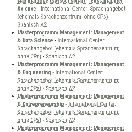
Nachhaltigkeitswissenschaft - Sustainability
Science
-
International Center: Sprachangebot
(ehemals Sprachenzentrum; ohne CPs)
-
Spanisch A2
Masterprogramm Management: Management
& Data Science
-
International Center:
Sprachangebot (ehemals Sprachenzentrum;
ohne CPs)
-
Spanisch A2
Masterprogramm Management: Management
& Engineering
-
International Center:
Sprachangebot (ehemals Sprachenzentrum;
ohne CPs)
-
Spanisch A2
Masterprogramm Management: Management
& Entrepreneurship
-
International Center:
Sprachangebot (ehemals Sprachenzentrum;
ohne CPs)
-
Spanisch A2
Masterprogramm Management: Management