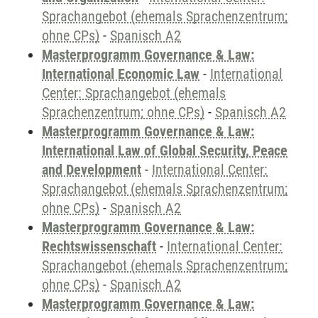
Sprachangebot (ehemals Sprachenzentrum;
ohne CPs)
-
Spanisch A2
Masterprogramm Governance & Law:
International Economic Law
-
International
Center: Sprachangebot (ehemals
Sprachenzentrum; ohne CPs)
-
Spanisch A2
Masterprogramm Governance & Law:
International Law of Global Security, Peace
and Development
-
International Center:
Sprachangebot (ehemals Sprachenzentrum;
ohne CPs)
-
Spanisch A2
Masterprogramm Governance & Law:
Rechtswissenschaft
-
International Center:
Sprachangebot (ehemals Sprachenzentrum;
ohne CPs)
-
Spanisch A2
Masterprogramm Governance & Law: