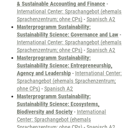
& Sustainable Accounting and Finance
-
International Center: Sprachangebot (ehemals
Sprachenzentrum; ohne CPs)
-
Spanisch A2
Masterprogramm Sustainability:
Sustainability Science: Governance and Law
-
International Center: Sprachangebot (ehemals
Sprachenzentrum; ohne CPs)
-
Spanisch A2
Masterprogramm Sustainability:
Sustainability Science: Entrepreneurship,
Agency and Leadership
-
International Center:
Sprachangebot (ehemals Sprachenzentrum;
ohne CPs)
-
Spanisch A2
Masterprogramm Sustainability:
Sustainability Science: Ecosystems,
Biodiversity and Society
-
International
Center: Sprachangebot (ehemals
Sprachenzentrum; ohne CPs)
-
Spanisch A2