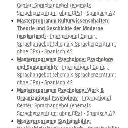
Center: Sprachangebot (ehemals
Sprachenzentrum; ohne CPs)
-
Spanisch A2
Masterprogramm Kulturwissenschaften:
Theorie und Geschichte der Moderne
(auslaufend)
-
International Center:
Sprachangebot (ehemals Sprachenzentrum;
ohne CPs)
-
Spanisch A2
Masterprogramm Psychology: Psychology
and Sustainability
-
International Center:
Sprachangebot (ehemals Sprachenzentrum;
ohne CPs)
-
Spanisch A2
Masterprogramm Psychology: Work &
Organizational Psychology
-
International
Center: Sprachangebot (ehemals
Sprachenzentrum; ohne CPs)
-
Spanisch A2
Masterprogramm Sustainability: