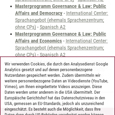
Masterprogramm Governance & Law: Public
Affairs and Democracy
-
International Center:
Sprachangebot (ehemals Sprachenzentrum;
ohne CPs)
-
Spanisch A2
Masterprogramm Governance & Law: Public
Affairs and Economics
-
International Center:
Sprachangebot (ehemals Sprachenzentrum;
ohne CPs)
-
Spanisch A2
zusätzliche Angebote
-
International Center:
Wir verwenden Cookies, die durch den Analysedienst Google
Sprachangebot (ehemals Sprachenzentrum)
-
Analytics gesetzt und auf denen personenbezogene
Sprachangebot und Sonderveranstaltungen
Nutzerdaten gespeichert werden. Zudem übermitteln wir
weitere personenbezogene Daten an Videodienste (YouTube,
Vimeo), um Ihnen eingebettete Videos anzuzeigen. Diese
Daten werden unter anderem in die USA übermittelt. Der
Europäische Gerichtshof hat das Datenschutzniveau in den
Timo Leder
/
30.06.2024
USA, gemessen an EU-Standards, jedoch als unzureichend
eingeschätzt. Es besteht auch die Möglichkeit, dass Ihre
Daten dann durch US-Behörden verarbeitet werden können.