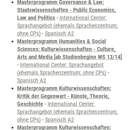
Masterprogramm Governance & Law:
Staatswissenschaften - Public Economics,
Law and Politics
-
International Center:
Sprachangebot (ehemals Sprachenzentrum;
ohne CPs)
-
Spanisch A2
Masterprogramm Humanities & Social
Sciences: Kulturwissenschaften - Culture,
Arts and Media [ab Studienbeginn WS 13/14]
-
International Center: Sprachangebot
(ehemals Sprachenzentrum; ohne CPs)
-
Spanisch A2
Masterprogramm Kulturwissenschaften:
Kritik der Gegenwart - Künste, Theorie,
Geschichte
-
International Center:
Sprachangebot (ehemals Sprachenzentrum;
ohne CPs)
-
Spanisch A2
Masterprogramm Kulturwissenschaften: