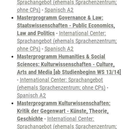
Sprachangebot (ehemals Sprachenzentrum;
ohne CPs)
-
Spanisch A2
Masterprogramm Governance & Law:
Staatswissenschaften - Public Economics,
Law and Politics
-
International Center:
Sprachangebot (ehemals Sprachenzentrum;
ohne CPs)
-
Spanisch A2
Masterprogramm Humanities & Social
Sciences: Kulturwissenschaften - Culture,
Arts and Media [ab Studienbeginn WS 13/14]
-
International Center: Sprachangebot
(ehemals Sprachenzentrum; ohne CPs)
-
Spanisch A2
Masterprogramm Kulturwissenschaften:
Kritik der Gegenwart - Künste, Theorie,
Geschichte
-
International Center:
Sprachangebot (ehemals Sprachenzentrum;