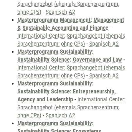
Sprachangebot (ehemals Sprachenzentrum;
ohne CPs)
-
Spanisch A2
Masterprogramm Management: Management
& Sustainable Accounting and Finance
-
International Center: Sprachangebot (ehemals
Sprachenzentrum; ohne CPs)
-
Spanisch A2
Masterprogramm Sustainability:
Sustainability Science: Governance and Law
-
International Center: Sprachangebot (ehemals
Sprachenzentrum; ohne CPs)
-
Spanisch A2
Masterprogramm Sustainability:
Sustainability Science: Entrepreneurship,
Agency and Leadership
-
International Center:
Sprachangebot (ehemals Sprachenzentrum;
ohne CPs)
-
Spanisch A2
Masterprogramm Sustainability:
Sustainability Science: Ecosystems,