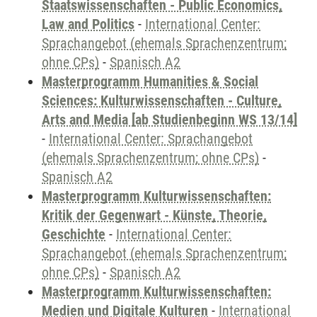
Staatswissenschaften - Public Economics,
Law and Politics
-
International Center:
Sprachangebot (ehemals Sprachenzentrum;
ohne CPs)
-
Spanisch A2
Masterprogramm Humanities & Social
Sciences: Kulturwissenschaften - Culture,
Arts and Media [ab Studienbeginn WS 13/14]
-
International Center: Sprachangebot
(ehemals Sprachenzentrum; ohne CPs)
-
Spanisch A2
Masterprogramm Kulturwissenschaften:
Kritik der Gegenwart - Künste, Theorie,
Geschichte
-
International Center:
Sprachangebot (ehemals Sprachenzentrum;
ohne CPs)
-
Spanisch A2
Masterprogramm Kulturwissenschaften:
Medien und Digitale Kulturen
-
International