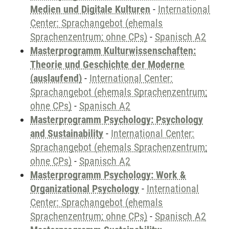
Medien und Digitale Kulturen
-
International
Center: Sprachangebot (ehemals
Sprachenzentrum; ohne CPs)
-
Spanisch A2
Masterprogramm Kulturwissenschaften:
Theorie und Geschichte der Moderne
(auslaufend)
-
International Center:
Sprachangebot (ehemals Sprachenzentrum;
ohne CPs)
-
Spanisch A2
Masterprogramm Psychology: Psychology
and Sustainability
-
International Center:
Sprachangebot (ehemals Sprachenzentrum;
ohne CPs)
-
Spanisch A2
Masterprogramm Psychology: Work &
Organizational Psychology
-
International
Center: Sprachangebot (ehemals
Sprachenzentrum; ohne CPs)
-
Spanisch A2