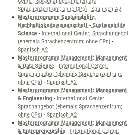
Center: Sprachangebot (ehemals
Sprachenzentrum; ohne CPs)
-
Spanisch A2
Masterprogramm Sustainability:
Nachhaltigkeitswissenschaft - Sustainability
Science
-
International Center: Sprachangebot
(ehemals Sprachenzentrum; ohne CPs)
-
Spanisch A2
Masterprogramm Management: Management
& Data Science
-
International Center:
Sprachangebot (ehemals Sprachenzentrum;
ohne CPs)
-
Spanisch A2
Masterprogramm Management: Management
& Engineering
-
International Center:
Sprachangebot (ehemals Sprachenzentrum;
ohne CPs)
-
Spanisch A2
Masterprogramm Management: Management
& Entrepreneurship
-
International Center: