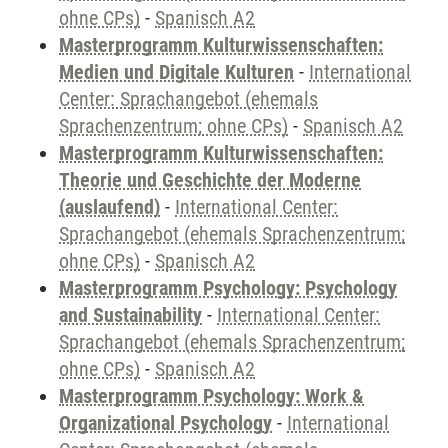
ohne CPs)
-
Spanisch A2
Masterprogramm Kulturwissenschaften:
Medien und Digitale Kulturen
-
International
Center: Sprachangebot (ehemals
Sprachenzentrum; ohne CPs)
-
Spanisch A2
Masterprogramm Kulturwissenschaften:
Theorie und Geschichte der Moderne
(auslaufend)
-
International Center:
Sprachangebot (ehemals Sprachenzentrum;
ohne CPs)
-
Spanisch A2
Masterprogramm Psychology: Psychology
and Sustainability
-
International Center:
Sprachangebot (ehemals Sprachenzentrum;
ohne CPs)
-
Spanisch A2
Masterprogramm Psychology: Work &
Organizational Psychology
-
International