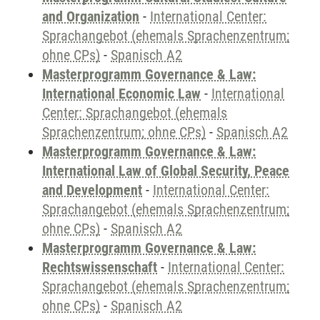
and Organization
-
International Center:
Sprachangebot (ehemals Sprachenzentrum;
ohne CPs)
-
Spanisch A2
Masterprogramm Governance & Law:
International Economic Law
-
International
Center: Sprachangebot (ehemals
Sprachenzentrum; ohne CPs)
-
Spanisch A2
Masterprogramm Governance & Law:
International Law of Global Security, Peace
and Development
-
International Center:
Sprachangebot (ehemals Sprachenzentrum;
ohne CPs)
-
Spanisch A2
Masterprogramm Governance & Law:
Rechtswissenschaft
-
International Center:
Sprachangebot (ehemals Sprachenzentrum;
ohne CPs)
-
Spanisch A2