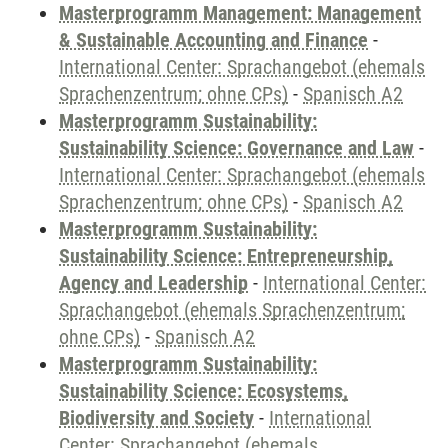
Masterprogramm Management: Management
& Sustainable Accounting and Finance
-
International Center: Sprachangebot (ehemals
Sprachenzentrum; ohne CPs)
-
Spanisch A2
Masterprogramm Sustainability:
Sustainability Science: Governance and Law
-
International Center: Sprachangebot (ehemals
Sprachenzentrum; ohne CPs)
-
Spanisch A2
Masterprogramm Sustainability:
Sustainability Science: Entrepreneurship,
Agency and Leadership
-
International Center:
Sprachangebot (ehemals Sprachenzentrum;
ohne CPs)
-
Spanisch A2
Masterprogramm Sustainability:
Sustainability Science: Ecosystems,
Biodiversity and Society
-
International
Center: Sprachangebot (ehemals