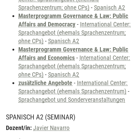
Sprachenzentrum; ohne CPs)
-
Spanisch A2
Masterprogramm Governance & Law: Public
Affairs and Democracy
-
International Center:
Sprachangebot (ehemals Sprachenzentrum;
ohne CPs)
-
Spanisch A2
Masterprogramm Governance & Law: Public
Affairs and Economics
-
International Center:
Sprachangebot (ehemals Sprachenzentrum;
ohne CPs)
-
Spanisch A2
zusätzliche Angebote
-
International Center:
Sprachangebot (ehemals Sprachenzentrum)
-
Sprachangebot und Sonderveranstaltungen
SPANISCH A2
(SEMINAR)
Dozent/in:
Javier Navarro