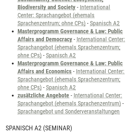
Biodiversity and Society
-
International
Center: Sprachangebot (ehemals
Sprachenzentrum; ohne CPs)
-
Spanisch A2
Masterprogramm Governance & Law: Public
Affairs and Democracy
-
International Center:
Sprachangebot (ehemals Sprachenzentrum;
ohne CPs)
-
Spanisch A2
Masterprogramm Governance & Law: Public
Affairs and Economics
-
International Center:
Sprachangebot (ehemals Sprachenzentrum;
ohne CPs)
-
Spanisch A2
zusätzliche Angebote
-
International Center:
Sprachangebot (ehemals Sprachenzentrum)
-
Sprachangebot und Sonderveranstaltungen
SPANISCH A2
(SEMINAR)