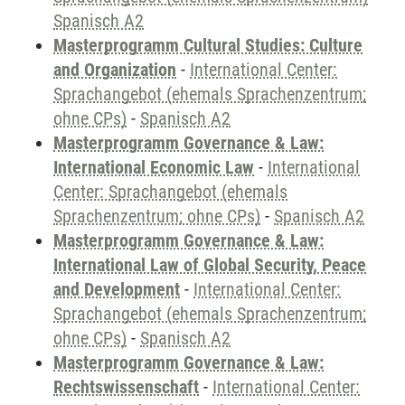
Spanisch A2
Masterprogramm Cultural Studies: Culture
and Organization
-
International Center:
Sprachangebot (ehemals Sprachenzentrum;
ohne CPs)
-
Spanisch A2
Masterprogramm Governance & Law:
International Economic Law
-
International
Center: Sprachangebot (ehemals
Sprachenzentrum; ohne CPs)
-
Spanisch A2
Masterprogramm Governance & Law:
International Law of Global Security, Peace
and Development
-
International Center:
Sprachangebot (ehemals Sprachenzentrum;
ohne CPs)
-
Spanisch A2
Masterprogramm Governance & Law:
Rechtswissenschaft
-
International Center: