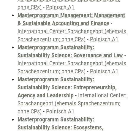
ohne CPs)
-
Polnisch A1
Masterprogramm Management: Management
& Sustainable Accounting and Finance
-
International Center: Sprachangebot (ehemals
Sprachenzentrum; ohne CPs)
-
Polnisch A1
Masterprogramm Sustainability:
Sustainability Science: Governance and Law
-
International Center: Sprachangebot (ehemals
Sprachenzentrum; ohne CPs)
-
Polnisch A1
Masterprogramm Sustainability:
Sustainability Science: Entrepreneurship,
Agency and Leadership
-
International Center:
Sprachangebot (ehemals Sprachenzentrum;
ohne CPs)
-
Polnisch A1
Masterprogramm Sustainability:
Sustainability Science: Ecosystems,