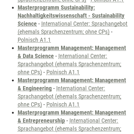
Masterprogramm Sustainability:
Nachhaltigkeitswissenschaft - Sustainability
Science
-
International Center: Sprachangebot
(ehemals Sprachenzentrum; ohne CPs)
-
Polnisch A1.1
Masterprogramm Management: Management
& Data Science
-
International Center:
Sprachangebot (ehemals Sprachenzentrum;
ohne CPs)
-
Polnisch A1.1
Masterprogramm Management: Management
& Engineering
-
International Center:
Sprachangebot (ehemals Sprachenzentrum;
ohne CPs)
-
Polnisch A1.1
Masterprogramm Management: Management
& Entrepreneurship
-
International Center:
Sprachangebot (ehemals Sprachenzentrum;