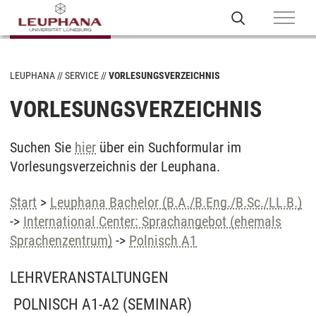
LEUPHANA
SERVICE
VORLESUNGSVERZEICHNIS
VORLESUNGSVERZEICHNIS
Suchen Sie
hier
über ein Suchformular im
Vorlesungsverzeichnis der Leuphana.
Start
>
Leuphana Bachelor (B.A./B.Eng./B.Sc./LL.B.)
->
International Center: Sprachangebot (ehemals
Sprachenzentrum)
->
Polnisch A1
LEHRVERANSTALTUNGEN
POLNISCH A1-A2
(SEMINAR)