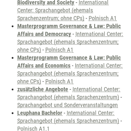
Biodiversity and Society
-
International
Center: Sprachangebot (ehemals
Sprachenzentrum; ohne CPs)
-
Polnisch A1
Masterprogramm Governance & Law: Public
Affairs and Democracy
-
International Center:
Sprachangebot (ehemals Sprachenzentrum;
ohne CPs)
-
Polnisch A1
Masterprogramm Governance & Law: Public
Affairs and Economics
-
International Center:
Sprachangebot (ehemals Sprachenzentrum;
ohne CPs)
-
Polnisch A1
zusätzliche Angebote
-
International Center:
Sprachangebot (ehemals Sprachenzentrum)
-
Sprachangebot und Sonderveranstaltungen
Leuphana Bachelor
-
International Center:
Sprachangebot (ehemals Sprachenzentrum)
-
Polnisch A1.1