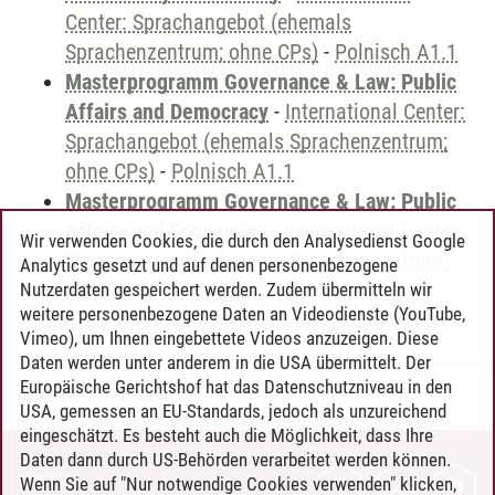
Center: Sprachangebot (ehemals
Sprachenzentrum; ohne CPs)
-
Polnisch A1.1
Masterprogramm Governance & Law: Public
Affairs and Democracy
-
International Center:
Sprachangebot (ehemals Sprachenzentrum;
ohne CPs)
-
Polnisch A1.1
Masterprogramm Governance & Law: Public
Affairs and Economics
-
International Center:
Wir verwenden Cookies, die durch den Analysedienst Google
Sprachangebot (ehemals Sprachenzentrum;
Analytics gesetzt und auf denen personenbezogene
ohne CPs)
-
Polnisch A1.1
Nutzerdaten gespeichert werden. Zudem übermitteln wir
weitere personenbezogene Daten an Videodienste (YouTube,
Vimeo), um Ihnen eingebettete Videos anzuzeigen. Diese
Daten werden unter anderem in die USA übermittelt. Der
Europäische Gerichtshof hat das Datenschutzniveau in den
Timo Leder
/
30.06.2024
USA, gemessen an EU-Standards, jedoch als unzureichend
eingeschätzt. Es besteht auch die Möglichkeit, dass Ihre
Daten dann durch US-Behörden verarbeitet werden können.
KONTAKT
Wenn Sie auf "Nur notwendige Cookies verwenden" klicken,