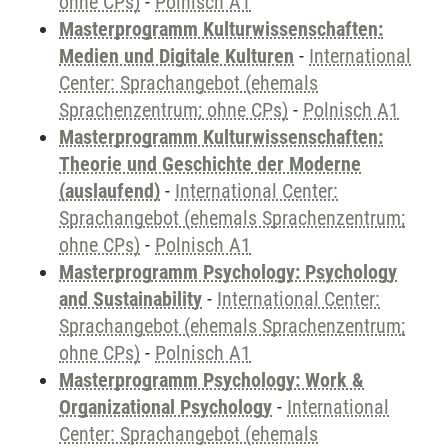
ohne CPs)
-
Polnisch A1
Masterprogramm Kulturwissenschaften:
Medien und Digitale Kulturen
-
International
Center: Sprachangebot (ehemals
Sprachenzentrum; ohne CPs)
-
Polnisch A1
Masterprogramm Kulturwissenschaften:
Theorie und Geschichte der Moderne
(auslaufend)
-
International Center:
Sprachangebot (ehemals Sprachenzentrum;
ohne CPs)
-
Polnisch A1
Masterprogramm Psychology: Psychology
and Sustainability
-
International Center:
Sprachangebot (ehemals Sprachenzentrum;
ohne CPs)
-
Polnisch A1
Masterprogramm Psychology: Work &
Organizational Psychology
-
International
Center: Sprachangebot (ehemals