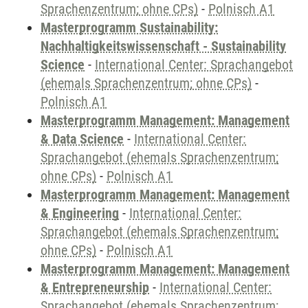
Sprachenzentrum; ohne CPs)
-
Polnisch A1
Masterprogramm Sustainability:
Nachhaltigkeitswissenschaft - Sustainability
Science
-
International Center: Sprachangebot
(ehemals Sprachenzentrum; ohne CPs)
-
Polnisch A1
Masterprogramm Management: Management
& Data Science
-
International Center:
Sprachangebot (ehemals Sprachenzentrum;
ohne CPs)
-
Polnisch A1
Masterprogramm Management: Management
& Engineering
-
International Center:
Sprachangebot (ehemals Sprachenzentrum;
ohne CPs)
-
Polnisch A1
Masterprogramm Management: Management
& Entrepreneurship
-
International Center:
Sprachangebot (ehemals Sprachenzentrum;