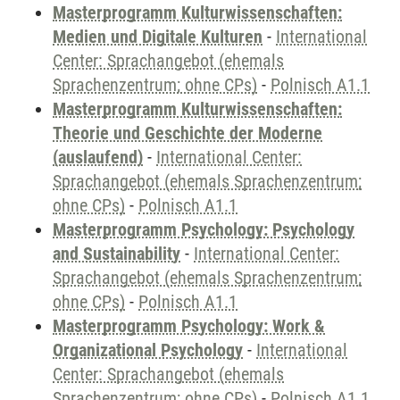
Masterprogramm Kulturwissenschaften:
Medien und Digitale Kulturen
-
International
Center: Sprachangebot (ehemals
Sprachenzentrum; ohne CPs)
-
Polnisch A1.1
Masterprogramm Kulturwissenschaften:
Theorie und Geschichte der Moderne
(auslaufend)
-
International Center:
Sprachangebot (ehemals Sprachenzentrum;
ohne CPs)
-
Polnisch A1.1
Masterprogramm Psychology: Psychology
and Sustainability
-
International Center:
Sprachangebot (ehemals Sprachenzentrum;
ohne CPs)
-
Polnisch A1.1
Masterprogramm Psychology: Work &
Organizational Psychology
-
International
Center: Sprachangebot (ehemals
Sprachenzentrum; ohne CPs)
-
Polnisch A1.1