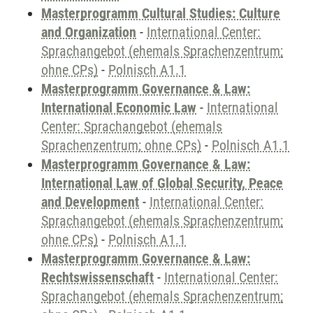
Masterprogramm Cultural Studies: Culture
and Organization
-
International Center:
Sprachangebot (ehemals Sprachenzentrum;
ohne CPs)
-
Polnisch A1.1
Masterprogramm Governance & Law:
International Economic Law
-
International
Center: Sprachangebot (ehemals
Sprachenzentrum; ohne CPs)
-
Polnisch A1.1
Masterprogramm Governance & Law:
International Law of Global Security, Peace
and Development
-
International Center:
Sprachangebot (ehemals Sprachenzentrum;
ohne CPs)
-
Polnisch A1.1
Masterprogramm Governance & Law:
Rechtswissenschaft
-
International Center:
Sprachangebot (ehemals Sprachenzentrum;