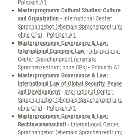
Polnisch A1
Masterprogramm Cultural Studies: Culture
and Organization
-
International Center:
Sprachangebot (ehemals Sprachenzentrum;
ohne CPs)
-
Polnisch A1
Masterprogramm Governance & Law:
International Economic Law
-
International
Center: Sprachangebot (ehemals
Sprachenzentrum; ohne CPs)
-
Polnisch A1
Masterprogramm Governance & Law:
International Law of Global Security, Peace
and Development
-
International Center:
Sprachangebot (ehemals Sprachenzentrum;
ohne CPs)
-
Polnisch A1
Masterprogramm Governance & Law:
Rechtswissenschaft
-
International Center:
Sprachangebot (ehemals Sprachenzentrum;