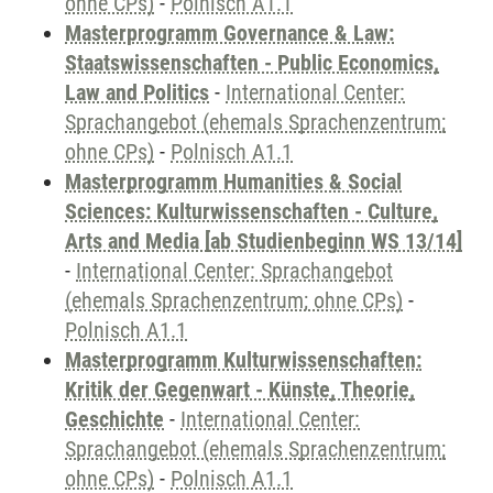
ohne CPs)
-
Polnisch A1.1
Masterprogramm Governance & Law:
Staatswissenschaften - Public Economics,
Law and Politics
-
International Center:
Sprachangebot (ehemals Sprachenzentrum;
ohne CPs)
-
Polnisch A1.1
Masterprogramm Humanities & Social
Sciences: Kulturwissenschaften - Culture,
Arts and Media [ab Studienbeginn WS 13/14]
-
International Center: Sprachangebot
(ehemals Sprachenzentrum; ohne CPs)
-
Polnisch A1.1
Masterprogramm Kulturwissenschaften:
Kritik der Gegenwart - Künste, Theorie,
Geschichte
-
International Center:
Sprachangebot (ehemals Sprachenzentrum;
ohne CPs)
-
Polnisch A1.1