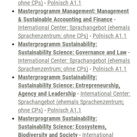
ohne CPs)
-
Polnisch A1.1
Masterprogramm Management: Management
& Sustainable Accounting and Finance
-
International Center: Sprachangebot (ehemals
Sprachenzentrum; ohne CPs)
-
Polnisch A1.1
Masterprogramm Sustainability:
Sustainability Science: Governance and Law
-
International Center: Sprachangebot (ehemals
Sprachenzentrum; ohne CPs)
-
Polnisch A1.1
Masterprogramm Sustainability:
Sustainability Science: Entrepreneurship,
Agency and Leadership
-
International Center:
Sprachangebot (ehemals Sprachenzentrum;
ohne CPs)
-
Polnisch A1.1
Masterprogramm Sustainability:
Sustainability Science: Ecosystems,
Biodiversity and Society
-
International