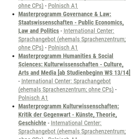
ohne CPs)
-
Polnisch A1
Masterprogramm Governance & Law:
Staatswissenschaften - Public Economics,
Law and Politics
-
International Center:
Sprachangebot (ehemals Sprachenzentrum;
ohne CPs)
-
Polnisch A1
Masterprogramm Humanities & Social
Sciences: Kulturwissenschaften - Culture,
Arts and Media [ab Studienbeginn WS 13/14]
-
International Center: Sprachangebot
(ehemals Sprachenzentrum; ohne CPs)
-
Polnisch A1
Masterprogramm Kulturwissenschaften:
Kritik der Gegenwart - Künste, Theorie,
Geschichte
-
International Center:
Sprachangebot (ehemals Sprachenzentrum;