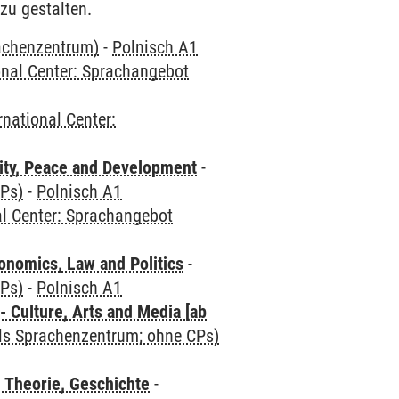
zu gestalten.
rachenzentrum)
-
Polnisch A1
onal Center: Sprachangebot
rnational Center:
ity, Peace and Development
-
CPs)
-
Polnisch A1
al Center: Sprachangebot
nomics, Law and Politics
-
CPs)
-
Polnisch A1
 Culture, Arts and Media [ab
als Sprachenzentrum; ohne CPs)
 Theorie, Geschichte
-