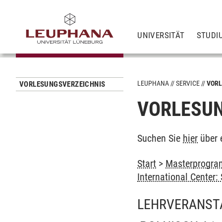
UNIVERSITÄT
STUDI
LEUPHANA
SERVICE
VORL
VORLESUNGSVERZEICHNIS
VORLESUN
Suchen Sie
hier
über 
Start
>
Masterprogram
International Center
LEHRVERANST