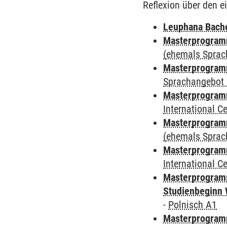
Reflexion über den e
Leuphana Bach
Masterprogramm
(ehemals Sprac
Masterprogramm
Sprachangebot 
Masterprogramm
International 
Masterprogram
(ehemals Sprac
Masterprogramm
International 
Masterprogramm
Studienbeginn 
-
Polnisch A1
Masterprogramm