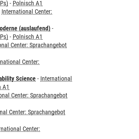
CPs)
-
Polnisch A1
-
International Center:
oderne (auslaufend)
-
CPs)
-
Polnisch A1
ional Center: Sprachangebot
rnational Center:
bility Science
-
International
h A1
ional Center: Sprachangebot
onal Center: Sprachangebot
rnational Center: