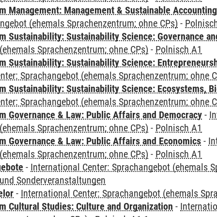
m Management: Management & Sustainable Accounting
angebot (ehemals Sprachenzentrum; ohne CPs)
-
Polnisc
 Sustainability: Sustainability Science: Governance a
(ehemals Sprachenzentrum; ohne CPs)
-
Polnisch A1
 Sustainability: Sustainability Science: Entrepreneurs
Center: Sprachangebot (ehemals Sprachenzentrum; ohne 
Sustainability: Sustainability Science: Ecosystems, Bi
Center: Sprachangebot (ehemals Sprachenzentrum; ohne 
 Governance & Law: Public Affairs and Democracy
-
In
(ehemals Sprachenzentrum; ohne CPs)
-
Polnisch A1
 Governance & Law: Public Affairs and Economics
-
In
(ehemals Sprachenzentrum; ohne CPs)
-
Polnisch A1
gebote
-
International Center: Sprachangebot (ehemals 
und Sonderveranstaltungen
elor
-
International Center: Sprachangebot (ehemals Sp
 Cultural Studies: Culture and Organization
-
Internati