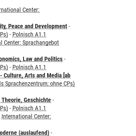
rnational Center:
ity, Peace and Development
-
CPs)
-
Polnisch A1.1
al Center: Sprachangebot
nomics, Law and Politics
-
CPs)
-
Polnisch A1.1
 Culture, Arts and Media [ab
als Sprachenzentrum; ohne CPs)
 Theorie, Geschichte
-
CPs)
-
Polnisch A1.1
-
International Center:
oderne (auslaufend)
-