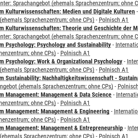
Center: Sprachangebot (ehemals Sprachenzentrum; ohne 
 Kulturwissenschaften: Medien und Digitale Kulturen
(ehemals Sprachenzentrum; ohne CPs)
-
Polnisch A1
 Kulturwissenschaften: Theorie und Geschichte der M
Center: Sprachangebot (ehemals Sprachenzentrum; ohne 
 Psychology: Psychology and Sustainability
-
Internat
henzentrum; ohne CPs)
-
Polnisch A1
 Psychology: Work & Organizational Psychology
-
Inte
(ehemals Sprachenzentrum; ohne CPs)
-
Polnisch A1
Sustainability: Nachhaltigkeitswissenschaft - Sustaina
angebot (ehemals Sprachenzentrum; ohne CPs)
-
Polnisc
m Management: Management & Data Science
-
Internat
henzentrum; ohne CPs)
-
Polnisch A1
m Management: Management & Engineering
-
Internati
henzentrum; ohne CPs)
-
Polnisch A1
m Management: Management & Entrepreneurship
-
Inte
(ehemals Sprachenzentrum; ohne CPs)
-
Polnisch A1