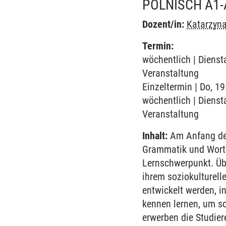
POLNISCH A1-
Dozent/in:
Katarzyna
Termin:
wöchentlich | Diensta
Veranstaltung
Einzeltermin | Do, 1
wöchentlich | Diensta
Veranstaltung
Inhalt:
Am Anfang des
Grammatik und Worts
Lernschwerpunkt. Übe
ihrem soziokulturell
entwickelt werden, i
kennen lernen, um so
erwerben die Studie