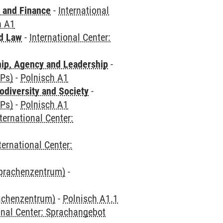
 and Finance
-
International
h A1
nd Law
-
International Center:
hip, Agency and Leadership
-
CPs)
-
Polnisch A1
odiversity and Society
-
CPs)
-
Polnisch A1
ternational Center:
ternational Center:
Sprachenzentrum)
-
rachenzentrum)
-
Polnisch A1.1
onal Center: Sprachangebot