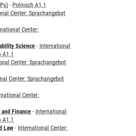
CPs)
-
Polnisch A1.1
ional Center: Sprachangebot
rnational Center:
bility Science
-
International
h A1.1
ional Center: Sprachangebot
onal Center: Sprachangebot
rnational Center:
 and Finance
-
International
h A1.1
nd Law
-
International Center: