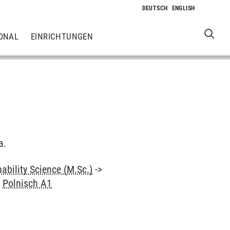
ONAL
EINRICHTUNGEN
a.
ability Science (M.Sc.)
->
>
Polnisch A1