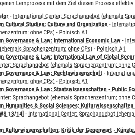
igenen Lernprozess mit dem Ziel diesen Prozess effektiv 
elor
-
International Center: Sprachangebot (ehemals Sp
 Cultural Studies: Culture and Organization
-
Internati
henzentrum; ohne CPs)
-
Polnisch A1
 Governance & Law: International Economic Law
-
Inte
(ehemals Sprachenzentrum; ohne CPs)
-
Polnisch A1
 Governance & Law: International Law of Global Secur
Center: Sprachangebot (ehemals Sprachenzentrum; ohne 
m Governance & Law: Rechtswissenschaft
-
Internation
henzentrum; ohne CPs)
-
Polnisch A1
 Governance & Law: Staatswissenschaften - Public Eco
Center: Sprachangebot (ehemals Sprachenzentrum; ohne 
 Humanities & Social Sciences: Kulturwissenschaften -
WS 13/14]
-
International Center: Sprachangebot (ehem
 Kulturwissenschaften: Kritik der Gegenwart - Künste,