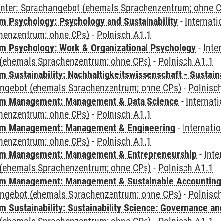
Center: Sprachangebot (ehemals Sprachenzentrum; ohne 
 Psychology: Psychology and Sustainability
-
Internat
henzentrum; ohne CPs)
-
Polnisch A1.1
 Psychology: Work & Organizational Psychology
-
Inte
(ehemals Sprachenzentrum; ohne CPs)
-
Polnisch A1.1
Sustainability: Nachhaltigkeitswissenschaft - Sustaina
angebot (ehemals Sprachenzentrum; ohne CPs)
-
Polnisc
m Management: Management & Data Science
-
Internat
henzentrum; ohne CPs)
-
Polnisch A1.1
m Management: Management & Engineering
-
Internati
henzentrum; ohne CPs)
-
Polnisch A1.1
m Management: Management & Entrepreneurship
-
Inte
(ehemals Sprachenzentrum; ohne CPs)
-
Polnisch A1.1
m Management: Management & Sustainable Accounting
angebot (ehemals Sprachenzentrum; ohne CPs)
-
Polnisc
 Sustainability: Sustainability Science: Governance a