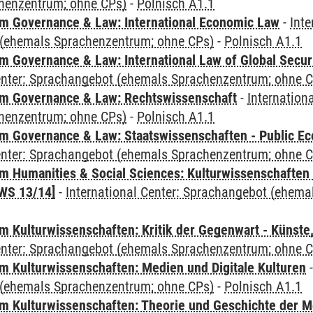
henzentrum; ohne CPs)
-
Polnisch A1.1
 Governance & Law: International Economic Law
-
Inte
(ehemals Sprachenzentrum; ohne CPs)
-
Polnisch A1.1
 Governance & Law: International Law of Global Secur
Center: Sprachangebot (ehemals Sprachenzentrum; ohne 
m Governance & Law: Rechtswissenschaft
-
Internation
henzentrum; ohne CPs)
-
Polnisch A1.1
 Governance & Law: Staatswissenschaften - Public Eco
Center: Sprachangebot (ehemals Sprachenzentrum; ohne 
 Humanities & Social Sciences: Kulturwissenschaften -
WS 13/14]
-
International Center: Sprachangebot (ehem
 Kulturwissenschaften: Kritik der Gegenwart - Künste,
Center: Sprachangebot (ehemals Sprachenzentrum; ohne 
 Kulturwissenschaften: Medien und Digitale Kulturen
(ehemals Sprachenzentrum; ohne CPs)
-
Polnisch A1.1
 Kulturwissenschaften: Theorie und Geschichte der M