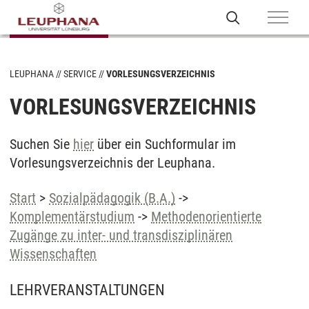
LEUPHANA
SERVICE
VORLESUNGSVERZEICHNIS
VORLESUNGSVERZEICHNIS
Suchen Sie
hier
über ein Suchformular im
Vorlesungsverzeichnis der Leuphana.
Start
>
Sozialpädagogik (B.A.)
->
Komplementärstudium
->
Methodenorientierte
Zugänge zu inter- und transdisziplinären
Wissenschaften
LEHRVERANSTALTUNGEN