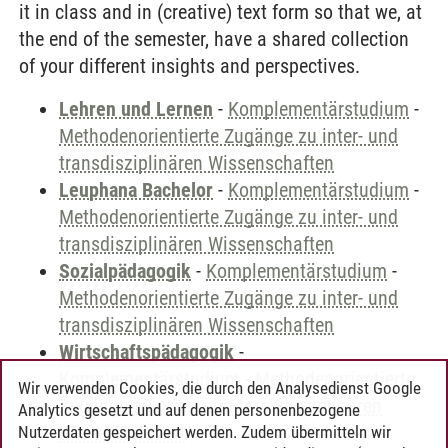
it in class and in (creative) text form so that we, at
the end of the semester, have a shared collection
of your different insights and perspectives.
Lehren und Lernen
-
Komplementärstudium
-
Methodenorientierte Zugänge zu inter- und
transdisziplinären Wissenschaften
Leuphana Bachelor
-
Komplementärstudium
-
Methodenorientierte Zugänge zu inter- und
transdisziplinären Wissenschaften
Sozialpädagogik
-
Komplementärstudium
-
Methodenorientierte Zugänge zu inter- und
transdisziplinären Wissenschaften
Wirtschaftspädagogik
-
Komplementärstudium
-
Methodenorientierte
Wir verwenden Cookies, die durch den Analysedienst Google
Zugänge zu inter- und transdisziplinären
Analytics gesetzt und auf denen personenbezogene
Wissenschaften
Nutzerdaten gespeichert werden. Zudem übermitteln wir