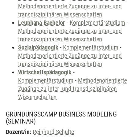
Methodenorientierte Zugänge zu inter- und
transdisziplinären Wissenschaften
Leuphana Bachelor
-
Komplementärstudium
-
Methodenorientierte Zugänge zu inter- und
transdisziplinären Wissenschaften
Sozialpädagogik
-
Komplementärstudium
-
Methodenorientierte Zugänge zu inter- und
transdisziplinären Wissenschaften
Wirtschaftspädagogik
-
Komplementärstudium
-
Methodenorientierte
Zugänge zu inter- und transdisziplinären
Wissenschaften
GRÜNDUNGSCAMP BUSINESS MODELING
(SEMINAR)
Dozent/in:
Reinhard Schulte