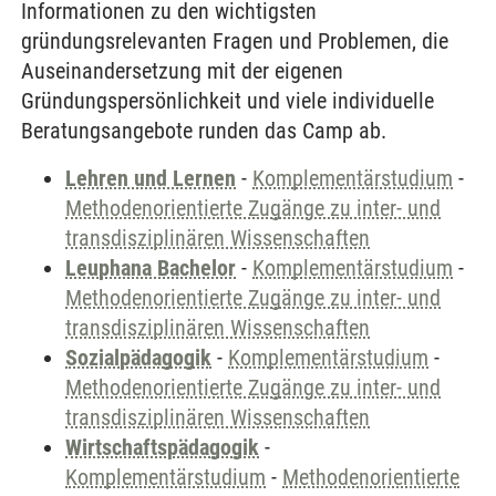
Informationen zu den wichtigsten
gründungsrelevanten Fragen und Problemen, die
Auseinandersetzung mit der eigenen
Gründungspersönlichkeit und viele individuelle
Beratungsangebote runden das Camp ab.
Lehren und Lernen
-
Komplementärstudium
-
Methodenorientierte Zugänge zu inter- und
transdisziplinären Wissenschaften
Leuphana Bachelor
-
Komplementärstudium
-
Methodenorientierte Zugänge zu inter- und
transdisziplinären Wissenschaften
Sozialpädagogik
-
Komplementärstudium
-
Methodenorientierte Zugänge zu inter- und
transdisziplinären Wissenschaften
Wirtschaftspädagogik
-
Komplementärstudium
-
Methodenorientierte