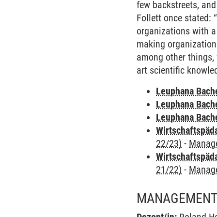
few backstreets, and
Follett once stated:
organizations with a 
making organizationa
among other things, f
art scientific knowle
Leuphana Bach
Leuphana Bach
Leuphana Bach
Wirtschaftspäd
22/23)
-
Manag
Wirtschaftspäd
21/22)
-
Manag
MANAGEMENT 