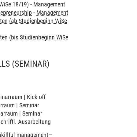
 WiSe 18/19)
-
Management
repreneurship
-
Management
ften (ab Studienbeginn WiSe
ten (bis Studienbeginn WiSe
LLS
(SEMINAR)
inarraum | Kick off
narraum | Seminar
inarraum | Seminar
schriftl. Ausarbeitung
 skillful management—