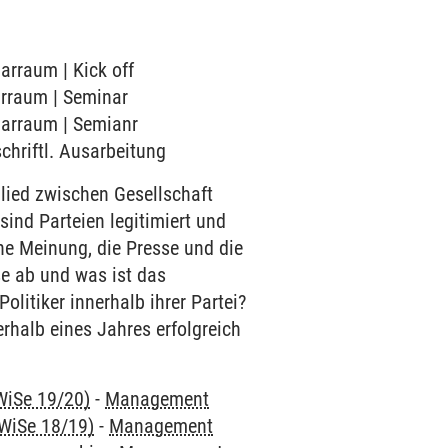
arraum | Kick off
narraum | Seminar
inarraum | Semianr
schriftl. Ausarbeitung
glied zwischen Gesellschaft
sind Parteien legitimiert und
che Meinung, die Presse und die
se ab und was ist das
olitiker innerhalb ihrer Partei?
erhalb eines Jahres erfolgreich
WiSe 19/20)
-
Management
 WiSe 18/19)
-
Management