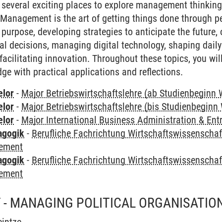
 several exciting places to explore management thinking
 “Management is the art of getting things done through p
purpose, developing strategies to anticipate the future,
l decisions, managing digital technology, shaping daily 
acilitating innovation. Throughout these topics, you will
dge with practical applications and reflections.
elor
-
Major Betriebswirtschaftslehre (ab Studienbeginn 
elor
-
Major Betriebswirtschaftslehre (bis Studienbeginn
elor
-
Major International Business Administration & Ent
agogik
-
Berufliche Fachrichtung Wirtschaftswissenscha
ement
agogik
-
Berufliche Fachrichtung Wirtschaftswissenschaf
ement
- MANAGING POLITICAL ORGANISATIO