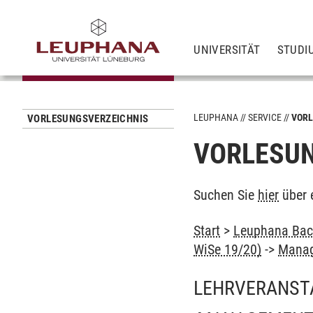
UNIVERSITÄT
STUDI
LEUPHANA
SERVICE
VORL
VORLESUNGSVERZEICHNIS
VORLESUN
Suchen Sie
hier
über 
Start
>
Leuphana Bach
WiSe 19/20)
->
Mana
LEHRVERANST