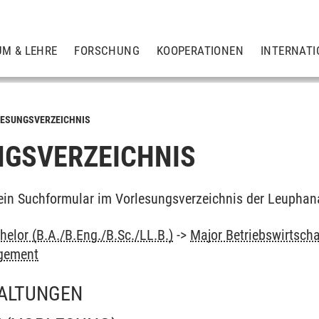
UM & LEHRE
FORSCHUNG
KOOPERATIONEN
INTERNATI
ESUNGSVERZEICHNIS
GSVERZEICHNIS
ein Suchformular im Vorlesungsverzeichnis der Leuphan
elor (B.A./B.Eng./B.Sc./LL.B.)
->
Major Betriebswirtscha
gement
ALTUNGEN