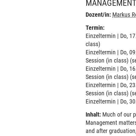
MANAGEMEN
Dozent/in:
Markus R
Termin:
Einzeltermin | Do, 1
class)
Einzeltermin | Do, 0
Session (in class) (s
Einzeltermin | Do, 1
Session (in class) (s
Einzeltermin | Do, 2
Session (in class) (s
Einzeltermin | Do, 30
Inhalt:
Much of our p
Management matters 
and after graduation