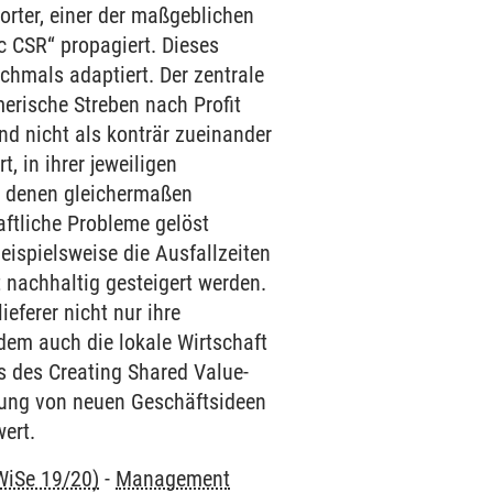
rter, einer der maßgeblichen
c CSR“ propagiert. Dieses
hmals adaptiert. Der zentrale
erische Streben nach Profit
nd nicht als konträr zueinander
 in ihrer jeweiligen
in denen gleichermaßen
aftliche Probleme gelöst
spielsweise die Ausfallzeiten
t nachhaltig gesteigert werden.
eferer nicht nur ihre
dem auch die lokale Wirtschaft
s des Creating Shared Value-
rung von neuen Geschäftsideen
ert.
WiSe 19/20)
-
Management