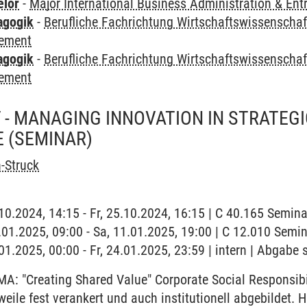
elor
-
Major International Business Administration & Ent
agogik
-
Berufliche Fachrichtung Wirtschaftswissenscha
ement
agogik
-
Berufliche Fachrichtung Wirtschaftswissenschaf
ement
 MANAGING INNOVATION IN STRATEGIC
E
(SEMINAR)
n-Struck
.10.2024, 14:15 - Fr, 25.10.2024, 16:15 | C 40.165 Semina
1.01.2025, 09:00 - Sa, 11.01.2025, 19:00 | C 12.010 Sem
.01.2025, 00:00 - Fr, 24.01.2025, 23:59 | intern | Abgabe 
 "Creating Shared Value" Corporate Social Responsibil
eile fest verankert und auch institutionell abgebildet. 