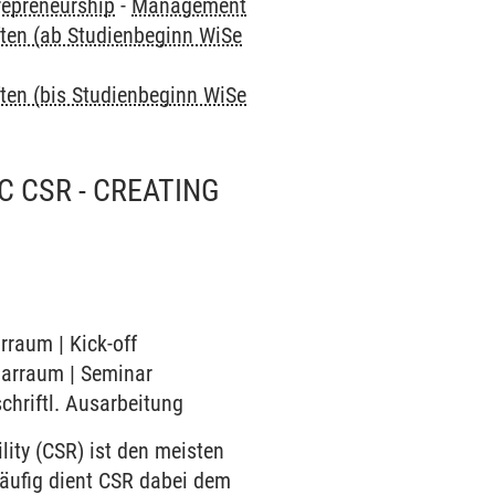
repreneurship
-
Management
ften (ab Studienbeginn WiSe
ten (bis Studienbeginn WiSe
 CSR - CREATING
rraum | Kick-off
inarraum | Seminar
schriftl. Ausarbeitung
ity (CSR) ist den meisten
Häufig dient CSR dabei dem