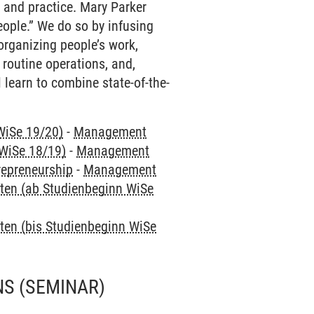
 and practice. Mary Parker
eople.” We do so by infusing
 organizing people’s work,
routine operations, and,
 learn to combine state-of-the-
WiSe 19/20)
-
Management
 WiSe 18/19)
-
Management
repreneurship
-
Management
ften (ab Studienbeginn WiSe
ten (bis Studienbeginn WiSe
NS
(SEMINAR)