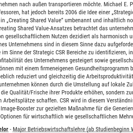
nehmen nach außen transportieren möchte. Michael E. Po
soren, hat jedoch bereits 2006 die Idee einer „Strategi
in „Creating Shared Value“ umbenannt und inhaltlich noc
eating Shared Value-Ansatzes betrachtet das unternehm
n gesellschaftlichem Nutzen dezidiert als harmonisch u
es Unternehmens sind in diesem Sinne dazu aufgefordert,
im Sinne der Strategic CSR Bereiche zu identifizieren, 
ofitabilität des Unternehmens gesteigert sowie gesellsch
önnen mit einem firmeneigenen Gesundheitsprogramm bei
eblich reduziert und gleichzeitig die Arbeitsproduktivitä
nternehmen können durch die Umstellung auf lokale Zuli
die Qualität/Frische ihrer Produkte erhöhen, sondern zu
h Arbeitsplätze schaffen. CSR wird in diesem Verständni
Image-Booster zur gezielten Maßnahme für die Generie
Optionen für wirtschaftlich wie gesellschaftlichen Mehrw
elor
-
Major Betriebswirtschaftslehre (ab Studienbeginn 