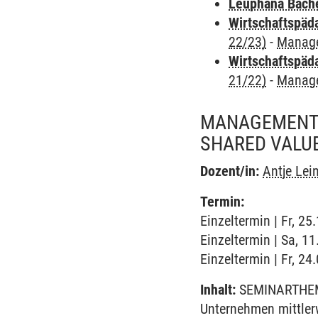
Leuphana Bach
Wirtschaftspäd
22/23)
-
Manag
Wirtschaftspäd
21/22)
-
Manag
MANAGEMENT -
SHARED VALU
Dozent/in:
Antje Lei
Termin:
Einzeltermin | Fr, 25
Einzeltermin | Sa, 1
Einzeltermin | Fr, 24
Inhalt:
SEMINARTHEMA:
Unternehmen mittlerw