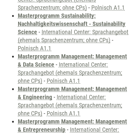
Sprachenzentrum; ohne CPs)
-
Polnisch A1.1
Masterprogramm Sustainability:
Nachhaltigkeitswissenschaft - Sustainability
Science
-
International Center: Sprachangebot
(ehemals Sprachenzentrum; ohne CPs)
-
Polnisch A1.1
Masterprogramm Management: Management
& Data Science
-
International Center:
Sprachangebot (ehemals Sprachenzentrum;
ohne CPs)
-
Polnisch A1.1
Masterprogramm Management: Management
& Engineering
-
International Center:
Sprachangebot (ehemals Sprachenzentrum;
ohne CPs)
-
Polnisch A1.1
Masterprogramm Management: Management
& Entrepreneurship
-
International Center: