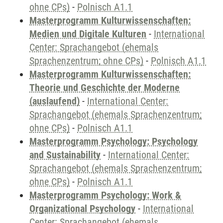
ohne CPs)
-
Polnisch A1.1
Masterprogramm Kulturwissenschaften:
Medien und Digitale Kulturen
-
International
Center: Sprachangebot (ehemals
Sprachenzentrum; ohne CPs)
-
Polnisch A1.1
Masterprogramm Kulturwissenschaften:
Theorie und Geschichte der Moderne
(auslaufend)
-
International Center:
Sprachangebot (ehemals Sprachenzentrum;
ohne CPs)
-
Polnisch A1.1
Masterprogramm Psychology: Psychology
and Sustainability
-
International Center:
Sprachangebot (ehemals Sprachenzentrum;
ohne CPs)
-
Polnisch A1.1
Masterprogramm Psychology: Work &
Organizational Psychology
-
International
Center: Sprachangebot (ehemals