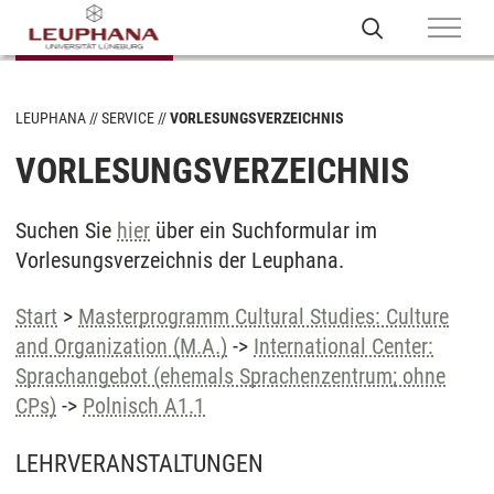
LEUPHANA
SERVICE
VORLESUNGSVERZEICHNIS
VORLESUNGSVERZEICHNIS
Suchen Sie
hier
über ein Suchformular im
Vorlesungsverzeichnis der Leuphana.
Start
>
Masterprogramm Cultural Studies: Culture
and Organization (M.A.)
->
International Center:
Sprachangebot (ehemals Sprachenzentrum; ohne
CPs)
->
Polnisch A1.1
LEHRVERANSTALTUNGEN