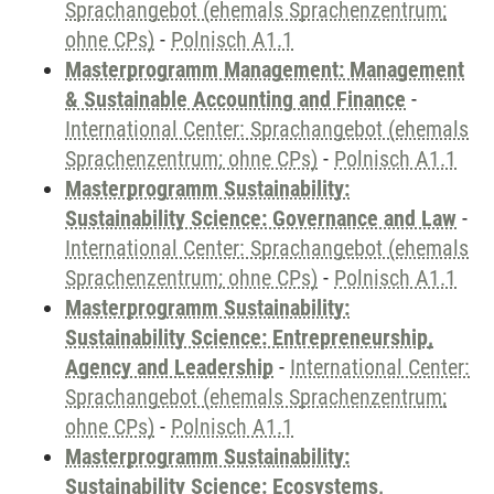
Sprachangebot (ehemals Sprachenzentrum;
ohne CPs)
-
Polnisch A1.1
Masterprogramm Management: Management
& Sustainable Accounting and Finance
-
International Center: Sprachangebot (ehemals
Sprachenzentrum; ohne CPs)
-
Polnisch A1.1
Masterprogramm Sustainability:
Sustainability Science: Governance and Law
-
International Center: Sprachangebot (ehemals
Sprachenzentrum; ohne CPs)
-
Polnisch A1.1
Masterprogramm Sustainability:
Sustainability Science: Entrepreneurship,
Agency and Leadership
-
International Center:
Sprachangebot (ehemals Sprachenzentrum;
ohne CPs)
-
Polnisch A1.1
Masterprogramm Sustainability:
Sustainability Science: Ecosystems,