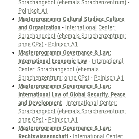
Sprachangebot (ehemals Sprachenzentrum)
-
Polnisch A1
Masterprogramm Cultural Studies: Culture
and Organization
-
International Center:
Sprachangebot (ehemals Sprachenzentrum;
ohne CPs)
-
Polnisch A1
Masterprogramm Governance & Law:
International Economic Law
-
International
Center: Sprachangebot (ehemals
Sprachenzentrum; ohne CPs)
-
Polnisch A1
Masterprogramm Governance & Law:
International Law of Global Security, Peace
and Development
-
International Center:
Sprachangebot (ehemals Sprachenzentrum;
ohne CPs)
-
Polnisch A1
Masterprogramm Governance & Law:
Rechtswissenschaft
-
International Center: