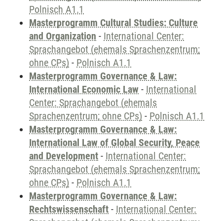
Polnisch A1.1
Masterprogramm Cultural Studies: Culture
and Organization
-
International Center:
Sprachangebot (ehemals Sprachenzentrum;
ohne CPs)
-
Polnisch A1.1
Masterprogramm Governance & Law:
International Economic Law
-
International
Center: Sprachangebot (ehemals
Sprachenzentrum; ohne CPs)
-
Polnisch A1.1
Masterprogramm Governance & Law:
International Law of Global Security, Peace
and Development
-
International Center:
Sprachangebot (ehemals Sprachenzentrum;
ohne CPs)
-
Polnisch A1.1
Masterprogramm Governance & Law:
Rechtswissenschaft
-
International Center: