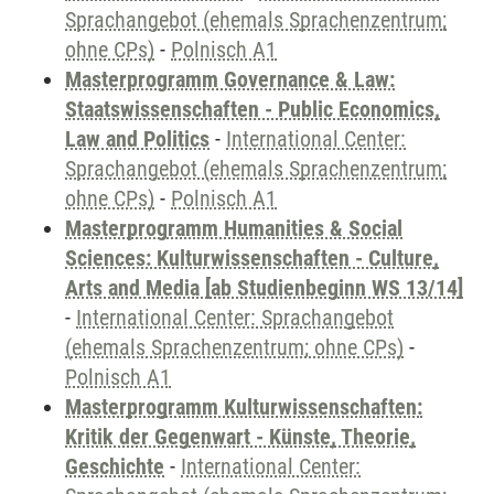
Sprachangebot (ehemals Sprachenzentrum;
ohne CPs)
-
Polnisch A1
Masterprogramm Governance & Law:
Staatswissenschaften - Public Economics,
Law and Politics
-
International Center:
Sprachangebot (ehemals Sprachenzentrum;
ohne CPs)
-
Polnisch A1
Masterprogramm Humanities & Social
Sciences: Kulturwissenschaften - Culture,
Arts and Media [ab Studienbeginn WS 13/14]
-
International Center: Sprachangebot
(ehemals Sprachenzentrum; ohne CPs)
-
Polnisch A1
Masterprogramm Kulturwissenschaften:
Kritik der Gegenwart - Künste, Theorie,
Geschichte
-
International Center: