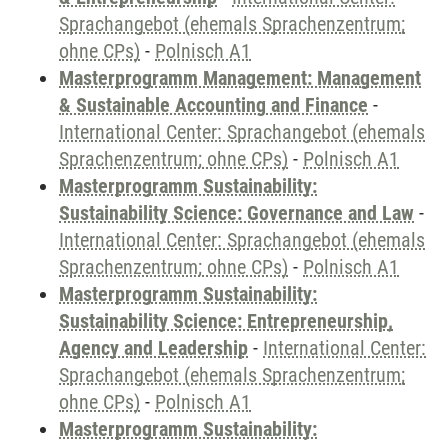
Sprachangebot (ehemals Sprachenzentrum;
ohne CPs)
-
Polnisch A1
Masterprogramm Management: Management
& Sustainable Accounting and Finance
-
International Center: Sprachangebot (ehemals
Sprachenzentrum; ohne CPs)
-
Polnisch A1
Masterprogramm Sustainability:
Sustainability Science: Governance and Law
-
International Center: Sprachangebot (ehemals
Sprachenzentrum; ohne CPs)
-
Polnisch A1
Masterprogramm Sustainability:
Sustainability Science: Entrepreneurship,
Agency and Leadership
-
International Center:
Sprachangebot (ehemals Sprachenzentrum;
ohne CPs)
-
Polnisch A1
Masterprogramm Sustainability: