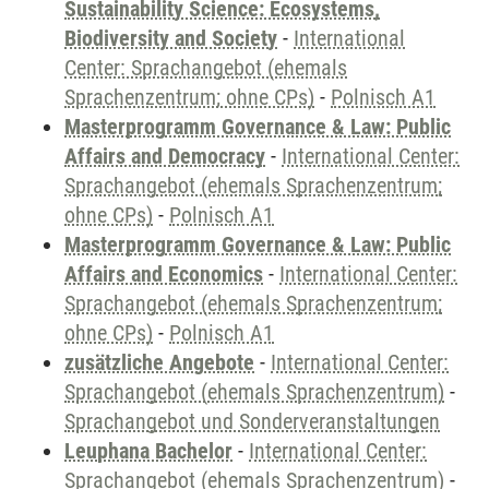
Sustainability Science: Ecosystems,
Biodiversity and Society
-
International
Center: Sprachangebot (ehemals
Sprachenzentrum; ohne CPs)
-
Polnisch A1
Masterprogramm Governance & Law: Public
Affairs and Democracy
-
International Center:
Sprachangebot (ehemals Sprachenzentrum;
ohne CPs)
-
Polnisch A1
Masterprogramm Governance & Law: Public
Affairs and Economics
-
International Center:
Sprachangebot (ehemals Sprachenzentrum;
ohne CPs)
-
Polnisch A1
zusätzliche Angebote
-
International Center:
Sprachangebot (ehemals Sprachenzentrum)
-
Sprachangebot und Sonderveranstaltungen
Leuphana Bachelor
-
International Center:
Sprachangebot (ehemals Sprachenzentrum)
-