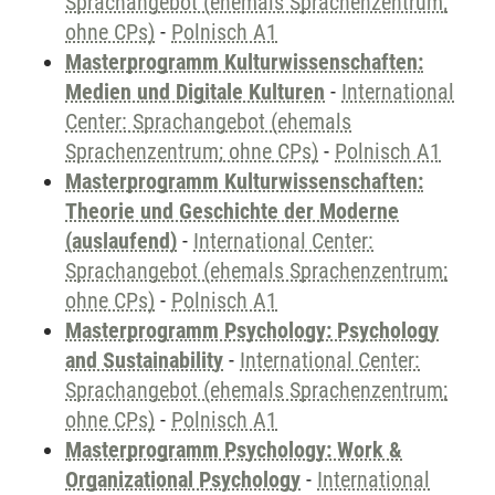
Sprachangebot (ehemals Sprachenzentrum;
ohne CPs)
-
Polnisch A1
Masterprogramm Kulturwissenschaften:
Medien und Digitale Kulturen
-
International
Center: Sprachangebot (ehemals
Sprachenzentrum; ohne CPs)
-
Polnisch A1
Masterprogramm Kulturwissenschaften:
Theorie und Geschichte der Moderne
(auslaufend)
-
International Center:
Sprachangebot (ehemals Sprachenzentrum;
ohne CPs)
-
Polnisch A1
Masterprogramm Psychology: Psychology
and Sustainability
-
International Center:
Sprachangebot (ehemals Sprachenzentrum;
ohne CPs)
-
Polnisch A1
Masterprogramm Psychology: Work &
Organizational Psychology
-
International