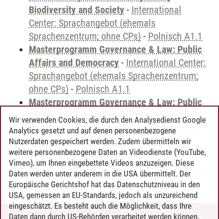
Biodiversity and Society
-
International
Center: Sprachangebot (ehemals
Sprachenzentrum; ohne CPs)
-
Polnisch A1.1
Masterprogramm Governance & Law: Public
Affairs and Democracy
-
International Center:
Sprachangebot (ehemals Sprachenzentrum;
ohne CPs)
-
Polnisch A1.1
Masterprogramm Governance & Law: Public
Affairs and Economics
-
International Center:
Wir verwenden Cookies, die durch den Analysedienst Google
Sprachangebot (ehemals Sprachenzentrum;
Analytics gesetzt und auf denen personenbezogene
ohne CPs)
-
Polnisch A1.1
Nutzerdaten gespeichert werden. Zudem übermitteln wir
weitere personenbezogene Daten an Videodienste (YouTube,
Vimeo), um Ihnen eingebettete Videos anzuzeigen. Diese
Daten werden unter anderem in die USA übermittelt. Der
Europäische Gerichtshof hat das Datenschutzniveau in den
Timo Leder
/
30.06.2024
USA, gemessen an EU-Standards, jedoch als unzureichend
eingeschätzt. Es besteht auch die Möglichkeit, dass Ihre
Daten dann durch US-Behörden verarbeitet werden können.