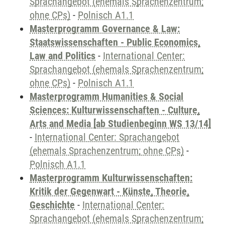
Sprachangebot (ehemals Sprachenzentrum;
ohne CPs)
-
Polnisch A1.1
Masterprogramm Governance & Law:
Staatswissenschaften - Public Economics,
Law and Politics
-
International Center:
Sprachangebot (ehemals Sprachenzentrum;
ohne CPs)
-
Polnisch A1.1
Masterprogramm Humanities & Social
Sciences: Kulturwissenschaften - Culture,
Arts and Media [ab Studienbeginn WS 13/14]
-
International Center: Sprachangebot
(ehemals Sprachenzentrum; ohne CPs)
-
Polnisch A1.1
Masterprogramm Kulturwissenschaften:
Kritik der Gegenwart - Künste, Theorie,
Geschichte
-
International Center:
Sprachangebot (ehemals Sprachenzentrum;