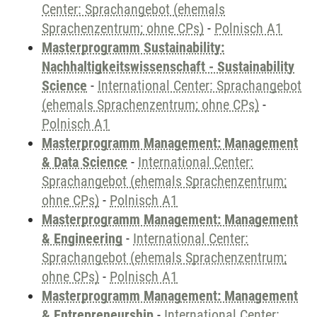
Center: Sprachangebot (ehemals
Sprachenzentrum; ohne CPs)
-
Polnisch A1
Masterprogramm Sustainability:
Nachhaltigkeitswissenschaft - Sustainability
Science
-
International Center: Sprachangebot
(ehemals Sprachenzentrum; ohne CPs)
-
Polnisch A1
Masterprogramm Management: Management
& Data Science
-
International Center:
Sprachangebot (ehemals Sprachenzentrum;
ohne CPs)
-
Polnisch A1
Masterprogramm Management: Management
& Engineering
-
International Center:
Sprachangebot (ehemals Sprachenzentrum;
ohne CPs)
-
Polnisch A1
Masterprogramm Management: Management
& Entrepreneurship
-
International Center: