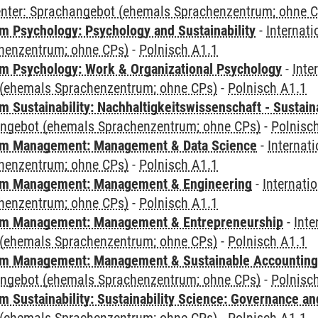
Center: Sprachangebot (ehemals Sprachenzentrum; ohne 
 Psychology: Psychology and Sustainability
-
Internat
henzentrum; ohne CPs)
-
Polnisch A1.1
 Psychology: Work & Organizational Psychology
-
Inte
(ehemals Sprachenzentrum; ohne CPs)
-
Polnisch A1.1
Sustainability: Nachhaltigkeitswissenschaft - Sustaina
angebot (ehemals Sprachenzentrum; ohne CPs)
-
Polnisc
m Management: Management & Data Science
-
Internat
henzentrum; ohne CPs)
-
Polnisch A1.1
m Management: Management & Engineering
-
Internati
henzentrum; ohne CPs)
-
Polnisch A1.1
m Management: Management & Entrepreneurship
-
Inte
(ehemals Sprachenzentrum; ohne CPs)
-
Polnisch A1.1
m Management: Management & Sustainable Accounting
angebot (ehemals Sprachenzentrum; ohne CPs)
-
Polnisc
 Sustainability: Sustainability Science: Governance a