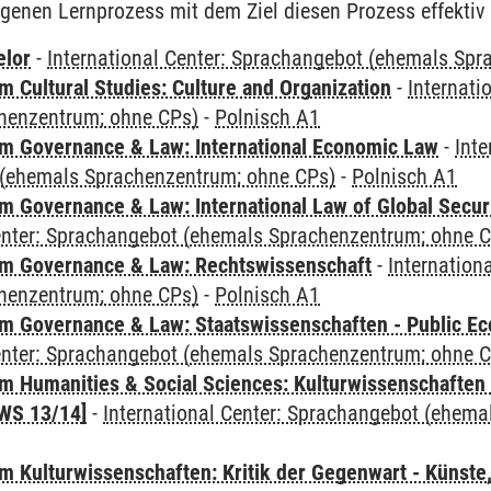
igenen Lernprozess mit dem Ziel diesen Prozess effektiv 
elor
-
International Center: Sprachangebot (ehemals Sp
 Cultural Studies: Culture and Organization
-
Internati
henzentrum; ohne CPs)
-
Polnisch A1
 Governance & Law: International Economic Law
-
Inte
(ehemals Sprachenzentrum; ohne CPs)
-
Polnisch A1
 Governance & Law: International Law of Global Secur
Center: Sprachangebot (ehemals Sprachenzentrum; ohne 
m Governance & Law: Rechtswissenschaft
-
Internation
henzentrum; ohne CPs)
-
Polnisch A1
 Governance & Law: Staatswissenschaften - Public Eco
Center: Sprachangebot (ehemals Sprachenzentrum; ohne 
 Humanities & Social Sciences: Kulturwissenschaften -
WS 13/14]
-
International Center: Sprachangebot (ehem
 Kulturwissenschaften: Kritik der Gegenwart - Künste,