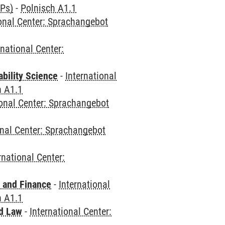
CPs)
-
Polnisch A1.1
ional Center: Sprachangebot
rnational Center:
bility Science
-
International
h A1.1
ional Center: Sprachangebot
onal Center: Sprachangebot
rnational Center:
 and Finance
-
International
h A1.1
nd Law
-
International Center: