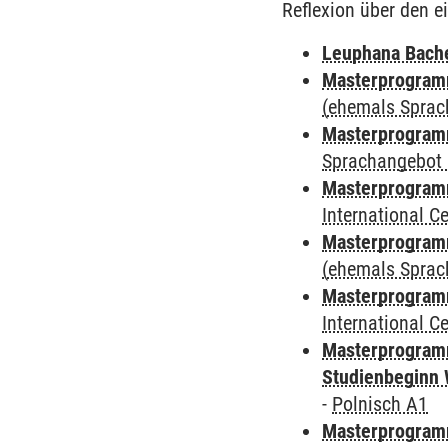
Reflexion über den e
Leuphana Bach
Masterprogramm
(ehemals Sprac
Masterprogramm
Sprachangebot 
Masterprogramm
International 
Masterprogram
(ehemals Sprac
Masterprogramm
International 
Masterprogramm
Studienbeginn 
-
Polnisch A1
Masterprogramm