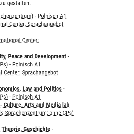
zu gestalten.
rachenzentrum)
-
Polnisch A1
onal Center: Sprachangebot
rnational Center:
ity, Peace and Development
-
CPs)
-
Polnisch A1
al Center: Sprachangebot
nomics, Law and Politics
-
CPs)
-
Polnisch A1
 Culture, Arts and Media [ab
als Sprachenzentrum; ohne CPs)
 Theorie, Geschichte
-