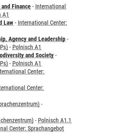
 and Finance
-
International
h A1
nd Law
-
International Center:
hip, Agency and Leadership
-
CPs)
-
Polnisch A1
odiversity and Society
-
CPs)
-
Polnisch A1
ternational Center:
ternational Center:
Sprachenzentrum)
-
rachenzentrum)
-
Polnisch A1.1
onal Center: Sprachangebot