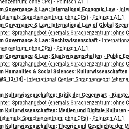
henzentrum; ohne CPs)
-
Polnisch A1.1
 Governance & Law: International Economic Law
-
Inte
(ehemals Sprachenzentrum; ohne CPs)
-
Polnisch A1.1
 Governance & Law: International Law of Global Secur
Center: Sprachangebot (ehemals Sprachenzentrum; ohne 
m Governance & Law: Rechtswissenschaft
-
Internation
henzentrum; ohne CPs)
-
Polnisch A1.1
 Governance & Law: Staatswissenschaften - Public Eco
Center: Sprachangebot (ehemals Sprachenzentrum; ohne 
 Humanities & Social Sciences: Kulturwissenschaften -
WS 13/14]
-
International Center: Sprachangebot (ehem
 Kulturwissenschaften: Kritik der Gegenwart - Künste,
Center: Sprachangebot (ehemals Sprachenzentrum; ohne 
 Kulturwissenschaften: Medien und Digitale Kulturen
(ehemals Sprachenzentrum; ohne CPs)
-
Polnisch A1.1
 Kulturwissenschaften: Theorie und Geschichte der M