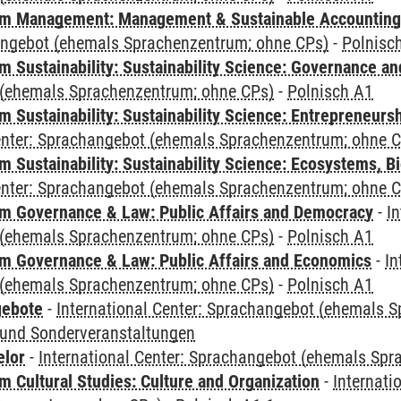
m Management: Management & Sustainable Accounting
angebot (ehemals Sprachenzentrum; ohne CPs)
-
Polnisc
 Sustainability: Sustainability Science: Governance a
(ehemals Sprachenzentrum; ohne CPs)
-
Polnisch A1
 Sustainability: Sustainability Science: Entrepreneurs
Center: Sprachangebot (ehemals Sprachenzentrum; ohne 
Sustainability: Sustainability Science: Ecosystems, Bi
Center: Sprachangebot (ehemals Sprachenzentrum; ohne 
 Governance & Law: Public Affairs and Democracy
-
In
(ehemals Sprachenzentrum; ohne CPs)
-
Polnisch A1
 Governance & Law: Public Affairs and Economics
-
In
(ehemals Sprachenzentrum; ohne CPs)
-
Polnisch A1
gebote
-
International Center: Sprachangebot (ehemals 
und Sonderveranstaltungen
elor
-
International Center: Sprachangebot (ehemals Sp
 Cultural Studies: Culture and Organization
-
Internati