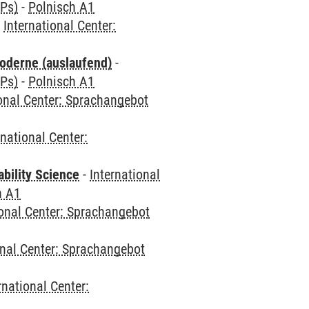
CPs)
-
Polnisch A1
-
International Center:
oderne (auslaufend)
-
CPs)
-
Polnisch A1
ional Center: Sprachangebot
rnational Center:
bility Science
-
International
h A1
ional Center: Sprachangebot
onal Center: Sprachangebot
rnational Center: