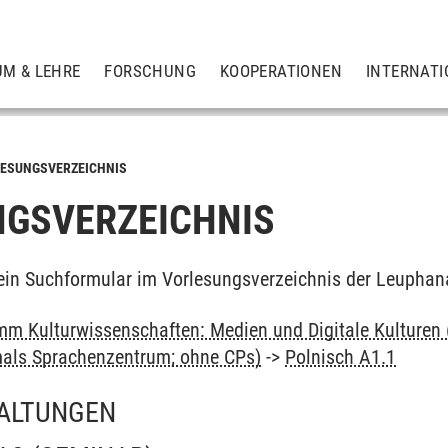
UM & LEHRE
FORSCHUNG
KOOPERATIONEN
INTERNATI
ESUNGSVERZEICHNIS
GSVERZEICHNIS
ein Suchformular im Vorlesungsverzeichnis der Leuphan
m Kulturwissenschaften: Medien und Digitale Kulturen 
als Sprachenzentrum; ohne CPs)
->
Polnisch A1.1
ALTUNGEN