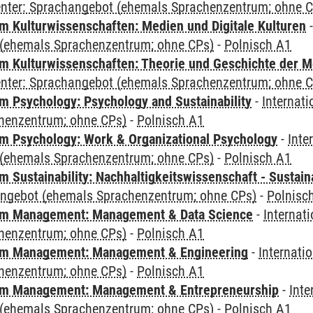
Center: Sprachangebot (ehemals Sprachenzentrum; ohne 
 Kulturwissenschaften: Medien und Digitale Kulturen
(ehemals Sprachenzentrum; ohne CPs)
-
Polnisch A1
 Kulturwissenschaften: Theorie und Geschichte der M
Center: Sprachangebot (ehemals Sprachenzentrum; ohne 
 Psychology: Psychology and Sustainability
-
Internat
henzentrum; ohne CPs)
-
Polnisch A1
 Psychology: Work & Organizational Psychology
-
Inte
(ehemals Sprachenzentrum; ohne CPs)
-
Polnisch A1
Sustainability: Nachhaltigkeitswissenschaft - Sustaina
angebot (ehemals Sprachenzentrum; ohne CPs)
-
Polnisc
m Management: Management & Data Science
-
Internat
henzentrum; ohne CPs)
-
Polnisch A1
m Management: Management & Engineering
-
Internati
henzentrum; ohne CPs)
-
Polnisch A1
m Management: Management & Entrepreneurship
-
Inte
(ehemals Sprachenzentrum; ohne CPs)
-
Polnisch A1