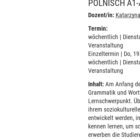
POLNISCH A1-
Dozent/in:
Katarzyna
Termin:
wöchentlich | Diensta
Veranstaltung
Einzeltermin | Do, 1
wöchentlich | Diensta
Veranstaltung
Inhalt:
Am Anfang des
Grammatik und Worts
Lernschwerpunkt. Übe
ihrem soziokulturell
entwickelt werden, i
kennen lernen, um so
erwerben die Studie