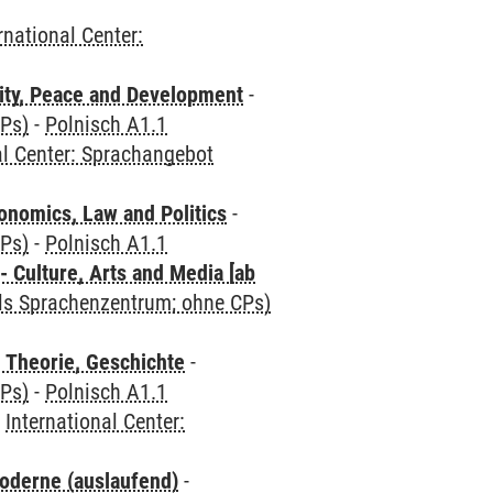
rnational Center:
ity, Peace and Development
-
CPs)
-
Polnisch A1.1
al Center: Sprachangebot
nomics, Law and Politics
-
CPs)
-
Polnisch A1.1
 Culture, Arts and Media [ab
als Sprachenzentrum; ohne CPs)
 Theorie, Geschichte
-
CPs)
-
Polnisch A1.1
-
International Center:
oderne (auslaufend)
-