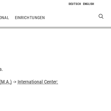
ONAL
EINRICHTUNGEN
a.
(M.A.)
->
International Center: