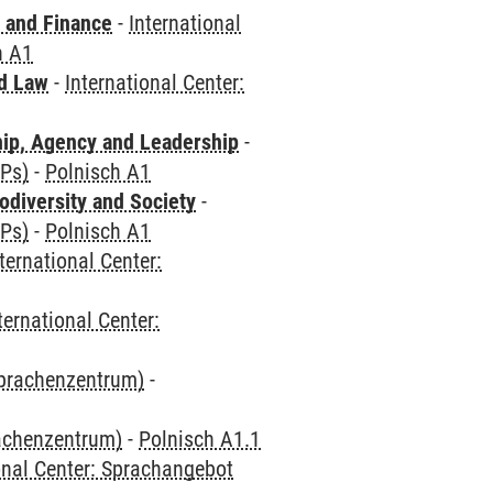
 and Finance
-
International
h A1
nd Law
-
International Center:
hip, Agency and Leadership
-
CPs)
-
Polnisch A1
odiversity and Society
-
CPs)
-
Polnisch A1
ternational Center:
ternational Center:
Sprachenzentrum)
-
rachenzentrum)
-
Polnisch A1.1
onal Center: Sprachangebot