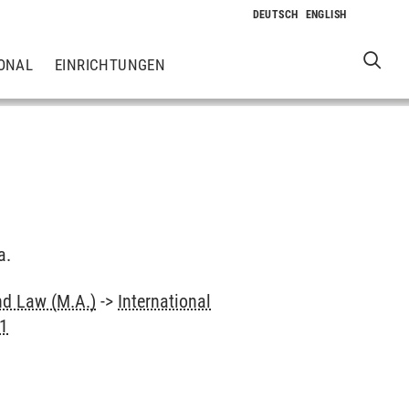
ONAL
EINRICHTUNGEN
a.
nd Law (M.A.)
->
International
.1