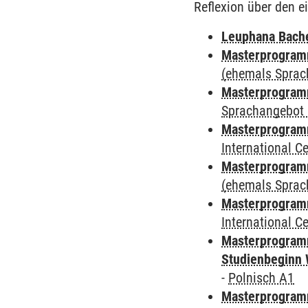
Reflexion über den e
Leuphana Bach
Masterprogramm
(ehemals Sprac
Masterprogramm
Sprachangebot 
Masterprogramm
International 
Masterprogram
(ehemals Sprac
Masterprogramm
International 
Masterprogramm
Studienbeginn 
-
Polnisch A1
Masterprogramm