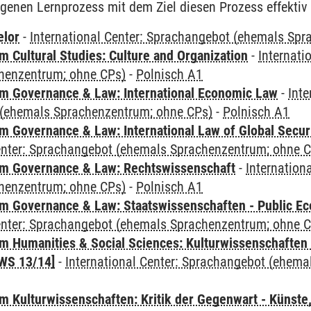
igenen Lernprozess mit dem Ziel diesen Prozess effektiv 
elor
-
International Center: Sprachangebot (ehemals Sp
 Cultural Studies: Culture and Organization
-
Internati
henzentrum; ohne CPs)
-
Polnisch A1
 Governance & Law: International Economic Law
-
Inte
(ehemals Sprachenzentrum; ohne CPs)
-
Polnisch A1
 Governance & Law: International Law of Global Secur
Center: Sprachangebot (ehemals Sprachenzentrum; ohne 
m Governance & Law: Rechtswissenschaft
-
Internation
henzentrum; ohne CPs)
-
Polnisch A1
 Governance & Law: Staatswissenschaften - Public Eco
Center: Sprachangebot (ehemals Sprachenzentrum; ohne 
 Humanities & Social Sciences: Kulturwissenschaften -
WS 13/14]
-
International Center: Sprachangebot (ehem
 Kulturwissenschaften: Kritik der Gegenwart - Künste,