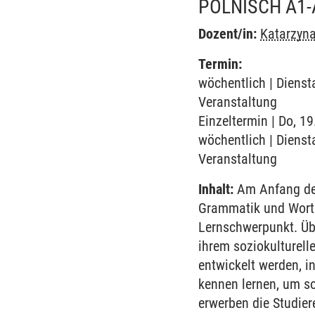
POLNISCH A1-
Dozent/in:
Katarzyna
Termin:
wöchentlich | Diensta
Veranstaltung
Einzeltermin | Do, 1
wöchentlich | Diensta
Veranstaltung
Inhalt:
Am Anfang des
Grammatik und Worts
Lernschwerpunkt. Übe
ihrem soziokulturell
entwickelt werden, i
kennen lernen, um so
erwerben die Studie