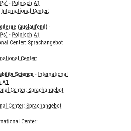
CPs)
-
Polnisch A1
-
International Center:
oderne (auslaufend)
-
CPs)
-
Polnisch A1
ional Center: Sprachangebot
rnational Center:
bility Science
-
International
h A1
ional Center: Sprachangebot
onal Center: Sprachangebot
rnational Center: