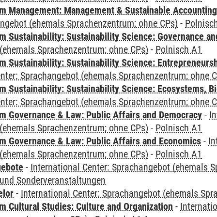
m Management: Management & Sustainable Accounting
angebot (ehemals Sprachenzentrum; ohne CPs)
-
Polnisc
 Sustainability: Sustainability Science: Governance a
(ehemals Sprachenzentrum; ohne CPs)
-
Polnisch A1
 Sustainability: Sustainability Science: Entrepreneurs
Center: Sprachangebot (ehemals Sprachenzentrum; ohne 
Sustainability: Sustainability Science: Ecosystems, Bi
Center: Sprachangebot (ehemals Sprachenzentrum; ohne 
 Governance & Law: Public Affairs and Democracy
-
In
(ehemals Sprachenzentrum; ohne CPs)
-
Polnisch A1
 Governance & Law: Public Affairs and Economics
-
In
(ehemals Sprachenzentrum; ohne CPs)
-
Polnisch A1
gebote
-
International Center: Sprachangebot (ehemals 
und Sonderveranstaltungen
elor
-
International Center: Sprachangebot (ehemals Sp
 Cultural Studies: Culture and Organization
-
Internati