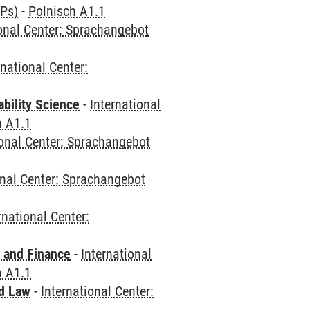
CPs)
-
Polnisch A1.1
ional Center: Sprachangebot
rnational Center:
bility Science
-
International
h A1.1
ional Center: Sprachangebot
onal Center: Sprachangebot
rnational Center:
 and Finance
-
International
h A1.1
nd Law
-
International Center: