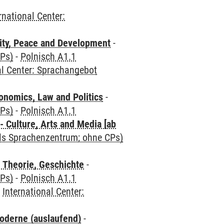
rnational Center:
ity, Peace and Development
-
CPs)
-
Polnisch A1.1
al Center: Sprachangebot
nomics, Law and Politics
-
CPs)
-
Polnisch A1.1
 Culture, Arts and Media [ab
als Sprachenzentrum; ohne CPs)
 Theorie, Geschichte
-
CPs)
-
Polnisch A1.1
-
International Center:
oderne (auslaufend)
-