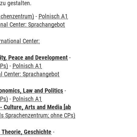
zu gestalten.
rachenzentrum)
-
Polnisch A1
onal Center: Sprachangebot
rnational Center:
ity, Peace and Development
-
CPs)
-
Polnisch A1
al Center: Sprachangebot
nomics, Law and Politics
-
CPs)
-
Polnisch A1
 Culture, Arts and Media [ab
als Sprachenzentrum; ohne CPs)
 Theorie, Geschichte
-