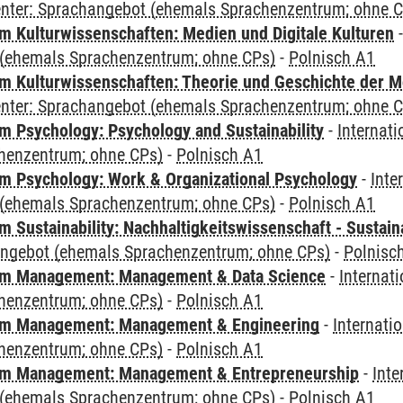
Center: Sprachangebot (ehemals Sprachenzentrum; ohne 
 Kulturwissenschaften: Medien und Digitale Kulturen
(ehemals Sprachenzentrum; ohne CPs)
-
Polnisch A1
 Kulturwissenschaften: Theorie und Geschichte der M
Center: Sprachangebot (ehemals Sprachenzentrum; ohne 
 Psychology: Psychology and Sustainability
-
Internat
henzentrum; ohne CPs)
-
Polnisch A1
 Psychology: Work & Organizational Psychology
-
Inte
(ehemals Sprachenzentrum; ohne CPs)
-
Polnisch A1
Sustainability: Nachhaltigkeitswissenschaft - Sustaina
angebot (ehemals Sprachenzentrum; ohne CPs)
-
Polnisc
m Management: Management & Data Science
-
Internat
henzentrum; ohne CPs)
-
Polnisch A1
m Management: Management & Engineering
-
Internati
henzentrum; ohne CPs)
-
Polnisch A1
m Management: Management & Entrepreneurship
-
Inte
(ehemals Sprachenzentrum; ohne CPs)
-
Polnisch A1