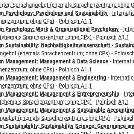
Center: Sprachangebot (ehemals Sprachenzentrum; ohne 
 Psychology: Psychology and Sustainability
-
Internat
henzentrum; ohne CPs)
-
Polnisch A1.1
 Psychology: Work & Organizational Psychology
-
Inte
(ehemals Sprachenzentrum; ohne CPs)
-
Polnisch A1.1
Sustainability: Nachhaltigkeitswissenschaft - Sustaina
angebot (ehemals Sprachenzentrum; ohne CPs)
-
Polnisc
m Management: Management & Data Science
-
Internat
henzentrum; ohne CPs)
-
Polnisch A1.1
m Management: Management & Engineering
-
Internati
henzentrum; ohne CPs)
-
Polnisch A1.1
m Management: Management & Entrepreneurship
-
Inte
(ehemals Sprachenzentrum; ohne CPs)
-
Polnisch A1.1
m Management: Management & Sustainable Accounting
angebot (ehemals Sprachenzentrum; ohne CPs)
-
Polnisc
 Sustainability: Sustainability Science: Governance a