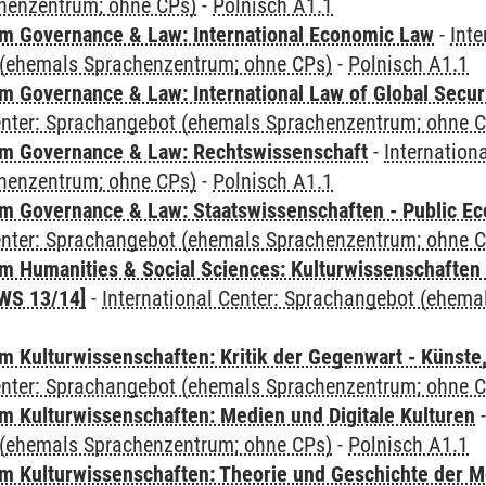
henzentrum; ohne CPs)
-
Polnisch A1.1
 Governance & Law: International Economic Law
-
Inte
(ehemals Sprachenzentrum; ohne CPs)
-
Polnisch A1.1
 Governance & Law: International Law of Global Secur
Center: Sprachangebot (ehemals Sprachenzentrum; ohne 
m Governance & Law: Rechtswissenschaft
-
Internation
henzentrum; ohne CPs)
-
Polnisch A1.1
 Governance & Law: Staatswissenschaften - Public Eco
Center: Sprachangebot (ehemals Sprachenzentrum; ohne 
 Humanities & Social Sciences: Kulturwissenschaften -
WS 13/14]
-
International Center: Sprachangebot (ehem
 Kulturwissenschaften: Kritik der Gegenwart - Künste,
Center: Sprachangebot (ehemals Sprachenzentrum; ohne 
 Kulturwissenschaften: Medien und Digitale Kulturen
(ehemals Sprachenzentrum; ohne CPs)
-
Polnisch A1.1
 Kulturwissenschaften: Theorie und Geschichte der M