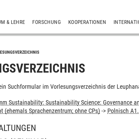
UM & LEHRE
FORSCHUNG
KOOPERATIONEN
INTERNATI
ESUNGSVERZEICHNIS
GSVERZEICHNIS
ein Suchformular im Vorlesungsverzeichnis der Leuphan
m Sustainability: Sustainability Science: Governance a
ot (ehemals Sprachenzentrum; ohne CPs)
->
Polnisch A1
ALTUNGEN