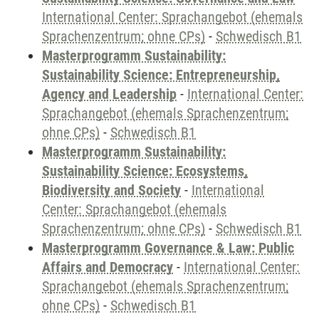
International Center: Sprachangebot (ehemals
Sprachenzentrum; ohne CPs)
-
Schwedisch B1
Masterprogramm Sustainability:
Sustainability Science: Entrepreneurship,
Agency and Leadership
-
International Center:
Sprachangebot (ehemals Sprachenzentrum;
ohne CPs)
-
Schwedisch B1
Masterprogramm Sustainability:
Sustainability Science: Ecosystems,
Biodiversity and Society
-
International
Center: Sprachangebot (ehemals
Sprachenzentrum; ohne CPs)
-
Schwedisch B1
Masterprogramm Governance & Law: Public
Affairs and Democracy
-
International Center:
Sprachangebot (ehemals Sprachenzentrum;
ohne CPs)
-
Schwedisch B1