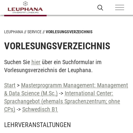
LEUPHANA
SERVICE
VORLESUNGSVERZEICHNIS
VORLESUNGSVERZEICHNIS
Suchen Sie
hier
über ein Suchformular im
Vorlesungsverzeichnis der Leuphana.
Start
>
Masterprogramm Management: Management
& Data Science (M.Sc.)
->
International Center:
Sprachangebot (ehemals Sprachenzentrum; ohne
CPs)
->
Schwedisch B1
LEHRVERANSTALTUNGEN