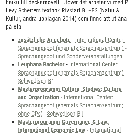
haiku till deckarnovell. Utöver det arbetar vi med P.
Levy Scherrers textbok Rivstart B1+B2 (Natur &
Kultur, andra upplagan 2014) som finns att utlåna
på Bib.
zusätzliche Angebote
-
International Center:
Sprachangebot (ehemals Sprachenzentrum)
-
Sprachangebot und Sonderveranstaltungen
Leuphana Bachelor
-
International Center:
Sprachangebot (ehemals Sprachenzentrum)
-
Schwedisch B1
Masterprogramm Cultural Studies: Culture
and Organization
-
International Center:
Sprachangebot (ehemals Sprachenzentrum;
ohne CPs)
-
Schwedisch B1
Masterprogramm Governance & Law:
International Economic Law
-
International