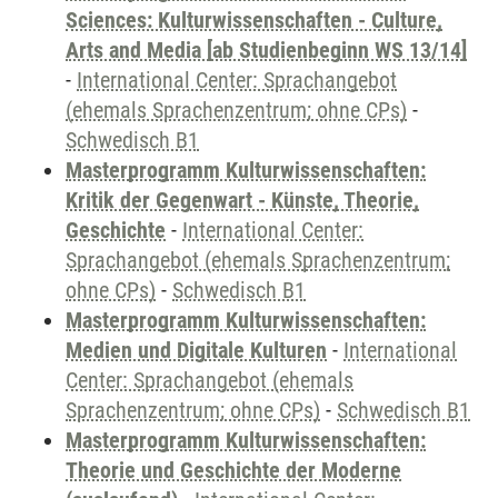
Sciences: Kulturwissenschaften - Culture,
Arts and Media [ab Studienbeginn WS 13/14]
-
International Center: Sprachangebot
(ehemals Sprachenzentrum; ohne CPs)
-
Schwedisch B1
Masterprogramm Kulturwissenschaften:
Kritik der Gegenwart - Künste, Theorie,
Geschichte
-
International Center:
Sprachangebot (ehemals Sprachenzentrum;
ohne CPs)
-
Schwedisch B1
Masterprogramm Kulturwissenschaften:
Medien und Digitale Kulturen
-
International
Center: Sprachangebot (ehemals
Sprachenzentrum; ohne CPs)
-
Schwedisch B1
Masterprogramm Kulturwissenschaften:
Theorie und Geschichte der Moderne