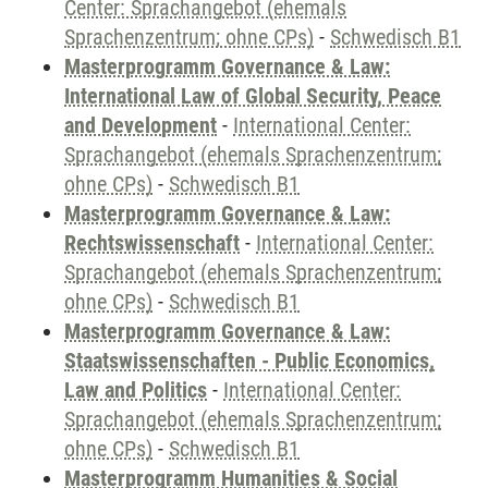
Center: Sprachangebot (ehemals
Sprachenzentrum; ohne CPs)
-
Schwedisch B1
Masterprogramm Governance & Law:
International Law of Global Security, Peace
and Development
-
International Center:
Sprachangebot (ehemals Sprachenzentrum;
ohne CPs)
-
Schwedisch B1
Masterprogramm Governance & Law:
Rechtswissenschaft
-
International Center:
Sprachangebot (ehemals Sprachenzentrum;
ohne CPs)
-
Schwedisch B1
Masterprogramm Governance & Law:
Staatswissenschaften - Public Economics,
Law and Politics
-
International Center:
Sprachangebot (ehemals Sprachenzentrum;
ohne CPs)
-
Schwedisch B1
Masterprogramm Humanities & Social