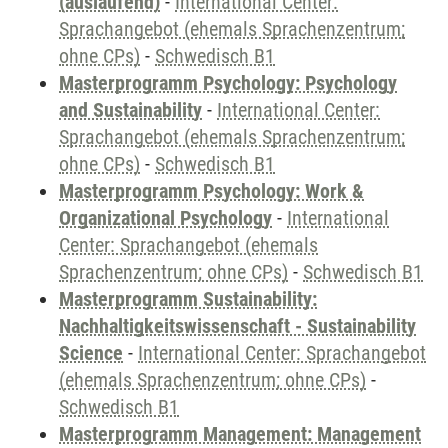
(auslaufend)
-
International Center:
Sprachangebot (ehemals Sprachenzentrum;
ohne CPs)
-
Schwedisch B1
Masterprogramm Psychology: Psychology
and Sustainability
-
International Center:
Sprachangebot (ehemals Sprachenzentrum;
ohne CPs)
-
Schwedisch B1
Masterprogramm Psychology: Work &
Organizational Psychology
-
International
Center: Sprachangebot (ehemals
Sprachenzentrum; ohne CPs)
-
Schwedisch B1
Masterprogramm Sustainability:
Nachhaltigkeitswissenschaft - Sustainability
Science
-
International Center: Sprachangebot
(ehemals Sprachenzentrum; ohne CPs)
-
Schwedisch B1
Masterprogramm Management: Management