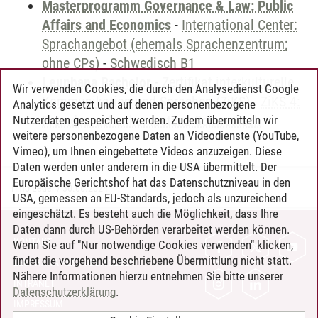
Masterprogramm Governance & Law: Public
Affairs and Economics
-
International Center:
Sprachangebot (ehemals Sprachenzentrum;
ohne CPs)
-
Schwedisch B1
Leuphana Bachelor
-
Zertifikat interkulturelle
Wir verwenden Cookies, die durch den Analysedienst Google
Kommunikation und Sprachen (ZiKS)
-
ZiKS 4:
Analytics gesetzt und auf denen personenbezogene
Fremdsprachenkompetenz Schwedisch
Nutzerdaten gespeichert werden. Zudem übermitteln wir
weitere personenbezogene Daten an Videodienste (YouTube,
Vimeo), um Ihnen eingebettete Videos anzuzeigen. Diese
Daten werden unter anderem in die USA übermittelt. Der
Europäische Gerichtshof hat das Datenschutzniveau in den
Timo Leder
/
30.06.2024
USA, gemessen an EU-Standards, jedoch als unzureichend
eingeschätzt. Es besteht auch die Möglichkeit, dass Ihre
Daten dann durch US-Behörden verarbeitet werden können.
KONTAKT
Wenn Sie auf "Nur notwendige Cookies verwenden" klicken,
findet die vorgehend beschriebene Übermittlung nicht statt.
LEUPHANA ALS ARBEITGEBER
Nähere Informationen hierzu entnehmen Sie bitte unserer
INTRANET
Datenschutzerklärung
.
IMPRESSUM