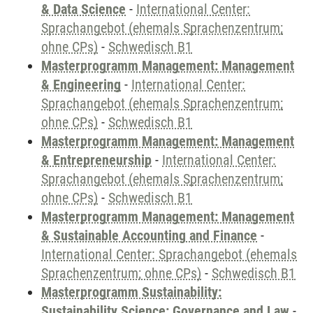
& Data Science
-
International Center:
Sprachangebot (ehemals Sprachenzentrum;
ohne CPs)
-
Schwedisch B1
Masterprogramm Management: Management
& Engineering
-
International Center:
Sprachangebot (ehemals Sprachenzentrum;
ohne CPs)
-
Schwedisch B1
Masterprogramm Management: Management
& Entrepreneurship
-
International Center:
Sprachangebot (ehemals Sprachenzentrum;
ohne CPs)
-
Schwedisch B1
Masterprogramm Management: Management
& Sustainable Accounting and Finance
-
International Center: Sprachangebot (ehemals
Sprachenzentrum; ohne CPs)
-
Schwedisch B1
Masterprogramm Sustainability:
Sustainability Science: Governance and Law
-