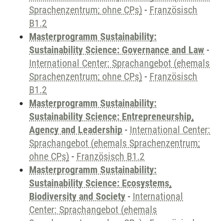
Sprachenzentrum; ohne CPs)
-
Französisch
B1.2
Masterprogramm Sustainability:
Sustainability Science: Governance and Law
-
International Center: Sprachangebot (ehemals
Sprachenzentrum; ohne CPs)
-
Französisch
B1.2
Masterprogramm Sustainability:
Sustainability Science: Entrepreneurship,
Agency and Leadership
-
International Center:
Sprachangebot (ehemals Sprachenzentrum;
ohne CPs)
-
Französisch B1.2
Masterprogramm Sustainability:
Sustainability Science: Ecosystems,
Biodiversity and Society
-
International
Center: Sprachangebot (ehemals