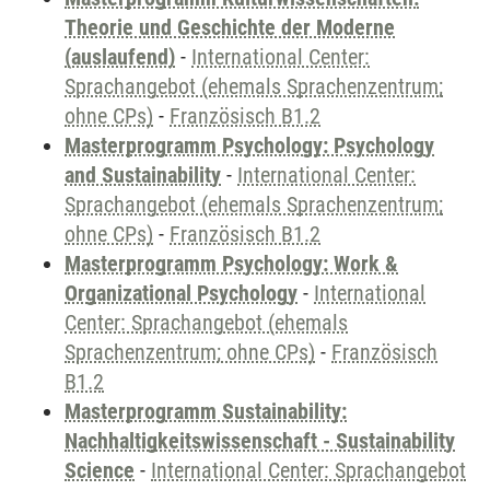
Theorie und Geschichte der Moderne
(auslaufend)
-
International Center:
Sprachangebot (ehemals Sprachenzentrum;
ohne CPs)
-
Französisch B1.2
Masterprogramm Psychology: Psychology
and Sustainability
-
International Center:
Sprachangebot (ehemals Sprachenzentrum;
ohne CPs)
-
Französisch B1.2
Masterprogramm Psychology: Work &
Organizational Psychology
-
International
Center: Sprachangebot (ehemals
Sprachenzentrum; ohne CPs)
-
Französisch
B1.2
Masterprogramm Sustainability:
Nachhaltigkeitswissenschaft - Sustainability
Science
-
International Center: Sprachangebot