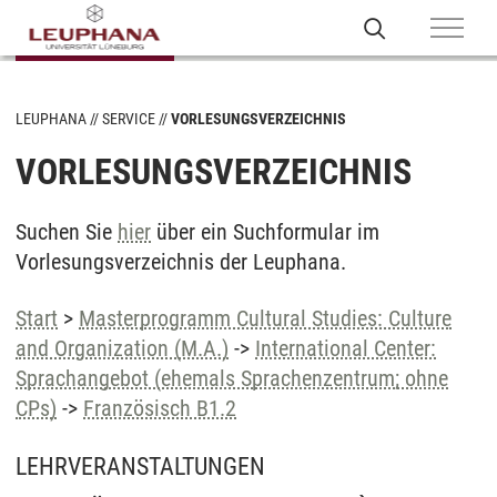
LEUPHANA
SERVICE
VORLESUNGSVERZEICHNIS
VORLESUNGSVERZEICHNIS
Suchen Sie
hier
über ein Suchformular im
Vorlesungsverzeichnis der Leuphana.
Start
>
Masterprogramm Cultural Studies: Culture
and Organization (M.A.)
->
International Center:
Sprachangebot (ehemals Sprachenzentrum; ohne
CPs)
->
Französisch B1.2
LEHRVERANSTALTUNGEN