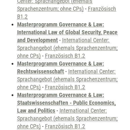
Center: Sprachangebot (ehemals
Sprachenzentrum; ohne CPs)
-
Französisch
B1.2
Masterprogramm Governance & Law:
International Law of Global Security, Peace
and Development
-
International Center:
Sprachangebot (ehemals Sprachenzentrum;
ohne CPs)
-
Französisch B1.2
Masterprogramm Governance & Law:
Rechtswissenschaft
-
International Center:
Sprachangebot (ehemals Sprachenzentrum;
ohne CPs)
-
Französisch B1.2
Masterprogramm Governance & Law:
Staatswissenschaften - Public Economics,
Law and Politics
-
International Center:
Sprachangebot (ehemals Sprachenzentrum;
ohne CPs)
-
Französisch B1.2