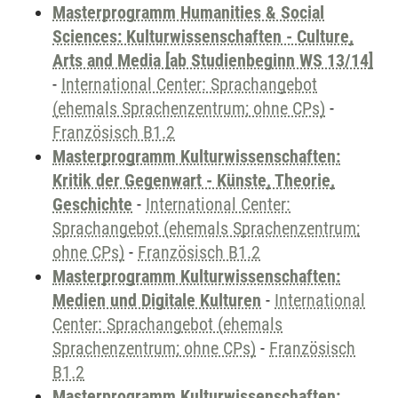
Masterprogramm Humanities & Social
Sciences: Kulturwissenschaften - Culture,
Arts and Media [ab Studienbeginn WS 13/14]
-
International Center: Sprachangebot
(ehemals Sprachenzentrum; ohne CPs)
-
Französisch B1.2
Masterprogramm Kulturwissenschaften:
Kritik der Gegenwart - Künste, Theorie,
Geschichte
-
International Center:
Sprachangebot (ehemals Sprachenzentrum;
ohne CPs)
-
Französisch B1.2
Masterprogramm Kulturwissenschaften:
Medien und Digitale Kulturen
-
International
Center: Sprachangebot (ehemals
Sprachenzentrum; ohne CPs)
-
Französisch
B1.2
Masterprogramm Kulturwissenschaften: