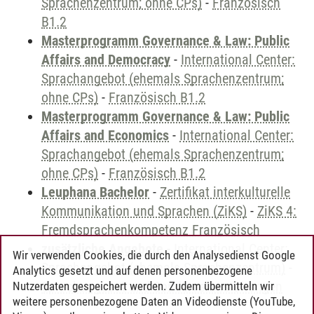
Sprachenzentrum; ohne CPs)
-
Französisch
B1.2
Masterprogramm Governance & Law: Public
Affairs and Democracy
-
International Center:
Sprachangebot (ehemals Sprachenzentrum;
ohne CPs)
-
Französisch B1.2
Masterprogramm Governance & Law: Public
Affairs and Economics
-
International Center:
Sprachangebot (ehemals Sprachenzentrum;
ohne CPs)
-
Französisch B1.2
Leuphana Bachelor
-
Zertifikat interkulturelle
Kommunikation und Sprachen (ZiKS)
-
ZiKS 4:
Fremdsprachenkompetenz Französisch
zusätzliche Angebote
-
International Center:
Wir verwenden Cookies, die durch den Analysedienst Google
Sprachangebot (ehemals Sprachenzentrum)
-
Analytics gesetzt und auf denen personenbezogene
Sprachangebot und Sonderveranstaltungen
Nutzerdaten gespeichert werden. Zudem übermitteln wir
weitere personenbezogene Daten an Videodienste (YouTube,