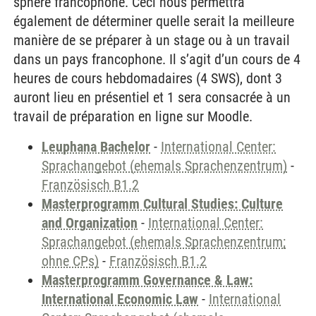
sphère francophone. Ceci nous permettra
également de déterminer quelle serait la meilleure
manière de se préparer à un stage ou à un travail
dans un pays francophone. Il s’agit d’un cours de 4
heures de cours hebdomadaires (4 SWS), dont 3
auront lieu en présentiel et 1 sera consacrée à un
travail de préparation en ligne sur Moodle.
Leuphana Bachelor
-
International Center:
Sprachangebot (ehemals Sprachenzentrum)
-
Französisch B1.2
Masterprogramm Cultural Studies: Culture
and Organization
-
International Center:
Sprachangebot (ehemals Sprachenzentrum;
ohne CPs)
-
Französisch B1.2
Masterprogramm Governance & Law:
International Economic Law
-
International