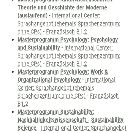
Theorie und Geschichte der Moderne
(auslaufend)
-
International Center:
Sprachangebot (ehemals Sprachenzentrum;
ohne CPs)
-
Französisch B1.2
Masterprogramm Psychology: Psychology
and Sustainability
-
International Center:
Sprachangebot (ehemals Sprachenzentrum;
ohne CPs)
-
Französisch B1.2
Masterprogramm Psychology: Work &
Organizational Psychology
-
International
Center: Sprachangebot (ehemals
Sprachenzentrum; ohne CPs)
-
Französisch
B1.2
Masterprogramm Sustainability:
Nachhaltigkeitswissenschaft - Sustainability
Science
-
International Center: Sprachangebot