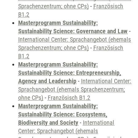
Sprachenzentrum; ohne CPs)
-
Französisch
B1.2
Masterprogramm Sustainability:
Sustainability Science: Governance and Law
-
International Center: Sprachangebot (ehemals
Sprachenzentrum; ohne CPs)
-
Französisch
B1.2
Masterprogramm Sustainability:
Sustainability Science: Entrepreneurship,
Agency and Leadership
-
International Center:
Sprachangebot (ehemals Sprachenzentrum;
ohne CPs)
-
Französisch B1.2
Masterprogramm Sustainability:
Sustainability Science: Ecosystems,
Biodiversity and Society
-
International
Center: Sprachangebot (ehemals