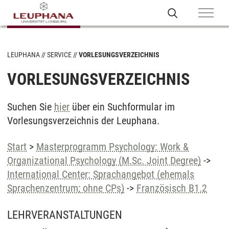
LEUPHANA
SERVICE
VORLESUNGSVERZEICHNIS
VORLESUNGSVERZEICHNIS
Suchen Sie
hier
über ein Suchformular im
Vorlesungsverzeichnis der Leuphana.
Start
>
Masterprogramm Psychology: Work &
Organizational Psychology (M.Sc. Joint Degree)
->
International Center: Sprachangebot (ehemals
Sprachenzentrum; ohne CPs)
->
Französisch B1.2
LEHRVERANSTALTUNGEN