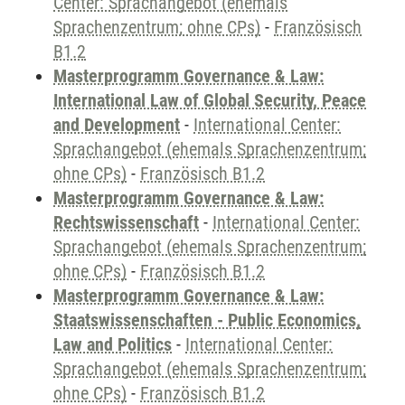
Center: Sprachangebot (ehemals
Sprachenzentrum; ohne CPs)
-
Französisch
B1.2
Masterprogramm Governance & Law:
International Law of Global Security, Peace
and Development
-
International Center:
Sprachangebot (ehemals Sprachenzentrum;
ohne CPs)
-
Französisch B1.2
Masterprogramm Governance & Law:
Rechtswissenschaft
-
International Center:
Sprachangebot (ehemals Sprachenzentrum;
ohne CPs)
-
Französisch B1.2
Masterprogramm Governance & Law:
Staatswissenschaften - Public Economics,
Law and Politics
-
International Center:
Sprachangebot (ehemals Sprachenzentrum;
ohne CPs)
-
Französisch B1.2