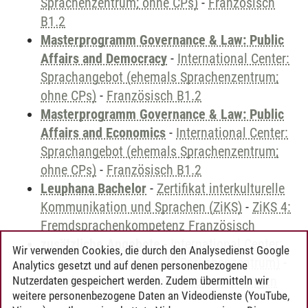
Sprachenzentrum; ohne CPs)
-
Französisch
B1.2
Masterprogramm Governance & Law: Public
Affairs and Democracy
-
International Center:
Sprachangebot (ehemals Sprachenzentrum;
ohne CPs)
-
Französisch B1.2
Masterprogramm Governance & Law: Public
Affairs and Economics
-
International Center:
Sprachangebot (ehemals Sprachenzentrum;
ohne CPs)
-
Französisch B1.2
Leuphana Bachelor
-
Zertifikat interkulturelle
Kommunikation und Sprachen (ZiKS)
-
ZiKS 4:
Fremdsprachenkompetenz Französisch
zusätzliche Angebote
-
International Center:
Wir verwenden Cookies, die durch den Analysedienst Google
Sprachangebot (ehemals Sprachenzentrum)
-
Analytics gesetzt und auf denen personenbezogene
Sprachangebot und Sonderveranstaltungen
Nutzerdaten gespeichert werden. Zudem übermitteln wir
weitere personenbezogene Daten an Videodienste (YouTube,