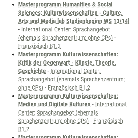
Masterprogramm Humanities & Social
Sciences: Kulturwissenschaften - Culture,
Arts and Media [ab Studienbeginn WS 13/14]
-
International Center: Sprachangebot
(ehemals Sprachenzentrum; ohne CPs)
-
Französisch B1.2
Masterprogramm Kulturwissenschaften:
Kritik der Gegenwart - Künste, Theorie,
Geschichte
-
International Center:
Sprachangebot (ehemals Sprachenzentrum;
ohne CPs)
-
Französisch B1.2
Masterprogramm Kulturwissenschaften:
Medien und Digitale Kulturen
-
International
Center: Sprachangebot (ehemals
Sprachenzentrum; ohne CPs)
-
Französisch
B1.2
Masterprogramm Kulturwissenschaften: