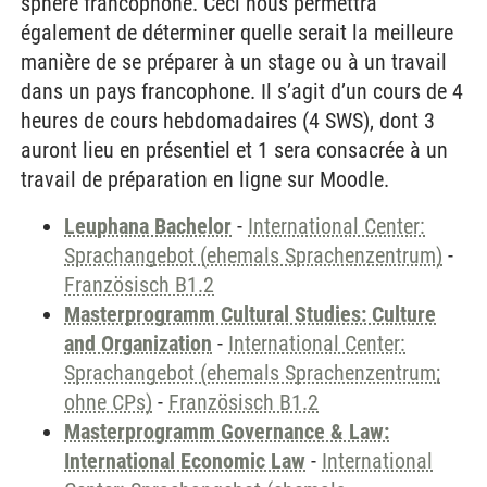
sphère francophone. Ceci nous permettra
également de déterminer quelle serait la meilleure
manière de se préparer à un stage ou à un travail
dans un pays francophone. Il s’agit d’un cours de 4
heures de cours hebdomadaires (4 SWS), dont 3
auront lieu en présentiel et 1 sera consacrée à un
travail de préparation en ligne sur Moodle.
Leuphana Bachelor
-
International Center:
Sprachangebot (ehemals Sprachenzentrum)
-
Französisch B1.2
Masterprogramm Cultural Studies: Culture
and Organization
-
International Center:
Sprachangebot (ehemals Sprachenzentrum;
ohne CPs)
-
Französisch B1.2
Masterprogramm Governance & Law:
International Economic Law
-
International