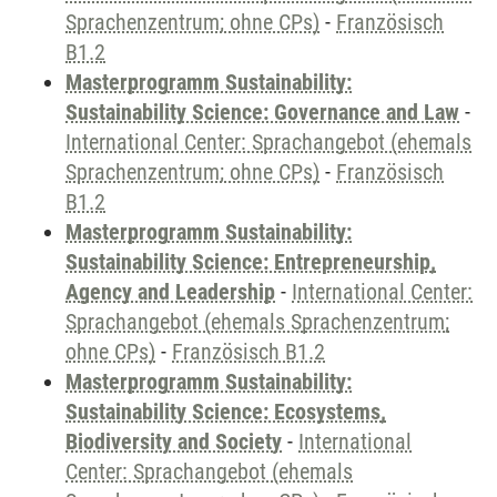
Sprachenzentrum; ohne CPs)
-
Französisch
B1.2
Masterprogramm Sustainability:
Sustainability Science: Governance and Law
-
International Center: Sprachangebot (ehemals
Sprachenzentrum; ohne CPs)
-
Französisch
B1.2
Masterprogramm Sustainability:
Sustainability Science: Entrepreneurship,
Agency and Leadership
-
International Center:
Sprachangebot (ehemals Sprachenzentrum;
ohne CPs)
-
Französisch B1.2
Masterprogramm Sustainability:
Sustainability Science: Ecosystems,
Biodiversity and Society
-
International
Center: Sprachangebot (ehemals