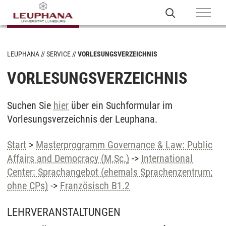
LEUPHANA
SERVICE
VORLESUNGSVERZEICHNIS
VORLESUNGSVERZEICHNIS
Suchen Sie
hier
über ein Suchformular im
Vorlesungsverzeichnis der Leuphana.
Start
>
Masterprogramm Governance & Law: Public
Affairs and Democracy (M.Sc.)
->
International
Center: Sprachangebot (ehemals Sprachenzentrum;
ohne CPs)
->
Französisch B1.2
LEHRVERANSTALTUNGEN