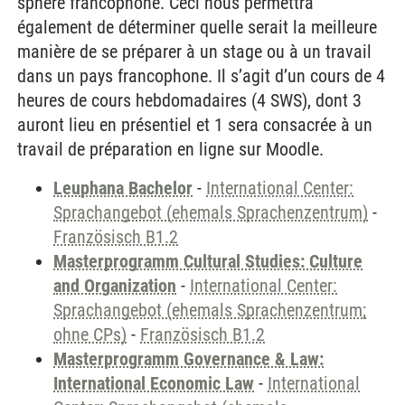
sphère francophone. Ceci nous permettra
également de déterminer quelle serait la meilleure
manière de se préparer à un stage ou à un travail
dans un pays francophone. Il s’agit d’un cours de 4
heures de cours hebdomadaires (4 SWS), dont 3
auront lieu en présentiel et 1 sera consacrée à un
travail de préparation en ligne sur Moodle.
Leuphana Bachelor
-
International Center:
Sprachangebot (ehemals Sprachenzentrum)
-
Französisch B1.2
Masterprogramm Cultural Studies: Culture
and Organization
-
International Center:
Sprachangebot (ehemals Sprachenzentrum;
ohne CPs)
-
Französisch B1.2
Masterprogramm Governance & Law:
International Economic Law
-
International