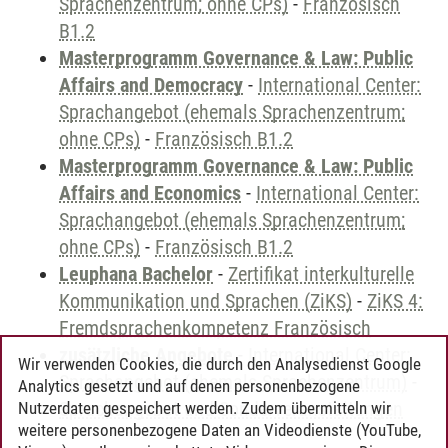
Sprachenzentrum; ohne CPs)
-
Französisch
B1.2
Masterprogramm Governance & Law: Public
Affairs and Democracy
-
International Center:
Sprachangebot (ehemals Sprachenzentrum;
ohne CPs)
-
Französisch B1.2
Masterprogramm Governance & Law: Public
Affairs and Economics
-
International Center:
Sprachangebot (ehemals Sprachenzentrum;
ohne CPs)
-
Französisch B1.2
Leuphana Bachelor
-
Zertifikat interkulturelle
Kommunikation und Sprachen (ZiKS)
-
ZiKS 4:
Fremdsprachenkompetenz Französisch
zusätzliche Angebote
-
International Center:
Wir verwenden Cookies, die durch den Analysedienst Google
Sprachangebot (ehemals Sprachenzentrum)
-
Analytics gesetzt und auf denen personenbezogene
Sprachangebot und Sonderveranstaltungen
Nutzerdaten gespeichert werden. Zudem übermitteln wir
weitere personenbezogene Daten an Videodienste (YouTube,