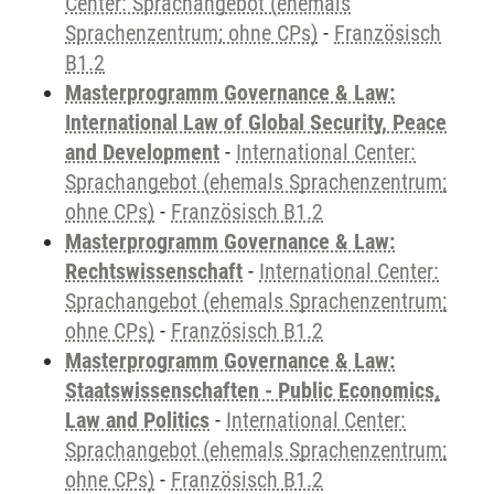
Center: Sprachangebot (ehemals
Sprachenzentrum; ohne CPs)
-
Französisch
B1.2
Masterprogramm Governance & Law:
International Law of Global Security, Peace
and Development
-
International Center:
Sprachangebot (ehemals Sprachenzentrum;
ohne CPs)
-
Französisch B1.2
Masterprogramm Governance & Law:
Rechtswissenschaft
-
International Center:
Sprachangebot (ehemals Sprachenzentrum;
ohne CPs)
-
Französisch B1.2
Masterprogramm Governance & Law:
Staatswissenschaften - Public Economics,
Law and Politics
-
International Center:
Sprachangebot (ehemals Sprachenzentrum;
ohne CPs)
-
Französisch B1.2