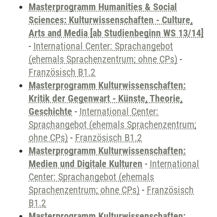
Masterprogramm Humanities & Social
Sciences: Kulturwissenschaften - Culture,
Arts and Media [ab Studienbeginn WS 13/14]
-
International Center: Sprachangebot
(ehemals Sprachenzentrum; ohne CPs)
-
Französisch B1.2
Masterprogramm Kulturwissenschaften:
Kritik der Gegenwart - Künste, Theorie,
Geschichte
-
International Center:
Sprachangebot (ehemals Sprachenzentrum;
ohne CPs)
-
Französisch B1.2
Masterprogramm Kulturwissenschaften:
Medien und Digitale Kulturen
-
International
Center: Sprachangebot (ehemals
Sprachenzentrum; ohne CPs)
-
Französisch
B1.2
Masterprogramm Kulturwissenschaften: