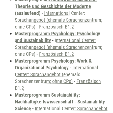
Theorie und Geschichte der Moderne
(auslaufend)
-
International Center:
Sprachangebot (ehemals Sprachenzentrum;
ohne CPs)
-
Französisch B1.2
Masterprogramm Psychology: Psychology
and Sustainability
-
International Center:
Sprachangebot (ehemals Sprachenzentrum;
ohne CPs)
-
Französisch B1.2
Masterprogramm Psychology: Work &
Organizational Psychology
-
International
Center: Sprachangebot (ehemals
Sprachenzentrum; ohne CPs)
-
Französisch
B1.2
Masterprogramm Sustainability:
Nachhaltigkeitswissenschaft - Sustainability
Science
-
International Center: Sprachangebot