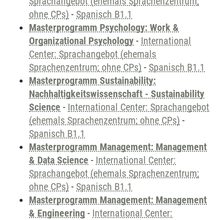
Sprachangebot (ehemals Sprachenzentrum;
ohne CPs)
-
Spanisch B1.1
Masterprogramm Psychology: Work &
Organizational Psychology
-
International
Center: Sprachangebot (ehemals
Sprachenzentrum; ohne CPs)
-
Spanisch B1.1
Masterprogramm Sustainability:
Nachhaltigkeitswissenschaft - Sustainability
Science
-
International Center: Sprachangebot
(ehemals Sprachenzentrum; ohne CPs)
-
Spanisch B1.1
Masterprogramm Management: Management
& Data Science
-
International Center:
Sprachangebot (ehemals Sprachenzentrum;
ohne CPs)
-
Spanisch B1.1
Masterprogramm Management: Management
& Engineering
-
International Center: