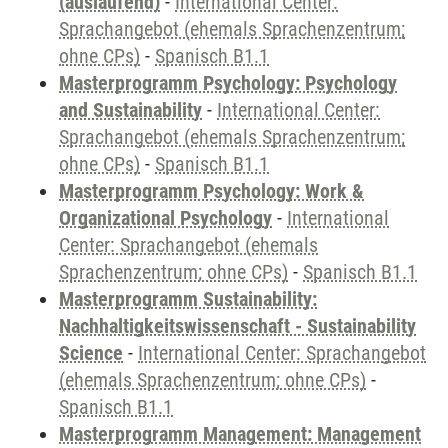
(auslaufend)
-
International Center:
Sprachangebot (ehemals Sprachenzentrum;
ohne CPs)
-
Spanisch B1.1
Masterprogramm Psychology: Psychology
and Sustainability
-
International Center:
Sprachangebot (ehemals Sprachenzentrum;
ohne CPs)
-
Spanisch B1.1
Masterprogramm Psychology: Work &
Organizational Psychology
-
International
Center: Sprachangebot (ehemals
Sprachenzentrum; ohne CPs)
-
Spanisch B1.1
Masterprogramm Sustainability:
Nachhaltigkeitswissenschaft - Sustainability
Science
-
International Center: Sprachangebot
(ehemals Sprachenzentrum; ohne CPs)
-
Spanisch B1.1
Masterprogramm Management: Management