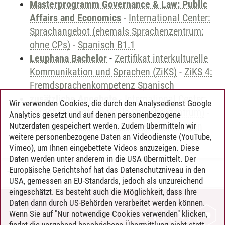
Masterprogramm Governance & Law: Public
Affairs and Economics
-
International Center:
Sprachangebot (ehemals Sprachenzentrum;
ohne CPs)
-
Spanisch B1.1
Leuphana Bachelor
-
Zertifikat interkulturelle
Kommunikation und Sprachen (ZiKS)
-
ZiKS 4:
Fremdsprachenkompetenz Spanisch
zusätzliche Angebote
-
International Center:
Wir verwenden Cookies, die durch den Analysedienst Google
Sprachangebot (ehemals Sprachenzentrum)
-
Analytics gesetzt und auf denen personenbezogene
Sprachangebot und Sonderveranstaltungen
Nutzerdaten gespeichert werden. Zudem übermitteln wir
weitere personenbezogene Daten an Videodienste (YouTube,
Vimeo), um Ihnen eingebettete Videos anzuzeigen. Diese
Daten werden unter anderem in die USA übermittelt. Der
Europäische Gerichtshof hat das Datenschutzniveau in den
Timo Leder
/
30.06.2024
USA, gemessen an EU-Standards, jedoch als unzureichend
eingeschätzt. Es besteht auch die Möglichkeit, dass Ihre
Daten dann durch US-Behörden verarbeitet werden können.
KONTAKT
Wenn Sie auf "Nur notwendige Cookies verwenden" klicken,
findet die vorgehend beschriebene Übermittlung nicht statt.