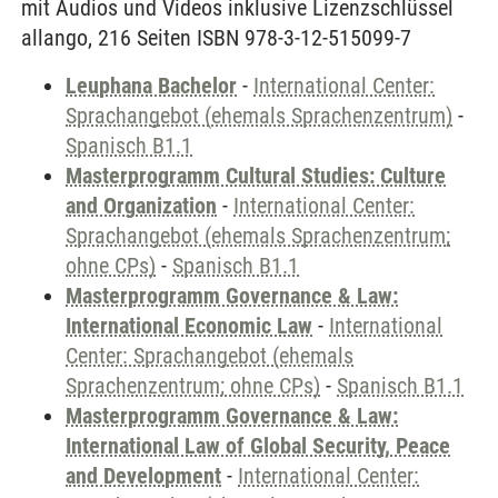
mit Audios und Videos inklusive Lizenzschlüssel
allango, 216 Seiten ISBN 978-3-12-515099-7
Leuphana Bachelor
-
International Center:
Sprachangebot (ehemals Sprachenzentrum)
-
Spanisch B1.1
Masterprogramm Cultural Studies: Culture
and Organization
-
International Center:
Sprachangebot (ehemals Sprachenzentrum;
ohne CPs)
-
Spanisch B1.1
Masterprogramm Governance & Law:
International Economic Law
-
International
Center: Sprachangebot (ehemals
Sprachenzentrum; ohne CPs)
-
Spanisch B1.1
Masterprogramm Governance & Law:
International Law of Global Security, Peace
and Development
-
International Center: