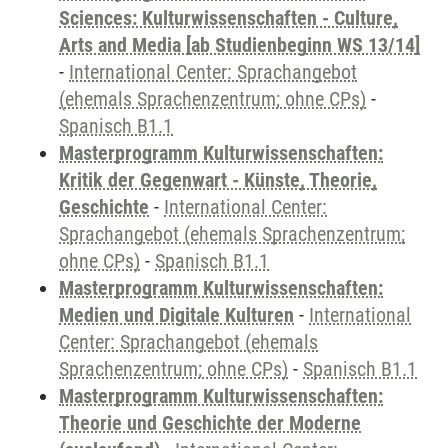
Sciences: Kulturwissenschaften - Culture,
Arts and Media [ab Studienbeginn WS 13/14]
-
International Center: Sprachangebot
(ehemals Sprachenzentrum; ohne CPs)
-
Spanisch B1.1
Masterprogramm Kulturwissenschaften:
Kritik der Gegenwart - Künste, Theorie,
Geschichte
-
International Center:
Sprachangebot (ehemals Sprachenzentrum;
ohne CPs)
-
Spanisch B1.1
Masterprogramm Kulturwissenschaften:
Medien und Digitale Kulturen
-
International
Center: Sprachangebot (ehemals
Sprachenzentrum; ohne CPs)
-
Spanisch B1.1
Masterprogramm Kulturwissenschaften:
Theorie und Geschichte der Moderne