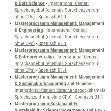
& Data Science
-
International Center:
Sprachangebot (ehemals Sprachenzentrum;
ohne CPs)
-
Spanisch B1.1
Masterprogramm Management: Management
& Engineering
-
International Center:
Sprachangebot (ehemals Sprachenzentrum;
ohne CPs)
-
Spanisch B1.1
Masterprogramm Management: Management
& Entrepreneurship
-
International Center:
Sprachangebot (ehemals Sprachenzentrum;
ohne CPs)
-
Spanisch B1.1
Masterprogramm Management: Management
& Sustainable Accounting and Finance
-
International Center: Sprachangebot (ehemals
Sprachenzentrum; ohne CPs)
-
Spanisch B1.1
Masterprogramm Sustainability:
Sustainability Science: Governance and Law
-