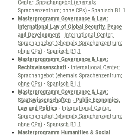
Center: Sprachangebot (ehemals
Sprachenzentrum; ohne CPs)
-
Spanisch B1.1
Masterprogramm Governance & Law:
International Law of Global Security, Peace
and Development
-
International Center:
Sprachangebot (ehemals Sprachenzentrum;
ohne CPs)
-
Spanisch B1.1
Masterprogramm Governance & Law:
Rechtswissenschaft
-
International Center:
Sprachangebot (ehemals Sprachenzentrum;
ohne CPs)
-
Spanisch B1.1
Masterprogramm Governance & Law:
Staatswissenschaften - Public Economics,
Law and Politics
-
International Center:
Sprachangebot (ehemals Sprachenzentrum;
ohne CPs)
-
Spanisch B1.1
Masterprogramm Humanities & Social