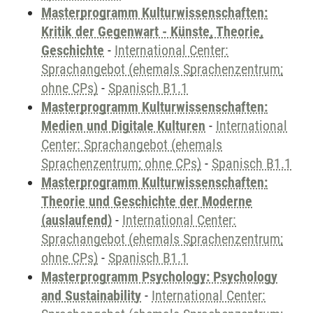
Masterprogramm Kulturwissenschaften:
Kritik der Gegenwart - Künste, Theorie,
Geschichte
-
International Center:
Sprachangebot (ehemals Sprachenzentrum;
ohne CPs)
-
Spanisch B1.1
Masterprogramm Kulturwissenschaften:
Medien und Digitale Kulturen
-
International
Center: Sprachangebot (ehemals
Sprachenzentrum; ohne CPs)
-
Spanisch B1.1
Masterprogramm Kulturwissenschaften:
Theorie und Geschichte der Moderne
(auslaufend)
-
International Center:
Sprachangebot (ehemals Sprachenzentrum;
ohne CPs)
-
Spanisch B1.1
Masterprogramm Psychology: Psychology
and Sustainability
-
International Center: