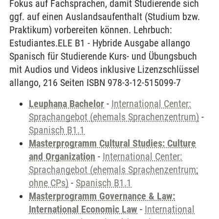
Fokus auf Fachsprachen, damit Studierende sich
ggf. auf einen Auslandsaufenthalt (Studium bzw.
Praktikum) vorbereiten können. Lehrbuch:
Estudiantes.ELE B1 - Hybride Ausgabe allango
Spanisch für Studierende Kurs- und Übungsbuch
mit Audios und Videos inklusive Lizenzschlüssel
allango, 216 Seiten ISBN 978-3-12-515099-7
Leuphana Bachelor
-
International Center:
Sprachangebot (ehemals Sprachenzentrum)
-
Spanisch B1.1
Masterprogramm Cultural Studies: Culture
and Organization
-
International Center:
Sprachangebot (ehemals Sprachenzentrum;
ohne CPs)
-
Spanisch B1.1
Masterprogramm Governance & Law:
International Economic Law
-
International