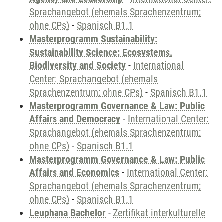
Sprachangebot (ehemals Sprachenzentrum;
ohne CPs)
-
Spanisch B1.1
Masterprogramm Sustainability:
Sustainability Science: Ecosystems,
Biodiversity and Society
-
International
Center: Sprachangebot (ehemals
Sprachenzentrum; ohne CPs)
-
Spanisch B1.1
Masterprogramm Governance & Law: Public
Affairs and Democracy
-
International Center:
Sprachangebot (ehemals Sprachenzentrum;
ohne CPs)
-
Spanisch B1.1
Masterprogramm Governance & Law: Public
Affairs and Economics
-
International Center:
Sprachangebot (ehemals Sprachenzentrum;
ohne CPs)
-
Spanisch B1.1
Leuphana Bachelor
-
Zertifikat interkulturelle