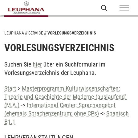
LEUPHANA
SERVICE
VORLESUNGSVERZEICHNIS
VORLESUNGSVERZEICHNIS
Suchen Sie
hier
über ein Suchformular im
Vorlesungsverzeichnis der Leuphana.
Start
>
Masterprogramm Kulturwissenschaften:
Theorie und Geschichte der Moderne (auslaufend)
(M.A.)
->
International Center: Sprachangebot
(ehemals Sprachenzentrum; ohne CPs)
->
Spanisch
B1.1
LEHRVERANSTALTUNGEN