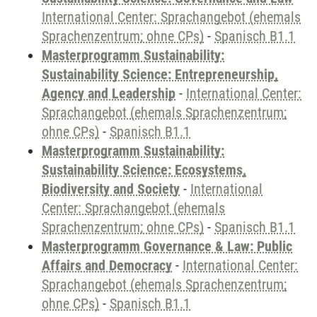
International Center: Sprachangebot (ehemals
Sprachenzentrum; ohne CPs)
-
Spanisch B1.1
Masterprogramm Sustainability:
Sustainability Science: Entrepreneurship,
Agency and Leadership
-
International Center:
Sprachangebot (ehemals Sprachenzentrum;
ohne CPs)
-
Spanisch B1.1
Masterprogramm Sustainability:
Sustainability Science: Ecosystems,
Biodiversity and Society
-
International
Center: Sprachangebot (ehemals
Sprachenzentrum; ohne CPs)
-
Spanisch B1.1
Masterprogramm Governance & Law: Public
Affairs and Democracy
-
International Center:
Sprachangebot (ehemals Sprachenzentrum;
ohne CPs)
-
Spanisch B1.1