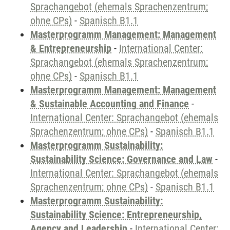
Sprachangebot (ehemals Sprachenzentrum;
ohne CPs)
-
Spanisch B1.1
Masterprogramm Management: Management
& Entrepreneurship
-
International Center:
Sprachangebot (ehemals Sprachenzentrum;
ohne CPs)
-
Spanisch B1.1
Masterprogramm Management: Management
& Sustainable Accounting and Finance
-
International Center: Sprachangebot (ehemals
Sprachenzentrum; ohne CPs)
-
Spanisch B1.1
Masterprogramm Sustainability:
Sustainability Science: Governance and Law
-
International Center: Sprachangebot (ehemals
Sprachenzentrum; ohne CPs)
-
Spanisch B1.1
Masterprogramm Sustainability:
Sustainability Science: Entrepreneurship,
Agency and Leadership
-
International Center: