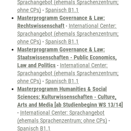
Sprachangebot (ehemals Sprachenzentrum;
ohne CPs)
-
Spanisch B1.1
Masterprogramm Governance & Law:
Rechtswissenschaft
-
International Center:
Sprachangebot (ehemals Sprachenzentrum;
ohne CPs)
-
Spanisch B1.1
Masterprogramm Governance & Law:
Staatswissenschaften - Public Economics,
Law and Politics
-
International Center:
Sprachangebot (ehemals Sprachenzentrum;
ohne CPs)
-
Spanisch B1.1
Masterprogramm Humanities & Social
Sciences: Kulturwissenschaften - Culture,
Arts and Media [ab Studienbeginn WS 13/14]
-
International Center: Sprachangebot
(ehemals Sprachenzentrum; ohne CPs)
-
Spanisch B1.1