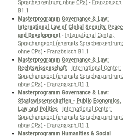
Sprachenzentrum; ohne CPs)
-
Französisch
B1.1
Masterprogramm Governance & Law:
International Law of Global Security, Peace
and Development
-
International Center:
Sprachangebot (ehemals Sprachenzentrum;
ohne CPs)
-
Französisch B1.1
Masterprogramm Governance & Law:
Rechtswissenschaft
-
International Center:
Sprachangebot (ehemals Sprachenzentrum;
ohne CPs)
-
Französisch B1.1
Masterprogramm Governance & Law:
Staatswissenschaften - Public Economics,
Law and Politics
-
International Center:
Sprachangebot (ehemals Sprachenzentrum;
ohne CPs)
-
Französisch B1.1
Masterprogramm Humanities & Social