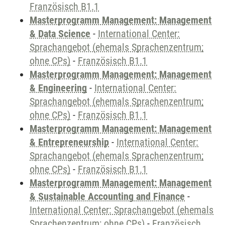
Französisch B1.1
Masterprogramm Management: Management
& Data Science
-
International Center:
Sprachangebot (ehemals Sprachenzentrum;
ohne CPs)
-
Französisch B1.1
Masterprogramm Management: Management
& Engineering
-
International Center:
Sprachangebot (ehemals Sprachenzentrum;
ohne CPs)
-
Französisch B1.1
Masterprogramm Management: Management
& Entrepreneurship
-
International Center:
Sprachangebot (ehemals Sprachenzentrum;
ohne CPs)
-
Französisch B1.1
Masterprogramm Management: Management
& Sustainable Accounting and Finance
-
International Center: Sprachangebot (ehemals
Sprachenzentrum; ohne CPs)
-
Französisch