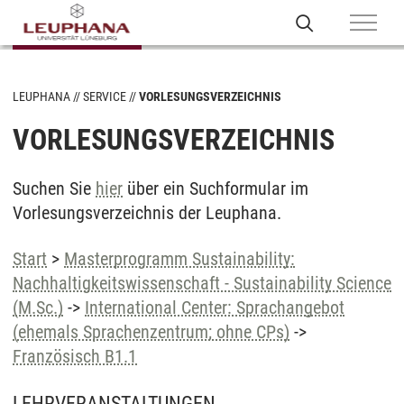
LEUPHANA
SERVICE
VORLESUNGSVERZEICHNIS
VORLESUNGSVERZEICHNIS
Suchen Sie
hier
über ein Suchformular im
Vorlesungsverzeichnis der Leuphana.
Start
>
Masterprogramm Sustainability:
Nachhaltigkeitswissenschaft - Sustainability Science
(M.Sc.)
->
International Center: Sprachangebot
(ehemals Sprachenzentrum; ohne CPs)
->
Französisch B1.1
LEHRVERANSTALTUNGEN