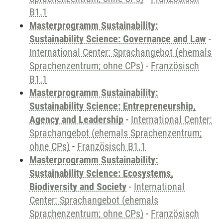
B1.1
Masterprogramm Sustainability:
Sustainability Science: Governance and Law
-
International Center: Sprachangebot (ehemals
Sprachenzentrum; ohne CPs)
-
Französisch
B1.1
Masterprogramm Sustainability:
Sustainability Science: Entrepreneurship,
Agency and Leadership
-
International Center:
Sprachangebot (ehemals Sprachenzentrum;
ohne CPs)
-
Französisch B1.1
Masterprogramm Sustainability:
Sustainability Science: Ecosystems,
Biodiversity and Society
-
International
Center: Sprachangebot (ehemals
Sprachenzentrum; ohne CPs)
-
Französisch