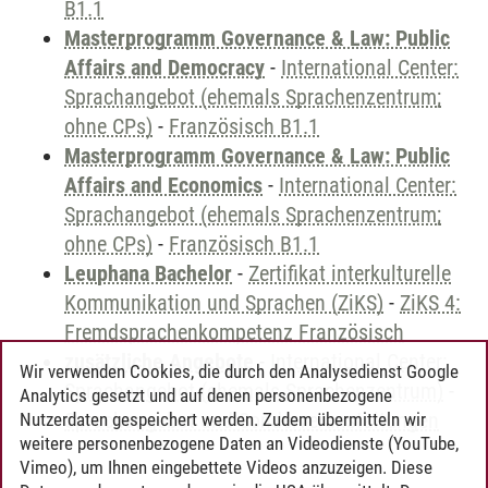
B1.1
Masterprogramm Governance & Law: Public
Affairs and Democracy
-
International Center:
Sprachangebot (ehemals Sprachenzentrum;
ohne CPs)
-
Französisch B1.1
Masterprogramm Governance & Law: Public
Affairs and Economics
-
International Center:
Sprachangebot (ehemals Sprachenzentrum;
ohne CPs)
-
Französisch B1.1
Leuphana Bachelor
-
Zertifikat interkulturelle
Kommunikation und Sprachen (ZiKS)
-
ZiKS 4:
Fremdsprachenkompetenz Französisch
zusätzliche Angebote
-
International Center:
Wir verwenden Cookies, die durch den Analysedienst Google
Sprachangebot (ehemals Sprachenzentrum)
-
Analytics gesetzt und auf denen personenbezogene
Sprachangebot und Sonderveranstaltungen
Nutzerdaten gespeichert werden. Zudem übermitteln wir
weitere personenbezogene Daten an Videodienste (YouTube,
Vimeo), um Ihnen eingebettete Videos anzuzeigen. Diese