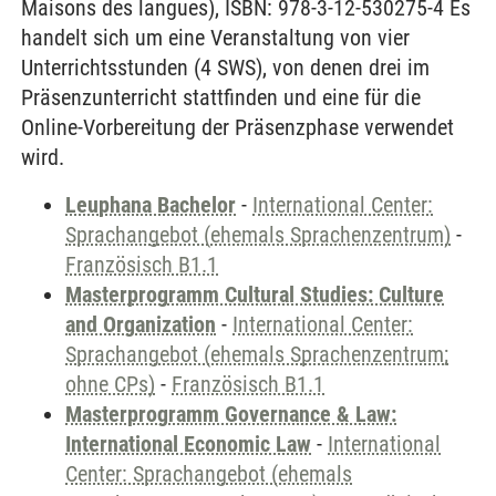
Maisons des langues), ISBN: 978-3-12-530275-4 Es
handelt sich um eine Veranstaltung von vier
Unterrichtsstunden (4 SWS), von denen drei im
Präsenzunterricht stattfinden und eine für die
Online-Vorbereitung der Präsenzphase verwendet
wird.
Leuphana Bachelor
-
International Center:
Sprachangebot (ehemals Sprachenzentrum)
-
Französisch B1.1
Masterprogramm Cultural Studies: Culture
and Organization
-
International Center:
Sprachangebot (ehemals Sprachenzentrum;
ohne CPs)
-
Französisch B1.1
Masterprogramm Governance & Law:
International Economic Law
-
International
Center: Sprachangebot (ehemals