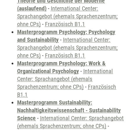
Theorie und Geschichte der Moderne
(auslaufend)
-
International Center:
Sprachangebot (ehemals Sprachenzentrum;
ohne CPs)
-
Französisch B1.1
Masterprogramm Psychology: Psychology
and Sustainability
-
International Center:
Sprachangebot (ehemals Sprachenzentrum;
ohne CPs)
-
Französisch B1.1
Masterprogramm Psychology: Work &
Organizational Psychology
-
International
Center: Sprachangebot (ehemals
Sprachenzentrum; ohne CPs)
-
Französisch
B1.1
Masterprogramm Sustainability:
Nachhaltigkeitswissenschaft - Sustainability
Science
-
International Center: Sprachangebot
(ehemals Sprachenzentrum; ohne CPs)
-