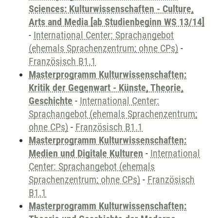
Sciences: Kulturwissenschaften - Culture,
Arts and Media [ab Studienbeginn WS 13/14]
-
International Center: Sprachangebot
(ehemals Sprachenzentrum; ohne CPs)
-
Französisch B1.1
Masterprogramm Kulturwissenschaften:
Kritik der Gegenwart - Künste, Theorie,
Geschichte
-
International Center:
Sprachangebot (ehemals Sprachenzentrum;
ohne CPs)
-
Französisch B1.1
Masterprogramm Kulturwissenschaften:
Medien und Digitale Kulturen
-
International
Center: Sprachangebot (ehemals
Sprachenzentrum; ohne CPs)
-
Französisch
B1.1
Masterprogramm Kulturwissenschaften: