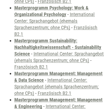
ohne CPs)
-
Französisch B2.1
Masterprogramm Psychology: Work &
Organizational Psychology
-
International
Center: Sprachangebot (ehemals
Sprachenzentrum; ohne CPs)
-
Französisch
B2.1
Masterprogramm Sustainability:
Nachhaltigkeitswissenschaft - Sustainability
Science
-
International Center: Sprachangebot
(ehemals Sprachenzentrum; ohne CPs)
-
Französisch B2.1
Masterprogramm Management: Management
& Data Science
-
International Center:
Sprachangebot (ehemals Sprachenzentrum;
ohne CPs)
-
Französisch B2.1
Masterprogramm Management: Management
& Engineering
-
International Center: