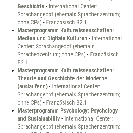
Geschichte
-
International Center:
Sprachangebot (ehemals Sprachenzentrum;
ohne CPs)
-
Französisch B2.1
Masterprogramm Kulturwissenschaften:
Medien und Digitale Kulturen
-
International
Center: Sprachangebot (ehemals
Sprachenzentrum; ohne CPs)
-
Französisch
B2.1
Masterprogramm Kulturwissenschaften:
Theorie und Geschichte der Moderne
(auslaufend)
-
International Center:
Sprachangebot (ehemals Sprachenzentrum;
ohne CPs)
-
Französisch B2.1
Masterprogramm Psychology: Psychology
and Sustainability
-
International Center:
Sprachangebot (ehemals Sprachenzentrum;