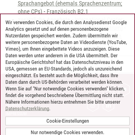
Sprachangebot (ehemals Sprachenzentrum;
ohne CPs)
-
Französisch B2.1
zusätzliche Angebote
-
International Center:
Wir verwenden Cookies, die durch den Analysedienst Google
Sprachangebot (ehemals Sprachenzentrum)
-
Analytics gesetzt und auf denen personenbezogene
Sprachangebot und Sonderveranstaltungen
Nutzerdaten gespeichert werden. Zudem übermitteln wir
weitere personenbezogene Daten an Videodienste (YouTube,
Vimeo), um Ihnen eingebettete Videos anzuzeigen. Diese
Daten werden unter anderem in die USA übermittelt. Der
Europäische Gerichtshof hat das Datenschutzniveau in den
Timo Leder
/
30.06.2024
USA, gemessen an EU-Standards, jedoch als unzureichend
eingeschätzt. Es besteht auch die Möglichkeit, dass Ihre
Daten dann durch US-Behörden verarbeitet werden können.
KONTAKT
Wenn Sie auf "Nur notwendige Cookies verwenden" klicken,
findet die vorgehend beschriebene Übermittlung nicht statt.
LEUPHANA ALS ARBEITGEBER
Nähere Informationen hierzu entnehmen Sie bitte unserer
INTRANET
Datenschutzerklärung
.
IMPRESSUM
Cookie-Einstellungen
DATENSCHUTZ
BARRIEREFREIHEIT
Nur notwendige Cookies verwenden.