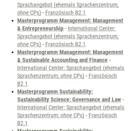
Sprachangebot (ehemals Sprachenzentrum;
ohne CPs)
-
Französisch B2.1
Masterprogramm Management: Management
& Entrepreneurship
-
International Center:
Sprachangebot (ehemals Sprachenzentrum;
ohne CPs)
-
Französisch B2.1
Masterprogramm Management: Management
& Sustainable Accounting and Finance
-
International Center: Sprachangebot (ehemals
Sprachenzentrum; ohne CPs)
-
Französisch
B2.1
Masterprogramm Sustainability:
Sustainability Science: Governance and Law
-
International Center: Sprachangebot (ehemals
Sprachenzentrum; ohne CPs)
-
Französisch
B2.1