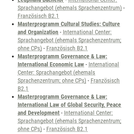
Sprachangebot (ehemals Sprachenzentrum)
-
Französisch B2.1
Masterprogramm Cultural Studies: Culture
and Organization
-
International Center:
Sprachangebot (ehemals Sprachenzentrum;
ohne CPs)
-
Französisch B2.1
Masterprogramm Governance & Law:
International Economic Law
-
International
Center: Sprachangebot (ehemals
Sprachenzentrum; ohne CPs)
-
Französisch
B2.1
Masterprogramm Governance & Law:
International Law of Global Security, Peace
and Development
-
International Center:
Sprachangebot (ehemals Sprachenzentrum;
ohne CPs)
-
Französisch B2.1