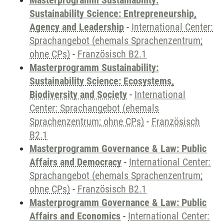
Masterprogramm Sustainability:
Sustainability Science: Entrepreneurship,
Agency and Leadership
-
International Center:
Sprachangebot (ehemals Sprachenzentrum;
ohne CPs)
-
Französisch B2.1
Masterprogramm Sustainability:
Sustainability Science: Ecosystems,
Biodiversity and Society
-
International
Center: Sprachangebot (ehemals
Sprachenzentrum; ohne CPs)
-
Französisch
B2.1
Masterprogramm Governance & Law: Public
Affairs and Democracy
-
International Center:
Sprachangebot (ehemals Sprachenzentrum;
ohne CPs)
-
Französisch B2.1
Masterprogramm Governance & Law: Public
Affairs and Economics
-
International Center: