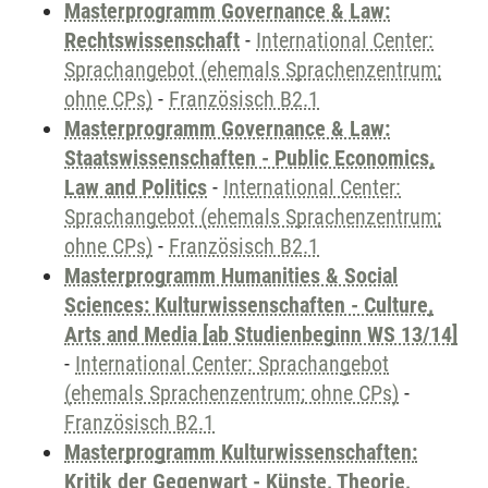
Masterprogramm Governance & Law:
Rechtswissenschaft
-
International Center:
Sprachangebot (ehemals Sprachenzentrum;
ohne CPs)
-
Französisch B2.1
Masterprogramm Governance & Law:
Staatswissenschaften - Public Economics,
Law and Politics
-
International Center:
Sprachangebot (ehemals Sprachenzentrum;
ohne CPs)
-
Französisch B2.1
Masterprogramm Humanities & Social
Sciences: Kulturwissenschaften - Culture,
Arts and Media [ab Studienbeginn WS 13/14]
-
International Center: Sprachangebot
(ehemals Sprachenzentrum; ohne CPs)
-
Französisch B2.1
Masterprogramm Kulturwissenschaften:
Kritik der Gegenwart - Künste, Theorie,