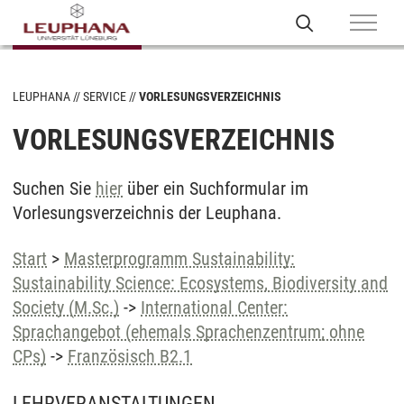
LEUPHANA
SERVICE
VORLESUNGSVERZEICHNIS
VORLESUNGSVERZEICHNIS
Suchen Sie
hier
über ein Suchformular im
Vorlesungsverzeichnis der Leuphana.
Start
>
Masterprogramm Sustainability:
Sustainability Science: Ecosystems, Biodiversity and
Society (M.Sc.)
->
International Center:
Sprachangebot (ehemals Sprachenzentrum; ohne
CPs)
->
Französisch B2.1
LEHRVERANSTALTUNGEN