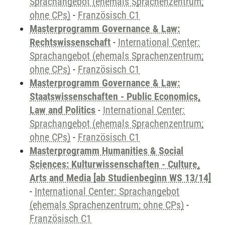
Sprachangebot (ehemals Sprachenzentrum;
ohne CPs)
-
Französisch C1
Masterprogramm Governance & Law:
Rechtswissenschaft
-
International Center:
Sprachangebot (ehemals Sprachenzentrum;
ohne CPs)
-
Französisch C1
Masterprogramm Governance & Law:
Staatswissenschaften - Public Economics,
Law and Politics
-
International Center:
Sprachangebot (ehemals Sprachenzentrum;
ohne CPs)
-
Französisch C1
Masterprogramm Humanities & Social
Sciences: Kulturwissenschaften - Culture,
Arts and Media [ab Studienbeginn WS 13/14]
-
International Center: Sprachangebot
(ehemals Sprachenzentrum; ohne CPs)
-
Französisch C1