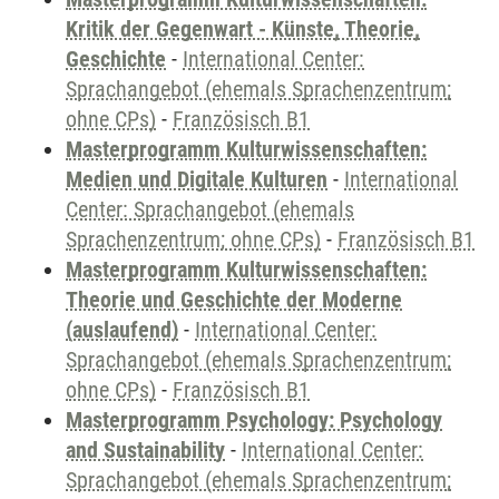
Kritik der Gegenwart - Künste, Theorie,
Geschichte
-
International Center:
Sprachangebot (ehemals Sprachenzentrum;
ohne CPs)
-
Französisch B1
Masterprogramm Kulturwissenschaften:
Medien und Digitale Kulturen
-
International
Center: Sprachangebot (ehemals
Sprachenzentrum; ohne CPs)
-
Französisch B1
Masterprogramm Kulturwissenschaften:
Theorie und Geschichte der Moderne
(auslaufend)
-
International Center:
Sprachangebot (ehemals Sprachenzentrum;
ohne CPs)
-
Französisch B1
Masterprogramm Psychology: Psychology
and Sustainability
-
International Center:
Sprachangebot (ehemals Sprachenzentrum;