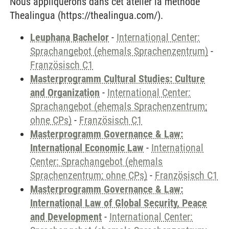
Nous appliquerons dans cet atelier la méthode
Thealingua (https://thealingua.com/).
Leuphana Bachelor
-
International Center:
Sprachangebot (ehemals Sprachenzentrum)
-
Französisch C1
Masterprogramm Cultural Studies: Culture
and Organization
-
International Center:
Sprachangebot (ehemals Sprachenzentrum;
ohne CPs)
-
Französisch C1
Masterprogramm Governance & Law:
International Economic Law
-
International
Center: Sprachangebot (ehemals
Sprachenzentrum; ohne CPs)
-
Französisch C1
Masterprogramm Governance & Law:
International Law of Global Security, Peace
and Development
-
International Center: