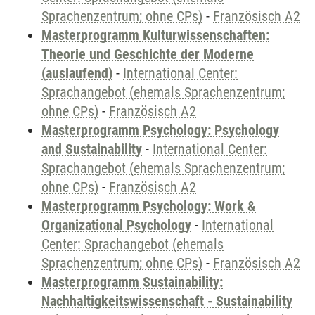
Sprachenzentrum; ohne CPs)
-
Französisch A2
Masterprogramm Kulturwissenschaften:
Theorie und Geschichte der Moderne
(auslaufend)
-
International Center:
Sprachangebot (ehemals Sprachenzentrum;
ohne CPs)
-
Französisch A2
Masterprogramm Psychology: Psychology
and Sustainability
-
International Center:
Sprachangebot (ehemals Sprachenzentrum;
ohne CPs)
-
Französisch A2
Masterprogramm Psychology: Work &
Organizational Psychology
-
International
Center: Sprachangebot (ehemals
Sprachenzentrum; ohne CPs)
-
Französisch A2
Masterprogramm Sustainability:
Nachhaltigkeitswissenschaft - Sustainability