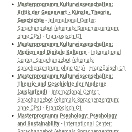
Masterprogramm Kulturwissenschaften:
Kritik der Gegenwart - Künste, Theorie,
Geschichte
-
International Center:
Sprachangebot (ehemals Sprachenzentrum;
ohne CPs)
-
Französisch C1
Masterprogramm Kulturwissenschaften:
Medien und Digitale Kulturen
-
International
Center: Sprachangebot (ehemals
Sprachenzentrum; ohne CPs)
-
Französisch C1
Masterprogramm Kulturwissenschaften:
Theorie und Geschichte der Moderne
(auslaufend)
-
International Center:
Sprachangebot (ehemals Sprachenzentrum;
ohne CPs)
-
Französisch C1
Masterprogramm Psychology: Psychology
and Sustainability
-
International Center:
Sprachangebot (ehemals Sprachenzentrum;