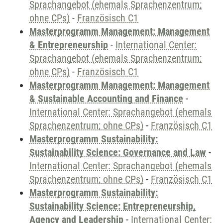
Sprachangebot (ehemals Sprachenzentrum;
ohne CPs)
-
Französisch C1
Masterprogramm Management: Management
& Entrepreneurship
-
International Center:
Sprachangebot (ehemals Sprachenzentrum;
ohne CPs)
-
Französisch C1
Masterprogramm Management: Management
& Sustainable Accounting and Finance
-
International Center: Sprachangebot (ehemals
Sprachenzentrum; ohne CPs)
-
Französisch C1
Masterprogramm Sustainability:
Sustainability Science: Governance and Law
-
International Center: Sprachangebot (ehemals
Sprachenzentrum; ohne CPs)
-
Französisch C1
Masterprogramm Sustainability:
Sustainability Science: Entrepreneurship,
Agency and Leadership
-
International Center: