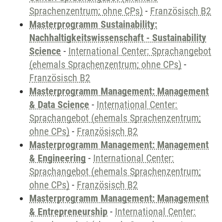
Sprachenzentrum; ohne CPs)
-
Französisch B2
Masterprogramm Sustainability:
Nachhaltigkeitswissenschaft - Sustainability
Science
-
International Center: Sprachangebot
(ehemals Sprachenzentrum; ohne CPs)
-
Französisch B2
Masterprogramm Management: Management
& Data Science
-
International Center:
Sprachangebot (ehemals Sprachenzentrum;
ohne CPs)
-
Französisch B2
Masterprogramm Management: Management
& Engineering
-
International Center:
Sprachangebot (ehemals Sprachenzentrum;
ohne CPs)
-
Französisch B2
Masterprogramm Management: Management
& Entrepreneurship
-
International Center: