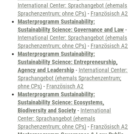
International Center: Sprachangebot (ehemals
Sprachenzentrum; ohne CPs)
-
Französisch A2
Masterprogramm Sustainability:
Sustainability Science: Governance and Law
-
International Center: Sprachangebot (ehemals
Sprachenzentrum; ohne CPs)
-
Französisch A2
Masterprogramm Sustainability:
Sustainability Science: Entrepreneurship,
Agency and Leadership
-
International Center:
Sprachangebot (ehemals Sprachenzentrum;
ohne CPs)
-
Französisch A2
Masterprogramm Sustainability:
Sustainability Science: Ecosystems,
Biodiversity and Society
-
International
Center: Sprachangebot (ehemals
Sprachenzentrum; ohne CPs)
-
Französisch A2