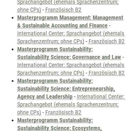
Sprachangebot (ehemals Sprachenzentrum;
ohne CPs)
-
Französisch B2
Masterprogramm Management: Management
& Sustainable Accounting and Finance
-
International Center: Sprachangebot (ehemals
Sprachenzentrum; ohne CPs)
-
Französisch B2
Masterprogramm Sustainability:
Sustainability Science: Governance and Law
-
International Center: Sprachangebot (ehemals
Sprachenzentrum; ohne CPs)
-
Französisch B2
Masterprogramm Sustainability:
Sustainability Science: Entrepreneurship,
Agency and Leadership
-
International Center:
Sprachangebot (ehemals Sprachenzentrum;
ohne CPs)
-
Französisch B2
Masterprogramm Sustainability:
Sustainability Science: Ecosystems,