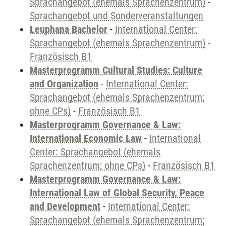
Sprachangebot (ehemals Sprachenzentrum)
-
Sprachangebot und Sonderveranstaltungen
Leuphana Bachelor
-
International Center:
Sprachangebot (ehemals Sprachenzentrum)
-
Französisch B1
Masterprogramm Cultural Studies: Culture
and Organization
-
International Center:
Sprachangebot (ehemals Sprachenzentrum;
ohne CPs)
-
Französisch B1
Masterprogramm Governance & Law:
International Economic Law
-
International
Center: Sprachangebot (ehemals
Sprachenzentrum; ohne CPs)
-
Französisch B1
Masterprogramm Governance & Law:
International Law of Global Security, Peace
and Development
-
International Center:
Sprachangebot (ehemals Sprachenzentrum;