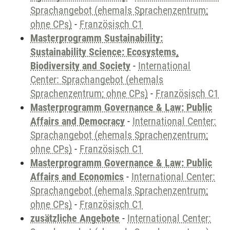
Sprachangebot (ehemals Sprachenzentrum;
ohne CPs)
-
Französisch C1
Masterprogramm Sustainability:
Sustainability Science: Ecosystems,
Biodiversity and Society
-
International
Center: Sprachangebot (ehemals
Sprachenzentrum; ohne CPs)
-
Französisch C1
Masterprogramm Governance & Law: Public
Affairs and Democracy
-
International Center:
Sprachangebot (ehemals Sprachenzentrum;
ohne CPs)
-
Französisch C1
Masterprogramm Governance & Law: Public
Affairs and Economics
-
International Center:
Sprachangebot (ehemals Sprachenzentrum;
ohne CPs)
-
Französisch C1
zusätzliche Angebote
-
International Center: