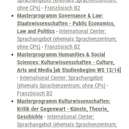
Sprachangebot (ehemals Sprachenzentrum;
ohne CPs)
-
Französisch B2
Masterprogramm Governance & Law:
Staatswissenschaften - Public Economics,
Law and Politics
-
International Center:
Sprachangebot (ehemals Sprachenzentrum;
ohne CPs)
-
Französisch B2
Masterprogramm Humanities & Social
Sciences: Kulturwissenschaften - Culture,
Arts and Media [ab Studienbeginn WS 13/14]
-
International Center: Sprachangebot
(ehemals Sprachenzentrum; ohne CPs)
-
Französisch B2
Masterprogramm Kulturwissenschaften:
Kritik der Gegenwart - Künste, Theorie,
Geschichte
-
International Center:
Sprachangebot (ehemals Sprachenzentrum;