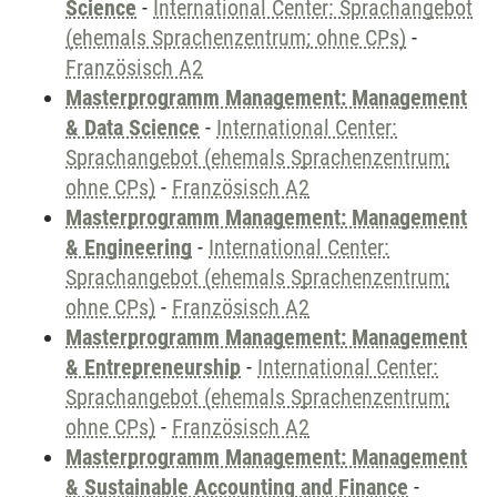
Science
-
International Center: Sprachangebot
(ehemals Sprachenzentrum; ohne CPs)
-
Französisch A2
Masterprogramm Management: Management
& Data Science
-
International Center:
Sprachangebot (ehemals Sprachenzentrum;
ohne CPs)
-
Französisch A2
Masterprogramm Management: Management
& Engineering
-
International Center:
Sprachangebot (ehemals Sprachenzentrum;
ohne CPs)
-
Französisch A2
Masterprogramm Management: Management
& Entrepreneurship
-
International Center:
Sprachangebot (ehemals Sprachenzentrum;
ohne CPs)
-
Französisch A2
Masterprogramm Management: Management
& Sustainable Accounting and Finance
-