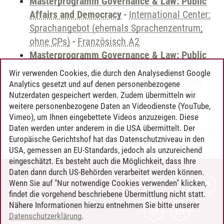
Masterprogramm Governance & Law: Public
Affairs and Democracy
-
International Center:
Sprachangebot (ehemals Sprachenzentrum;
ohne CPs)
-
Französisch A2
Masterprogramm Governance & Law: Public
Affairs and Economics
-
International Center:
Wir verwenden Cookies, die durch den Analysedienst Google
Sprachangebot (ehemals Sprachenzentrum;
Analytics gesetzt und auf denen personenbezogene
ohne CPs)
-
Französisch A2
Nutzerdaten gespeichert werden. Zudem übermitteln wir
weitere personenbezogene Daten an Videodienste (YouTube,
Vimeo), um Ihnen eingebettete Videos anzuzeigen. Diese
Daten werden unter anderem in die USA übermittelt. Der
Europäische Gerichtshof hat das Datenschutzniveau in den
Timo Leder
/
30.06.2024
USA, gemessen an EU-Standards, jedoch als unzureichend
eingeschätzt. Es besteht auch die Möglichkeit, dass Ihre
Daten dann durch US-Behörden verarbeitet werden können.
KONTAKT
Wenn Sie auf "Nur notwendige Cookies verwenden" klicken,
findet die vorgehend beschriebene Übermittlung nicht statt.
LEUPHANA ALS ARBEITGEBER
Nähere Informationen hierzu entnehmen Sie bitte unserer
INTRANET
Datenschutzerklärung
.