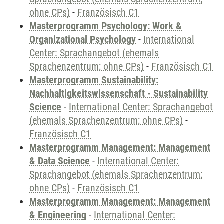
ohne CPs)
-
Französisch C1
Masterprogramm Psychology: Work &
Organizational Psychology
-
International
Center: Sprachangebot (ehemals
Sprachenzentrum; ohne CPs)
-
Französisch C1
Masterprogramm Sustainability:
Nachhaltigkeitswissenschaft - Sustainability
Science
-
International Center: Sprachangebot
(ehemals Sprachenzentrum; ohne CPs)
-
Französisch C1
Masterprogramm Management: Management
& Data Science
-
International Center:
Sprachangebot (ehemals Sprachenzentrum;
ohne CPs)
-
Französisch C1
Masterprogramm Management: Management
& Engineering
-
International Center: