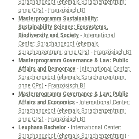
Sprachangebot (ehemals Sprachenzentrum;
ohne CPs)
-
Französisch B1
Masterprogramm Sustainability:
Sustainability Science: Ecosystems,
Biodiversity and Society
-
International
Center: Sprachangebot (ehemals
Sprachenzentrum; ohne CPs)
-
Französisch B1
Masterprogramm Governance & Law: Public
Affairs and Democracy
-
International Center:
Sprachangebot (ehemals Sprachenzentrum;
ohne CPs)
-
Französisch B1
Masterprogramm Governance & Law: Public
Affairs and Economics
-
International Center:
Sprachangebot (ehemals Sprachenzentrum;
ohne CPs)
-
Französisch B1
Leuphana Bachelor
-
International Center:
Sprachangebot (ehemals Sprachenzentrum)
-