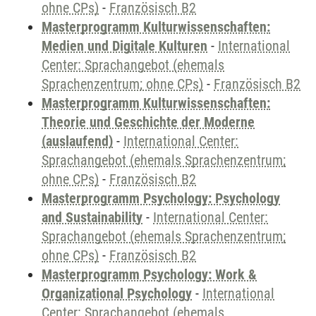
ohne CPs)
-
Französisch B2
Masterprogramm Kulturwissenschaften:
Medien und Digitale Kulturen
-
International
Center: Sprachangebot (ehemals
Sprachenzentrum; ohne CPs)
-
Französisch B2
Masterprogramm Kulturwissenschaften:
Theorie und Geschichte der Moderne
(auslaufend)
-
International Center:
Sprachangebot (ehemals Sprachenzentrum;
ohne CPs)
-
Französisch B2
Masterprogramm Psychology: Psychology
and Sustainability
-
International Center:
Sprachangebot (ehemals Sprachenzentrum;
ohne CPs)
-
Französisch B2
Masterprogramm Psychology: Work &
Organizational Psychology
-
International
Center: Sprachangebot (ehemals