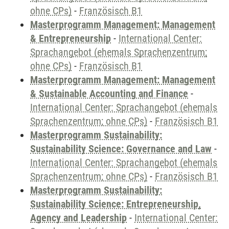
ohne CPs)
-
Französisch B1
Masterprogramm Management: Management
& Entrepreneurship
-
International Center:
Sprachangebot (ehemals Sprachenzentrum;
ohne CPs)
-
Französisch B1
Masterprogramm Management: Management
& Sustainable Accounting and Finance
-
International Center: Sprachangebot (ehemals
Sprachenzentrum; ohne CPs)
-
Französisch B1
Masterprogramm Sustainability:
Sustainability Science: Governance and Law
-
International Center: Sprachangebot (ehemals
Sprachenzentrum; ohne CPs)
-
Französisch B1
Masterprogramm Sustainability:
Sustainability Science: Entrepreneurship,
Agency and Leadership
-
International Center: