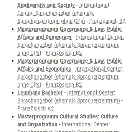
Biodiversity and Society
-
International
Center: Sprachangebot (ehemals
Sprachenzentrum; ohne CPs)
-
Französisch B2
Masterprogramm Governance & Law: Public
Affairs and Democracy
-
International Center:
Sprachangebot (ehemals Sprachenzentrum;
ohne CPs)
-
Französisch B2
Masterprogramm Governance & Law: Public
Affairs and Economics
-
International Center:
Sprachangebot (ehemals Sprachenzentrum;
ohne CPs)
-
Französisch B2
Leuphana Bachelor
-
International Center:
Sprachangebot (ehemals Sprachenzentrum)
-
Französisch A2
Masterprogramm Cultural Studies: Culture
and Organization
-
International Center: