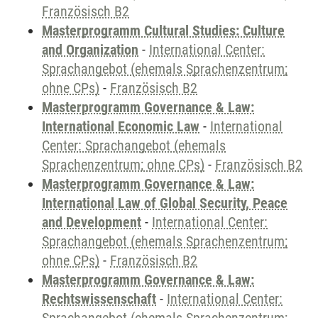
Französisch B2
Masterprogramm Cultural Studies: Culture
and Organization
-
International Center:
Sprachangebot (ehemals Sprachenzentrum;
ohne CPs)
-
Französisch B2
Masterprogramm Governance & Law:
International Economic Law
-
International
Center: Sprachangebot (ehemals
Sprachenzentrum; ohne CPs)
-
Französisch B2
Masterprogramm Governance & Law:
International Law of Global Security, Peace
and Development
-
International Center:
Sprachangebot (ehemals Sprachenzentrum;
ohne CPs)
-
Französisch B2
Masterprogramm Governance & Law:
Rechtswissenschaft
-
International Center: