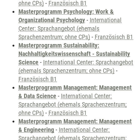
ohne CPs)
-
Französisch B1
Masterprogramm Psychology: Work &
Organizational Psychology
-
International
Center: Sprachangebot (ehemals
Sprachenzentrum; ohne CPs)
-
Französisch B1
Masterprogramm Sustainability:
Nachhaltigkeitswissenschaft - Sustainability
Science
-
International Center: Sprachangebot
(ehemals Sprachenzentrum; ohne CPs)
-
Französisch B1
Masterprogramm Management: Management
& Data Science
-
International Center:
Sprachangebot (ehemals Sprachenzentrum;
ohne CPs)
-
Französisch B1
Masterprogramm Management: Management
& Engineering
-
International Center:
Sprachangebot (ehemals Sprachenzentrum;