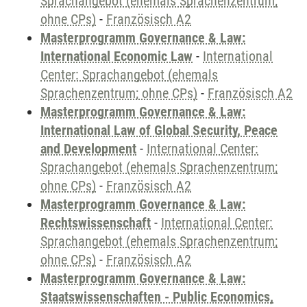
Sprachangebot (ehemals Sprachenzentrum;
ohne CPs)
-
Französisch A2
Masterprogramm Governance & Law:
International Economic Law
-
International
Center: Sprachangebot (ehemals
Sprachenzentrum; ohne CPs)
-
Französisch A2
Masterprogramm Governance & Law:
International Law of Global Security, Peace
and Development
-
International Center:
Sprachangebot (ehemals Sprachenzentrum;
ohne CPs)
-
Französisch A2
Masterprogramm Governance & Law:
Rechtswissenschaft
-
International Center:
Sprachangebot (ehemals Sprachenzentrum;
ohne CPs)
-
Französisch A2
Masterprogramm Governance & Law:
Staatswissenschaften - Public Economics,