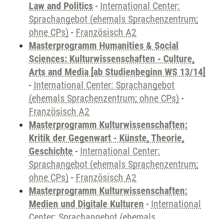
Law and Politics
-
International Center:
Sprachangebot (ehemals Sprachenzentrum;
ohne CPs)
-
Französisch A2
Masterprogramm Humanities & Social
Sciences: Kulturwissenschaften - Culture,
Arts and Media [ab Studienbeginn WS 13/14]
-
International Center: Sprachangebot
(ehemals Sprachenzentrum; ohne CPs)
-
Französisch A2
Masterprogramm Kulturwissenschaften:
Kritik der Gegenwart - Künste, Theorie,
Geschichte
-
International Center:
Sprachangebot (ehemals Sprachenzentrum;
ohne CPs)
-
Französisch A2
Masterprogramm Kulturwissenschaften:
Medien und Digitale Kulturen
-
International
Center: Sprachangebot (ehemals