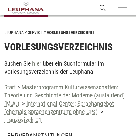
LEUPHANA
SERVICE
VORLESUNGSVERZEICHNIS
VORLESUNGSVERZEICHNIS
Suchen Sie
hier
über ein Suchformular im
Vorlesungsverzeichnis der Leuphana.
Start
>
Masterprogramm Kulturwissenschaften:
Theorie und Geschichte der Moderne (auslaufend)
(M.A.)
->
International Center: Sprachangebot
(ehemals Sprachenzentrum; ohne CPs)
->
Französisch C1
LEHRVERANSTALTUNGEN