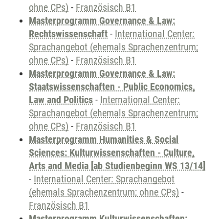
ohne CPs)
-
Französisch B1
Masterprogramm Governance & Law:
Rechtswissenschaft
-
International Center:
Sprachangebot (ehemals Sprachenzentrum;
ohne CPs)
-
Französisch B1
Masterprogramm Governance & Law:
Staatswissenschaften - Public Economics,
Law and Politics
-
International Center:
Sprachangebot (ehemals Sprachenzentrum;
ohne CPs)
-
Französisch B1
Masterprogramm Humanities & Social
Sciences: Kulturwissenschaften - Culture,
Arts and Media [ab Studienbeginn WS 13/14]
-
International Center: Sprachangebot
(ehemals Sprachenzentrum; ohne CPs)
-
Französisch B1
Masterprogramm Kulturwissenschaften: