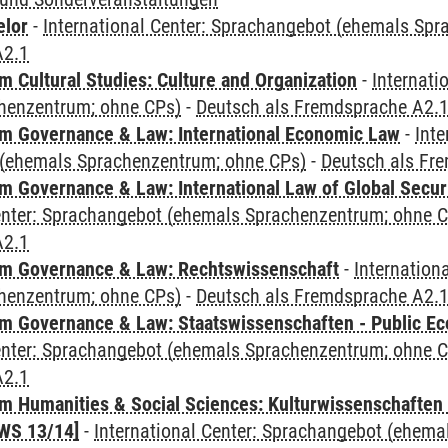
elor
-
International Center: Sprachangebot (ehemals Sp
A2.1
 Cultural Studies: Culture and Organization
-
Internati
henzentrum; ohne CPs)
-
Deutsch als Fremdsprache A2.
 Governance & Law: International Economic Law
-
Inte
(ehemals Sprachenzentrum; ohne CPs)
-
Deutsch als Fr
 Governance & Law: International Law of Global Secur
Center: Sprachangebot (ehemals Sprachenzentrum; ohne 
A2.1
m Governance & Law: Rechtswissenschaft
-
Internation
henzentrum; ohne CPs)
-
Deutsch als Fremdsprache A2.
 Governance & Law: Staatswissenschaften - Public Eco
Center: Sprachangebot (ehemals Sprachenzentrum; ohne 
A2.1
 Humanities & Social Sciences: Kulturwissenschaften -
WS 13/14]
-
International Center: Sprachangebot (ehem