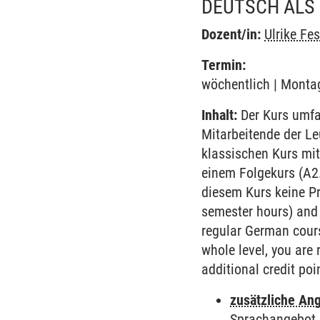
DEUTSCH ALS 
Dozent/in:
Ulrike Fes
Termin:
wöchentlich | Montag
Inhalt:
Der Kurs umfa
Mitarbeitende der L
klassischen Kurs mit
einem Folgekurs (A2.
diesem Kurs keine P
semester hours) and 
regular German cours
whole level, you are
additional credit poi
zusätzliche An
Sprachangebot 