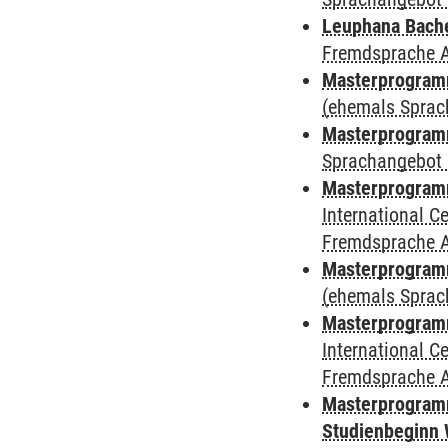
Leuphana Bach
Fremdsprache 
Masterprogramm
(ehemals Sprac
Masterprogramm
Sprachangebot 
Masterprogramm
International 
Fremdsprache 
Masterprogram
(ehemals Sprac
Masterprogramm
International 
Fremdsprache 
Masterprogramm
Studienbeginn 