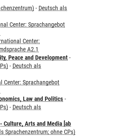
rachenzentrum)
-
Deutsch als
onal Center: Sprachangebot
1
rnational Center:
emdsprache A2.1
ity, Peace and Development
-
CPs)
-
Deutsch als
al Center: Sprachangebot
1
nomics, Law and Politics
-
CPs)
-
Deutsch als
 Culture, Arts and Media [ab
als Sprachenzentrum; ohne CPs)