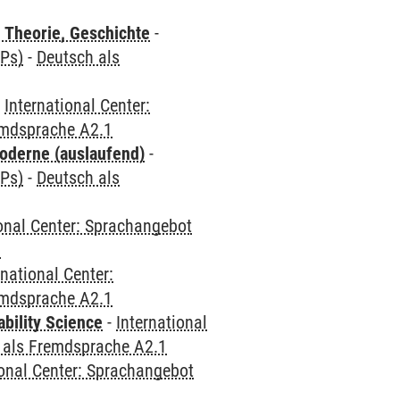
 Theorie, Geschichte
-
CPs)
-
Deutsch als
-
International Center:
emdsprache A2.1
oderne (auslaufend)
-
CPs)
-
Deutsch als
ional Center: Sprachangebot
1
rnational Center:
emdsprache A2.1
bility Science
-
International
 als Fremdsprache A2.1
ional Center: Sprachangebot
1