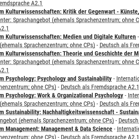
remdsprache A2.1
 Kulturwissenschaften: Kritik der Gegenwart - Künste,
Center: Sprachangebot (ehemals Sprachenzentrum; ohne 
A2.1
 Kulturwissenschaften: Medien und Digitale Kulturen
(ehemals Sprachenzentrum; ohne CPs)
-
Deutsch als Fr
 Kulturwissenschaften: Theorie und Geschichte der M
Center: Sprachangebot (ehemals Sprachenzentrum; ohne 
A2.1
 Psychology: Psychology and Sustainability
-
Internat
henzentrum; ohne CPs)
-
Deutsch als Fremdsprache A2.
 Psychology: Work & Organizational Psychology
-
Inte
(ehemals Sprachenzentrum; ohne CPs)
-
Deutsch als Fr
Sustainability: Nachhaltigkeitswissenschaft - Sustaina
angebot (ehemals Sprachenzentrum; ohne CPs)
-
Deutsch
m Management: Management & Data Science
-
Internat
henzentrum; ohne CPs)
-
Deutsch als Fremdsprache A2.