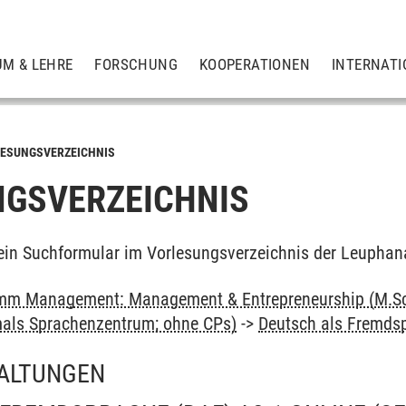
UM & LEHRE
FORSCHUNG
KOOPERATIONEN
INTERNATI
ESUNGSVERZEICHNIS
GSVERZEICHNIS
ein Suchformular im Vorlesungsverzeichnis der Leuphan
mm Management: Management & Entrepreneurship (M.Sc
als Sprachenzentrum; ohne CPs)
->
Deutsch als Fremds
ALTUNGEN