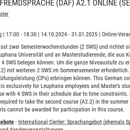
FREMDSPRACHE (DAF) A2.1 ONLINE
(S
sler
 | 17:00 - 18:30 | 14.10.2024 - 31.01.2025 | Online-Vera
sst zwei Semesterwochenstunden (2 SWS) und richtet si
euphana Universität und an Masterstudierende, die aus 
 4 SWS belegen können. Um die ganze Niveaustufe zu err
2) mit weiteren 2 SWS im Sommersemester erforderlich. B
rüfungsleistung (CPs) erbringen können. This German co
is exclusively for Leuphana employees and Master's stud
e with 4 SWS in their schedule due to time constraints. 
 required to take the second course (A2.2) in the summer
nts cannot be awarded for participation in this course.
gebote
-
International Center: Sprachangebot (ehemals 
und Sonderveranstaltungen