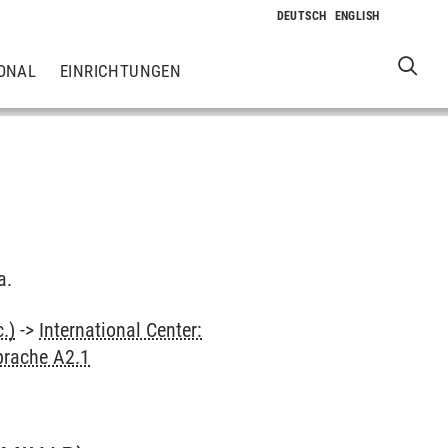
ONAL
EINRICHTUNGEN
a.
.)
->
International Center:
prache A2.1