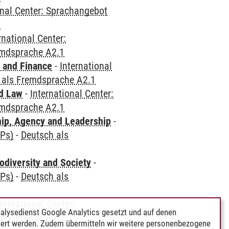
onal Center: Sprachangebot
1
rnational Center:
emdsprache A2.1
 and Finance
-
International
 als Fremdsprache A2.1
nd Law
-
International Center:
emdsprache A2.1
hip, Agency and Leadership
-
CPs)
-
Deutsch als
odiversity and Society
-
CPs)
-
Deutsch als
ternational Center:
alysedienst Google Analytics gesetzt und auf denen
emdsprache A2.1
ert werden. Zudem übermitteln wir weitere personenbezogene