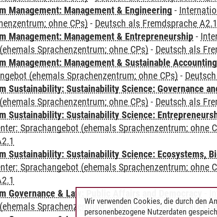
m Management: Management & Engineering
-
Internati
henzentrum; ohne CPs)
-
Deutsch als Fremdsprache A2.
m Management: Management & Entrepreneurship
-
Inte
(ehemals Sprachenzentrum; ohne CPs)
-
Deutsch als Fr
m Management: Management & Sustainable Accounting
angebot (ehemals Sprachenzentrum; ohne CPs)
-
Deutsch
 Sustainability: Sustainability Science: Governance a
(ehemals Sprachenzentrum; ohne CPs)
-
Deutsch als Fr
 Sustainability: Sustainability Science: Entrepreneurs
Center: Sprachangebot (ehemals Sprachenzentrum; ohne 
A2.1
Sustainability: Sustainability Science: Ecosystems, Bi
Center: Sprachangebot (ehemals Sprachenzentrum; ohne 
A2.1
 Governance & Law: Public Affairs and Democracy
-
In
Wir verwenden Cookies, die durch den An
(ehemals Sprachenzentrum; ohne CPs)
-
Deutsch als Fr
personenbezogene Nutzerdaten gespeich