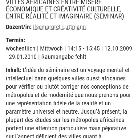
VILLES AFRICAINES ENTRE MISÈRE
ÉCONOMIQUE ET CRÉATIVITÉ CULTURELLE,
ENTRE RÉALITÉ ET IMAGINAIRE
(SEMINAR)
Dozent/in:
Ilsemargret Luttmann
Termin:
wöchentlich | Mittwoch | 14:15 - 15:45 | 12.10.2009
- 29.01.2010 | Raumangabe fehlt
Inhalt:
L’idée du séminaire est un voyage mental et
intellectuel dans quelques villes ouest africaines
pour vérifier ou plutôt corriger nos conceptions de
métropoles et de modernité que nous prenons pour
une représentation fidèle de la réalité et un
paramètre universel et neutre. Jusqu’à présent, la
plupart des études sur les métropoles africaines
portent une attention particulière mais péjorative
sur l’aspect déficient des villes quant à