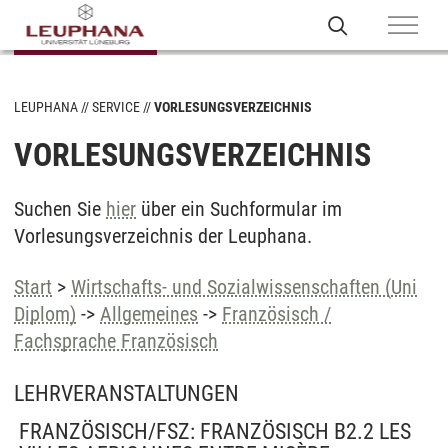
LEUPHANA
SERVICE
VORLESUNGSVERZEICHNIS
VORLESUNGSVERZEICHNIS
Suchen Sie
hier
über ein Suchformular im
Vorlesungsverzeichnis der Leuphana.
Start
>
Wirtschafts- und Sozialwissenschaften (Uni
Diplom)
->
Allgemeines
->
Französisch /
Fachsprache Französisch
LEHRVERANSTALTUNGEN
FRANZÖSISCH/FSZ: FRANZÖSISCH B2.2 LES