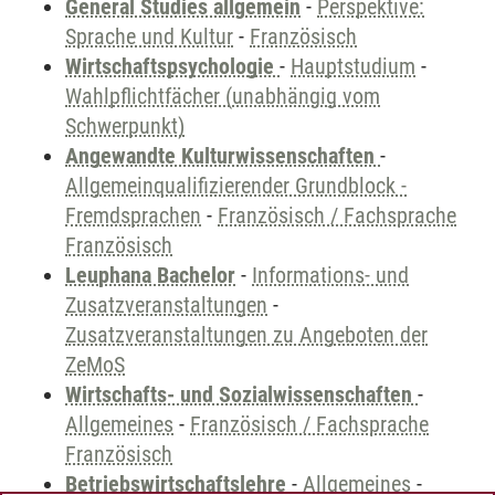
General Studies allgemein
-
Perspektive:
Sprache und Kultur
-
Französisch
Wirtschaftspsychologie
-
Hauptstudium
-
Wahlpflichtfächer (unabhängig vom
Schwerpunkt)
Angewandte Kulturwissenschaften
-
Allgemeinqualifizierender Grundblock -
Fremdsprachen
-
Französisch / Fachsprache
Französisch
Leuphana Bachelor
-
Informations- und
Zusatzveranstaltungen
-
Zusatzveranstaltungen zu Angeboten der
ZeMoS
Wirtschafts- und Sozialwissenschaften
-
Allgemeines
-
Französisch / Fachsprache
Französisch
Betriebswirtschaftslehre
-
Allgemeines
-