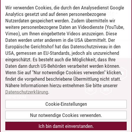
Französisch / Fachsprache Französisch
Wir verwenden Cookies, die durch den Analysedienst Google
Umweltwissenschaften
-
Zusatzangebote
-
Analytics gesetzt und auf denen personenbezogene
Zusatzangebote
Nutzerdaten gespeichert werden. Zudem übermitteln wir
weitere personenbezogene Daten an Videodienste (YouTube,
Vimeo), um Ihnen eingebettete Videos anzuzeigen. Diese
Daten werden unter anderem in die USA übermittelt. Der
Europäische Gerichtshof hat das Datenschutzniveau in den
Timo Leder
/
30.06.2024
USA, gemessen an EU-Standards, jedoch als unzureichend
eingeschätzt. Es besteht auch die Möglichkeit, dass Ihre
Daten dann durch US-Behörden verarbeitet werden können.
KONTAKT
Wenn Sie auf "Nur notwendige Cookies verwenden" klicken,
findet die vorgehend beschriebene Übermittlung nicht statt.
LEUPHANA ALS ARBEITGEBER
Nähere Informationen hierzu entnehmen Sie bitte unserer
INTRANET
Datenschutzerklärung
.
IMPRESSUM
Cookie-Einstellungen
DATENSCHUTZ
BARRIEREFREIHEIT
Nur notwendige Cookies verwenden.
COOKIE-EINSTELLUNGEN
Ich bin damit einverstanden.