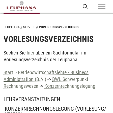
LEUPHANA
SERVICE
VORLESUNGSVERZEICHNIS
VORLESUNGSVERZEICHNIS
Suchen Sie
hier
über ein Suchformular im
Vorlesungsverzeichnis der Leuphana.
Start
>
Betriebswirtschaftslehre - Business
Administration (B.A.)
->
BWL Schwerpunkt
Rechnungswesen
->
Konzernrechnungslegung
LEHRVERANSTALTUNGEN
KONZERNRECHNUNGSLEGUNG
(VORLESUNG/