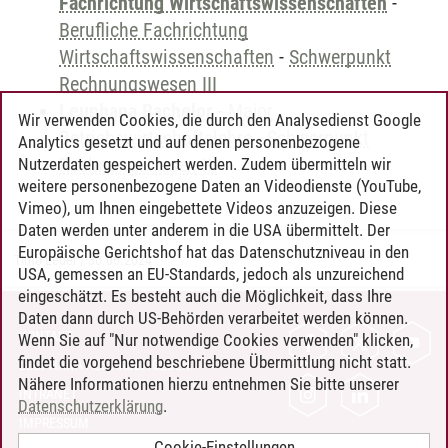
Fachrichtung Wirtschaftswissenschaften
-
Berufliche Fachrichtung
Wirtschaftswissenschaften
-
Schwerpunkt
Rechnungswesen III
Leuphana Bachelor
-
Major
Wir verwenden Cookies, die durch den Analysedienst Google
Betriebswirtschaftslehre
-
Schwerpunkt
Analytics gesetzt und auf denen personenbezogene
Rechnungswesen III
Nutzerdaten gespeichert werden. Zudem übermitteln wir
weitere personenbezogene Daten an Videodienste (YouTube,
Vimeo), um Ihnen eingebettete Videos anzuzeigen. Diese
Daten werden unter anderem in die USA übermittelt. Der
Europäische Gerichtshof hat das Datenschutzniveau in den
Timo Leder
/
30.06.2024
USA, gemessen an EU-Standards, jedoch als unzureichend
eingeschätzt. Es besteht auch die Möglichkeit, dass Ihre
Daten dann durch US-Behörden verarbeitet werden können.
KONTAKT
Wenn Sie auf "Nur notwendige Cookies verwenden" klicken,
findet die vorgehend beschriebene Übermittlung nicht statt.
LEUPHANA ALS ARBEITGEBER
Nähere Informationen hierzu entnehmen Sie bitte unserer
INTRANET
Datenschutzerklärung
.
IMPRESSUM
Cookie-Einstellungen