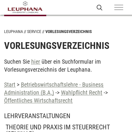
LEUPHANA
SERVICE
VORLESUNGSVERZEICHNIS
VORLESUNGSVERZEICHNIS
Suchen Sie
hier
über ein Suchformular im
Vorlesungsverzeichnis der Leuphana.
Start
>
Betriebswirtschaftslehre - Business
Administration (B.A.)
->
Wahlpflicht Recht
->
Öffentliches Wirtschaftsrecht
LEHRVERANSTALTUNGEN
THEORIE UND PRAXIS IM STEUERRECHT