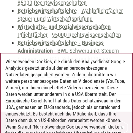
85000 Rechtswissenschaften
Betriebswirtschaftslehre
-
Wahlpflichtfächer
-
Steuern und Wirtschaftsprüfung
Wirtschafts- und Sozialwissenschaften
-
Pflichtfächer
-
95000 Rechtswissenschaften
Betriebswirtschaftslehre - Business
Administration
-
BWL Schwerpunkt Steuern
-
Seminar zum BWL Schwerpunkt Steuern
Wir verwenden Cookies, die durch den Analysedienst Google
Leuphana Bachelor
-
Major
Analytics gesetzt und auf denen personenbezogene
Betriebswirtschaftslehre
-
Projekt
Nutzerdaten gespeichert werden. Zudem übermitteln wir
weitere personenbezogene Daten an Videodienste (YouTube,
Vimeo), um Ihnen eingebettete Videos anzuzeigen. Diese
Daten werden unter anderem in die USA übermittelt. Der
Europäische Gerichtshof hat das Datenschutzniveau in den
Timo Leder
/
30.06.2024
USA, gemessen an EU-Standards, jedoch als unzureichend
eingeschätzt. Es besteht auch die Möglichkeit, dass Ihre
Daten dann durch US-Behörden verarbeitet werden können.
KONTAKT
Wenn Sie auf "Nur notwendige Cookies verwenden" klicken,