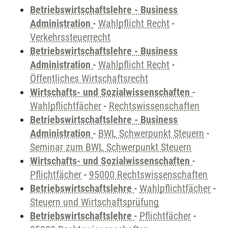
Betriebswirtschaftslehre - Business
Administration
-
Wahlpflicht Recht
-
Verkehrssteuerrecht
Betriebswirtschaftslehre - Business
Administration
-
Wahlpflicht Recht
-
Öffentliches Wirtschaftsrecht
Wirtschafts- und Sozialwissenschaften
-
Wahlpflichtfächer
-
Rechtswissenschaften
Betriebswirtschaftslehre - Business
Administration
-
BWL Schwerpunkt Steuern
-
Seminar zum BWL Schwerpunkt Steuern
Wirtschafts- und Sozialwissenschaften
-
Pflichtfächer
-
95000 Rechtswissenschaften
Betriebswirtschaftslehre
-
Wahlpflichtfächer
-
Steuern und Wirtschaftsprüfung
Betriebswirtschaftslehre
-
Pflichtfächer
-