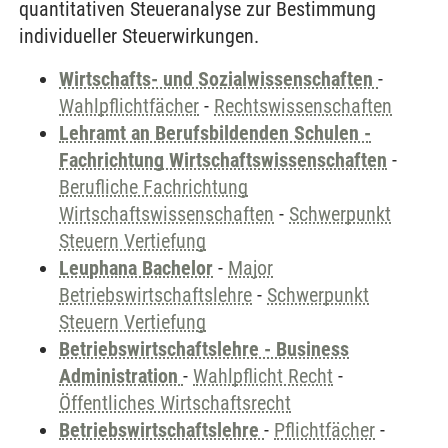
quantitativen Steueranalyse zur Bestimmung
individueller Steuerwirkungen.
Wirtschafts- und Sozialwissenschaften
-
Wahlpflichtfächer
-
Rechtswissenschaften
Lehramt an Berufsbildenden Schulen -
Fachrichtung Wirtschaftswissenschaften
-
Berufliche Fachrichtung
Wirtschaftswissenschaften
-
Schwerpunkt
Steuern Vertiefung
Leuphana Bachelor
-
Major
Betriebswirtschaftslehre
-
Schwerpunkt
Steuern Vertiefung
Betriebswirtschaftslehre - Business
Administration
-
Wahlpflicht Recht
-
Öffentliches Wirtschaftsrecht
Betriebswirtschaftslehre
-
Pflichtfächer
-