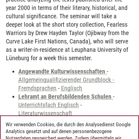
year 2000 in terms of their literary, historical, and
cultural significance. The seminar will take a
deeper look at the short story collection, Fearless
Warriors by Drew Hayden Taylor (Ojibway from the
Curve Lake First Nations, Canada), who will serve
as a writer-in-residence at Leuphana University of
Lüneburg for a week this semester.
Angewandte Kulturwissenschaften
-
Allgemeinqualifizierender Grundblock -
Fremdsprachen
-
Englisch
Lehramt an Berufsbildenden Schulen
-
Unterrichtsfach Englisch
-
Literaturwissenschaft
Lehramt an Grund-, Haupt- und Realschulen
-
Wir verwenden Cookies, die durch den Analysedienst Google
Unterrichtsfach Englisch
-
Analytics gesetzt und auf denen personenbezogene
Literaturwissenschaft
Nutzerdaten gespeichert werden. Zudem übermitteln wir