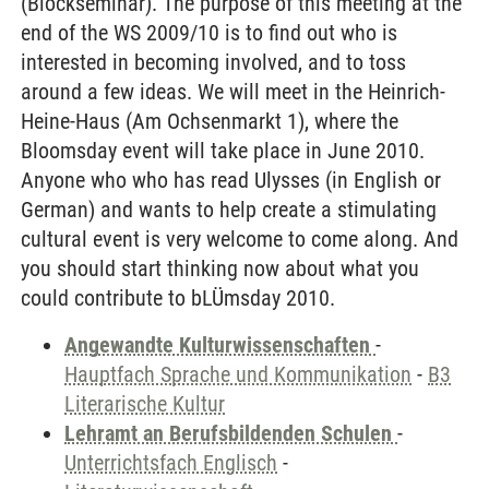
(Blockseminar). The purpose of this meeting at the
end of the WS 2009/10 is to find out who is
interested in becoming involved, and to toss
around a few ideas. We will meet in the Heinrich-
Heine-Haus (Am Ochsenmarkt 1), where the
Bloomsday event will take place in June 2010.
Anyone who who has read Ulysses (in English or
German) and wants to help create a stimulating
cultural event is very welcome to come along. And
you should start thinking now about what you
could contribute to bLÜmsday 2010.
Angewandte Kulturwissenschaften
-
Hauptfach Sprache und Kommunikation
-
B3
Literarische Kultur
Lehramt an Berufsbildenden Schulen
-
Unterrichtsfach Englisch
-