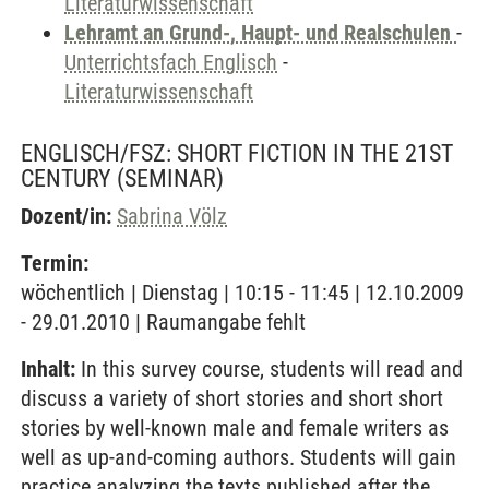
Literaturwissenschaft
Lehramt an Grund-, Haupt- und Realschulen
-
Unterrichtsfach Englisch
-
Literaturwissenschaft
ENGLISCH/FSZ: SHORT FICTION IN THE 21ST
CENTURY
(SEMINAR)
Dozent/in:
Sabrina Völz
Termin:
wöchentlich | Dienstag | 10:15 - 11:45 | 12.10.2009
- 29.01.2010 | Raumangabe fehlt
Inhalt:
In this survey course, students will read and
discuss a variety of short stories and short short
stories by well-known male and female writers as
well as up-and-coming authors. Students will gain
practice analyzing the texts published after the