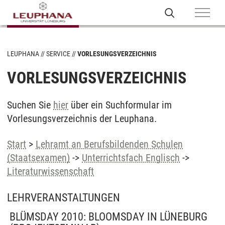
LEUPHANA
SERVICE
VORLESUNGSVERZEICHNIS
VORLESUNGSVERZEICHNIS
Suchen Sie
hier
über ein Suchformular im
Vorlesungsverzeichnis der Leuphana.
Start
>
Lehramt an Berufsbildenden Schulen
(Staatsexamen)
->
Unterrichtsfach Englisch
->
Literaturwissenschaft
LEHRVERANSTALTUNGEN
BLÜMSDAY 2010: BLOOMSDAY IN LÜNEBURG